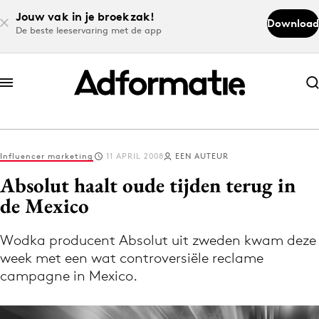
Jouw vak in je broekzak!
Download
De beste leeservaring met de app
Abonneer nu
Abonneer nu
Influencer marketing
11 APRIL 2008
EEN AUTEUR
Log in
Absolut haalt oude tijden terug in
de Mexico
Download de app
Volg het laatste nieuws via de Adformatie
Wodka producent Absolut uit zweden kwam deze
week met een wat controversiële reclame
Nieuws app
campagne in Mexico.