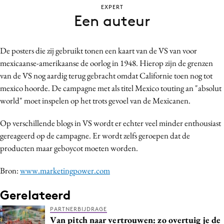
EXPERT
Bureaus
Een auteur
Campagnes
Carriere
De posters die zij gebruikt tonen een kaart van de VS van voor
Contentmarketing
mexicaanse-amerikaanse de oorlog in 1948. Hierop zijn de grenzen
Craft
van de VS nog aardig terug gebracht omdat Californie toen nog tot
Customer Experience
mexico hoorde. De campagne met als titel Mexico touting an "absolut
Data & Insights
world" moet inspelen op het trots gevoel van de Mexicanen.
Design
Op verschillende blogs in VS wordt er echter veel minder enthousiast
Digital transformation
gereageerd op de campagne. Er wordt zelfs geroepen dat de
Diversiteit
producten maar geboycot moeten worden.
Effectiviteit
Bron:
www.marketingpower.com
Gedragsverandering
Influencer marketing
Gerelateerd
Interne communicatie
PARTNERBIJDRAGE
Van pitch naar vertrouwen: zo overtuig je de
Martech