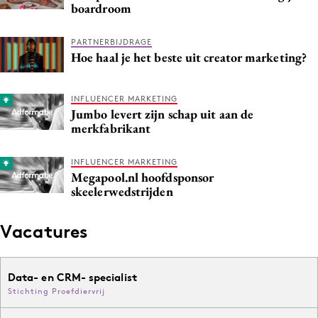
boardroom
Media
Merkstrategie
PARTNERBIJDRAGE
Hoe haal je het beste uit creator marketing?
PR
Programmatic
Purpose Marketing
INFLUENCER MARKETING
Jumbo levert zijn schap uit aan de
Reputatie & crisis
merkfabrikant
INFLUENCER MARKETING
Megapool.nl hoofdsponsor
skeelerwedstrijden
Vacatures
Data- en CRM- specialist
Stichting Proefdiervrij