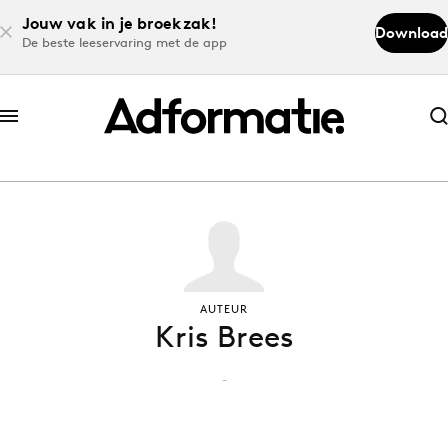
Jouw vak in je broekzak!
Download
De beste leeservaring met de app
Abonneer nu
Abonneer nu
Log in
Download de app
AUTEUR
Kris Brees
Volg het laatste nieuws via de Adformatie
Nieuws app
-