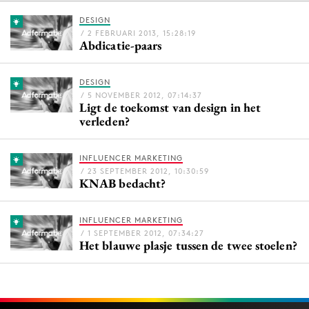
DESIGN
/ 2 FEBRUARI 2013, 15:28:19
Abdicatie-paars
Menu
Home
DESIGN
/ 5 NOVEMBER 2012, 07:14:37
9 sept: GenAI-training
Ligt de toekomst van design in het
verleden?
12 nov: MarketingLive!
Adverteren
INFLUENCER MARKETING
Events
/ 23 SEPTEMBER 2012, 10:30:59
KNAB bedacht?
Opleidingen
Vacatures
INFLUENCER MARKETING
Academy
/ 1 SEPTEMBER 2012, 07:34:27
Het blauwe plasje tussen de twee stoelen?
Partners
Topics
Artificial Intelligence