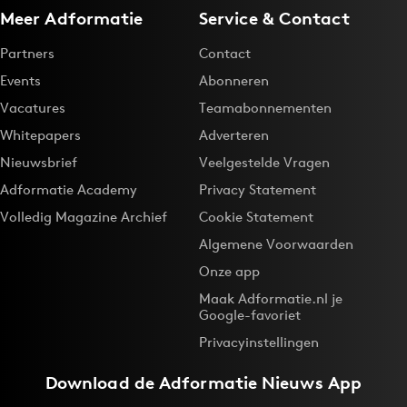
Meer Adformatie
Service & Contact
Bureaus
Campagnes
Partners
Contact
Carriere
Events
Abonneren
Contentmarketing
Vacatures
Teamabonnementen
Craft
Whitepapers
Adverteren
Customer Experience
Nieuwsbrief
Veelgestelde Vragen
Data & Insights
Adformatie Academy
Privacy Statement
Design
Volledig Magazine Archief
Cookie Statement
Digital transformation
Algemene Voorwaarden
Diversiteit
Onze app
Effectiviteit
Maak Adformatie.nl je
Google-favoriet
Gedragsverandering
Privacyinstellingen
Influencer marketing
Interne communicatie
Download de
Adformatie Nieuws App
Martech