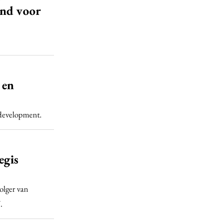
end voor
 en
 development.
egis
olger van
.