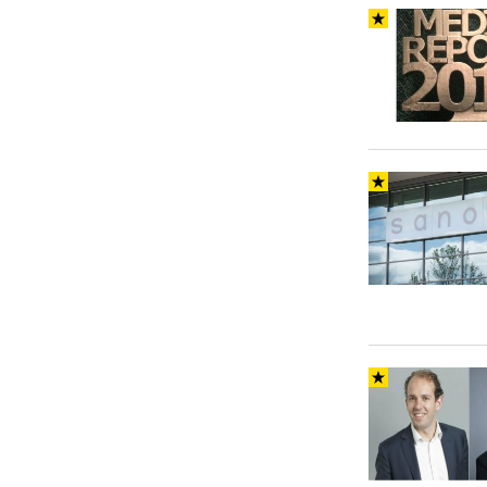
Carriere
Effectiviteit
Contentmarketing
Gedragsverand
Craft
Influencer mar
Customer Experience
Interne commu
Data & Insights
Martech