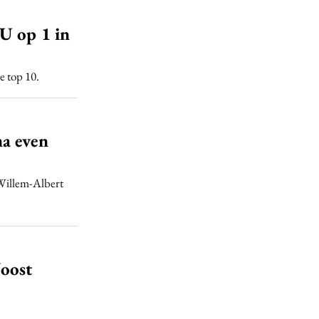
U op 1 in
e top 10.
a even
Willem-Albert
oost
e