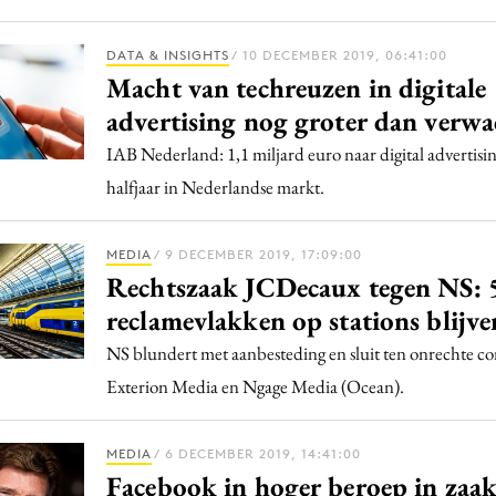
DATA & INSIGHTS
/ 10 DECEMBER 2019, 06:41:00
Macht van techreuzen in digitale
advertising nog groter dan verwa
IAB Nederland: 1,1 miljard euro naar digital advertisin
halfjaar in Nederlandse markt.
MEDIA
/ 9 DECEMBER 2019, 17:09:00
Rechtszaak JCDecaux tegen NS: 
reclamevlakken op stations blijve
NS blundert met aanbesteding en sluit ten onrechte co
Exterion Media en Ngage Media (Ocean).
MEDIA
/ 6 DECEMBER 2019, 14:41:00
Facebook in hoger beroep in zaa