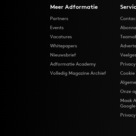
Meer Adformatie
Servi
Partners
Contac
Events
Abonne
Vacatures
Teama
Whitepapers
Advert
Nieuwsbrief
Veelge
Adformatie Academy
Privac
Volledig Magazine Archief
Cookie
Algeme
Onze a
Maak A
Google
Privacy