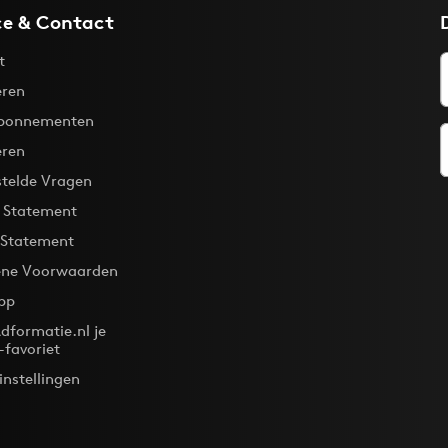
ce & Contact
t
ren
bonnementen
eren
stelde Vragen
y Statement
 Statement
ne Voorwaarden
pp
dformatie.nl je
-favoriet
instellingen