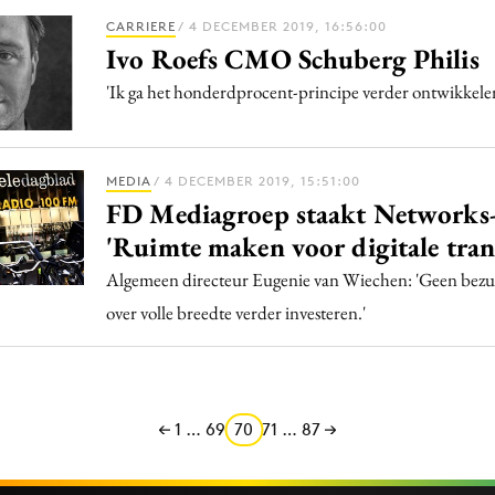
CARRIERE
/ 4 DECEMBER 2019, 16:56:00
Ivo Roefs CMO Schuberg Philis
'Ik ga het honderdprocent-principe verder ontwikkelen
MEDIA
/ 4 DECEMBER 2019, 15:51:00
FD Mediagroep staakt Networks-
'Ruimte maken voor digitale trans
Algemeen directeur Eugenie van Wiechen: 'Geen bezu
over volle breedte verder investeren.'
1
…
69
70
71
…
87