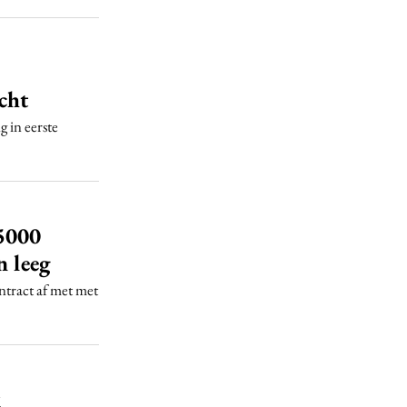
cht
g in eerste
5000
n leeg
ntract af met met
k