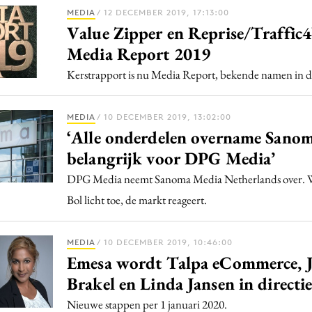
Programmatic
MEDIA
/ 12 DECEMBER 2019, 17:13:00
ering
Purpose Marketing
Value Zipper en Reprise/Traffic4
keting
Reputatie & crisis
Media Report 2019
nicatie
Kerstrapport is nu Media Report, bekende namen in d
MEDIA
/ 10 DECEMBER 2019, 13:02:00
‘Alle onderdelen overname Sanom
belangrijk voor DPG Media’
DPG Media neemt Sanoma Media Netherlands over. 
Bol licht toe, de markt reageert.
MEDIA
/ 10 DECEMBER 2019, 10:46:00
Emesa wordt Talpa eCommerce, J
Brakel en Linda Jansen in directi
Nieuwe stappen per 1 januari 2020.