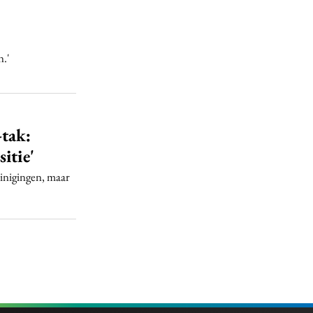
.'
tak:
itie'
inigingen, maar