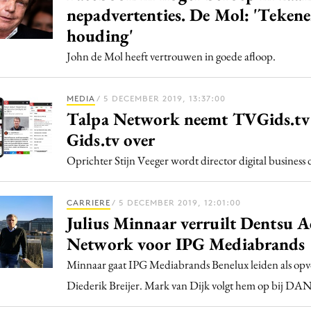
nepadvertenties. De Mol: 'Teken
houding'
John de Mol heeft vertrouwen in goede afloop.
MEDIA
/ 5 DECEMBER 2019, 13:37:00
Talpa Network neemt TVGids.tv
Gids.tv over
Oprichter Stijn Veeger wordt director digital business
CARRIERE
/ 5 DECEMBER 2019, 12:01:00
Julius Minnaar verruilt Dentsu A
Network voor IPG Mediabrands
Minnaar gaat IPG Mediabrands Benelux leiden als opv
Diederik Breijer. Mark van Dijk volgt hem op bij DAN