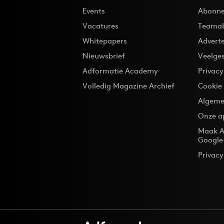
Events
Abonne
Vacatures
Teama
Whitepapers
Advert
Nieuwsbrief
Veelge
Adformatie Academy
Privac
Volledig Magazine Archief
Cookie
Algeme
Onze a
Maak A
Google
Privacy