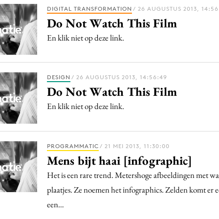
Programmatic
DIGITAL TRANSFORMATION
/ 26 AUGUSTUS 2013, 14:56
ering
Purpose Marketing
Do Not Watch This Film
keting
Reputatie & crisis
En klik niet op deze link.
nicatie
DESIGN
/ 26 AUGUSTUS 2013, 14:56:49
Do Not Watch This Film
En klik niet op deze link.
PROGRAMMATIC
/ 21 MEI 2013, 11:30:00
Mens bijt haai [infographic]
Het is een rare trend. Metershoge afbeeldingen met wat
plaatjes. Ze noemen het infographics. Zelden komt er e
een…