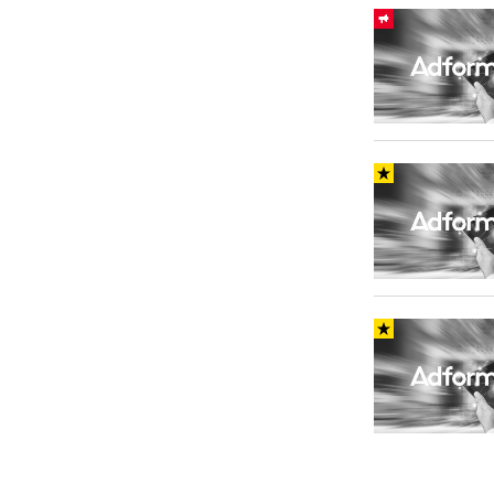
Carriere
Effectiviteit
Contentmarketing
Gedragsverand
Craft
Influencer mar
Customer Experience
Interne commu
Data & Insights
Martech