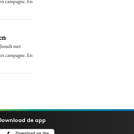
een campagne. En
en
ighoudt met
een campagne. En
Download de
app