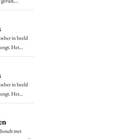
 gerust,…
s
loeber in beeld
brengt. Het…
s
loeber in beeld
brengt. Het…
en
ighoudt met