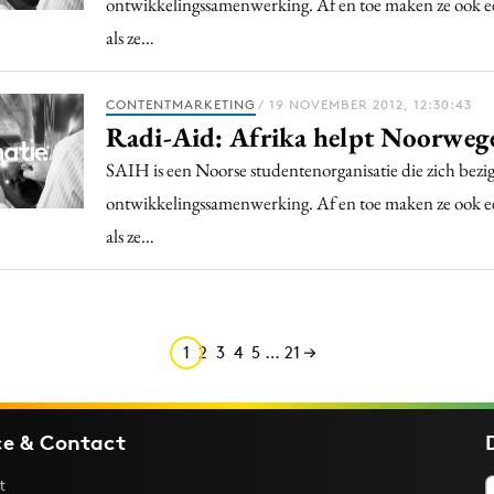
ontwikkelingssamenwerking. Af en toe maken ze ook 
als ze…
CONTENTMARKETING
/ 19 NOVEMBER 2012, 12:30:43
Radi-Aid: Afrika helpt Noorweg
SAIH is een Noorse studentenorganisatie die zich bez
ontwikkelingssamenwerking. Af en toe maken ze ook 
als ze…
1
2
3
4
5
…
21
ce & Contact
t