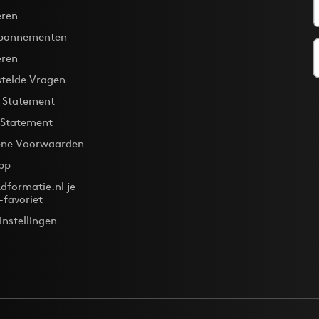
ren
bonnementen
eren
stelde Vragen
y Statement
 Statement
ne Voorwaarden
pp
dformatie.nl je
-favoriet
instellingen