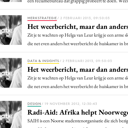
een reclamebureau dat grappig probeert te doen. Wees
MERKSTRATEGIE
/ 2 FEBRUARI 2013, 09:50:03
Het weerbericht, maar dan ander
Zit je te wachten op Helga van Leur krijg je een arme s
die net even anders het weerbericht de huiskamer in 
DATA & INSIGHTS
/ 2 FEBRUARI 2013, 09:50:03
Het weerbericht, maar dan ander
Zit je te wachten op Helga van Leur krijg je een arme s
die net even anders het weerbericht de huiskamer in 
DESIGN
/ 19 NOVEMBER 2012, 12:30:43
Radi-Aid: Afrika helpt Noorweg
SAIH is een Noorse studentenorganisatie die zich bez