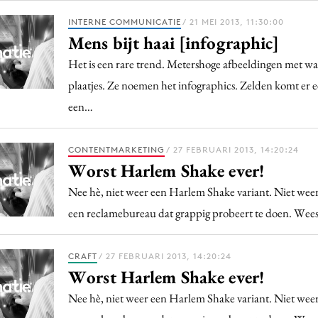
INTERNE COMMUNICATIE
/ 21 MEI 2013, 11:30:00
Mens bijt haai [infographic]
Het is een rare trend. Metershoge afbeeldingen met wat
plaatjes. Ze noemen het infographics. Zelden komt er e
een…
CONTENTMARKETING
/ 27 FEBRUARI 2013, 14:20:24
Worst Harlem Shake ever!
Nee hè, niet weer een Harlem Shake variant. Niet weer
een reclamebureau dat grappig probeert te doen. Wees
CRAFT
/ 27 FEBRUARI 2013, 14:20:24
Worst Harlem Shake ever!
Nee hè, niet weer een Harlem Shake variant. Niet weer