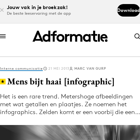
Jouw vak in je broekzak!
Download
De beste leeservaring met de app
Abonneer nu
Abonneer nu
Interne communicatie
21 MEI 2013
MARC VAN GURP
Log in
Mens bijt haai [infographic]
Het is een rare trend. Metershoge afbeeldingen
Download de app
met wat getallen en plaatjes. Ze noemen het
Volg het laatste nieuws via de Adformatie
infographics. Zelden komt er een voorbij die een…
Nieuws app