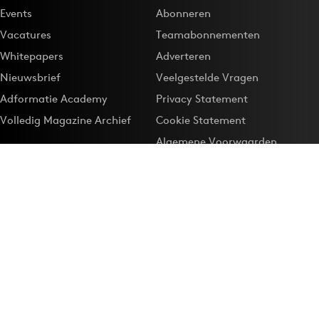
Events
Abonneren
Vacatures
Teamabonnementen
Whitepapers
Adverteren
Nieuwsbrief
Veelgestelde Vragen
Adformatie Academy
Privacy Statement
Volledig Magazine Archief
Cookie Statement
Algemene Voorwaarden
Onze app
Maak Adformatie.nl je
Google-favoriet
Privacyinstellingen
Download de
Adformatie Nieuws App