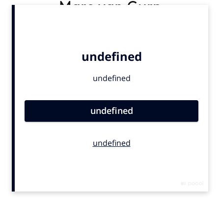
Marc van Gurp
Bureaus
Campagnes
Carriere
Contentmarketing
Craft
Customer Experience
Data & Insights
Design
Digital transformation
Diversiteit
Effectiviteit
Gedragsverandering
Influencer marketing
Interne communicatie
Martech