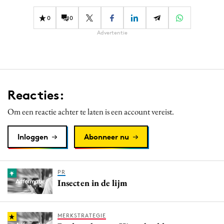
Media
0
0
Merkstrategie
Advertentie
PR
Programmatic
Purpose Marketing
Reputatie & crisis
Reacties:
Om een reactie achter te laten is een account vereist.
Inloggen
Abonneer nu
PR
Insecten in de lijm
MERKSTRATEGIE