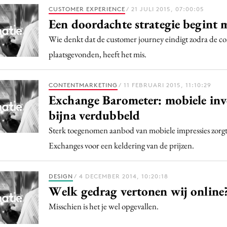
Programmatic
CUSTOMER EXPERIENCE
/ 21 JULI 2015, 07:00:05
ering
Purpose Marketing
Een doordachte strategie begint 
keting
Reputatie & crisis
Wie denkt dat de customer journey eindigt zodra de co
nicatie
plaatsgevonden, heeft het mis.
CONTENTMARKETING
/ 11 FEBRUARI 2015, 11:10:29
Exchange Barometer: mobiele inv
bijna verdubbeld
Sterk toegenomen aanbod van mobiele impressies zorgt
Exchanges voor een keldering van de prijzen.
DESIGN
/ 4 DECEMBER 2014, 10:20:18
Welk gedrag vertonen wij online
Misschien is het je wel opgevallen.