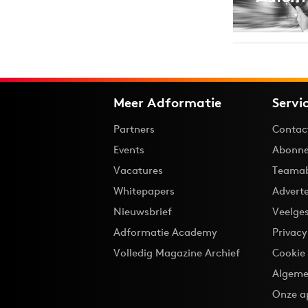
Meer Adformatie
Servi
Partners
Contac
Events
Abonne
Vacatures
Teama
Whitepapers
Advert
Nieuwsbrief
Veelge
Adformatie Academy
Privac
Volledig Magazine Archief
Cookie
Algeme
Onze a