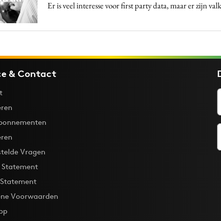
Er is veel interesse voor first party data, maar er zijn val
ce & Contact
t
ren
bonnementen
eren
stelde Vragen
y Statement
 Statement
ne Voorwaarden
pp