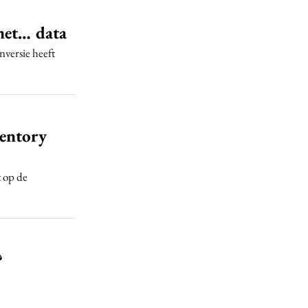
met… data
nversie heeft
entory
 op de
?