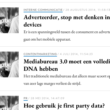
INTERNE COMMUNICATIE
/ 28 AUGUSTUS 2014, 11:58:1
Adverteerder, stop met denken in
devices
Er is een spanningsveld tussen de consument en adverte
gaat om het mobiele apparaat.
CONTENTMARKETING
/ 4 JULI 2014, 11:54:23
Mediabureau 3.0 moet een volledi
DNA hebben
Het traditionele mediabureau dat alleen maar scoort o
van zeer lage marges verliest de strijd.
PR
/ 28 MEI 2014, 14:47:09
Hoe gebruik je first party data?