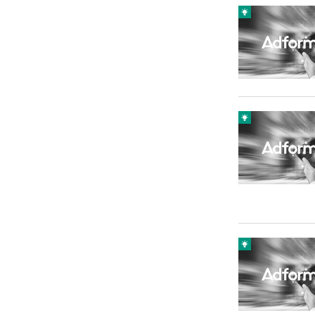
Carriere
Effectiviteit
Contentmarketing
Gedragsverand
Craft
Influencer mar
Customer Experience
Interne commu
Data & Insights
Martech