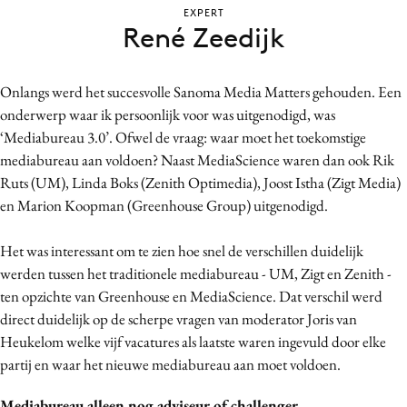
EXPERT
Bureaus
René Zeedijk
Campagnes
Carriere
Onlangs werd het succesvolle Sanoma Media Matters gehouden. Een
Contentmarketing
onderwerp waar ik persoonlijk voor was uitgenodigd, was
Craft
‘Mediabureau 3.0’. Ofwel de vraag: waar moet het toekomstige
Customer Experience
mediabureau aan voldoen? Naast MediaScience waren dan ook Rik
Data & Insights
Ruts (UM), Linda Boks (Zenith Optimedia), Joost Istha (Zigt Media)
en Marion Koopman (Greenhouse Group) uitgenodigd.
Design
Digital transformation
Het was interessant om te zien hoe snel de verschillen duidelijk
Diversiteit
werden tussen het traditionele mediabureau - UM, Zigt en Zenith -
Effectiviteit
ten opzichte van Greenhouse en MediaScience. Dat verschil werd
Gedragsverandering
direct duidelijk op de scherpe vragen van moderator Joris van
Heukelom welke vijf vacatures als laatste waren ingevuld door elke
Influencer marketing
partij en waar het nieuwe mediabureau aan moet voldoen.
Interne communicatie
Martech
Mediabureau alleen nog adviseur of challenger