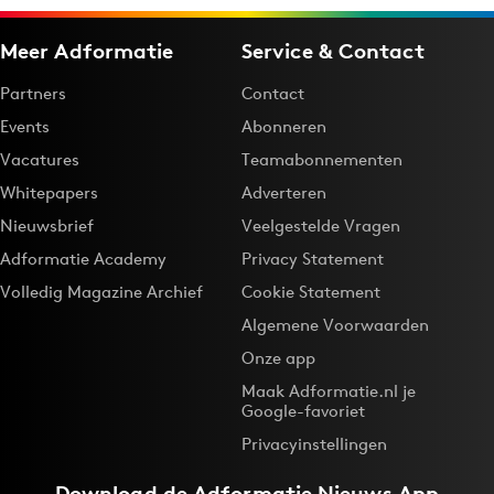
Meer Adformatie
Service & Contact
Partners
Contact
Events
Abonneren
Vacatures
Teamabonnementen
Whitepapers
Adverteren
Nieuwsbrief
Veelgestelde Vragen
Adformatie Academy
Privacy Statement
Volledig Magazine Archief
Cookie Statement
Algemene Voorwaarden
Onze app
Maak Adformatie.nl je
Google-favoriet
Privacyinstellingen
Download de
Adformatie Nieuws App