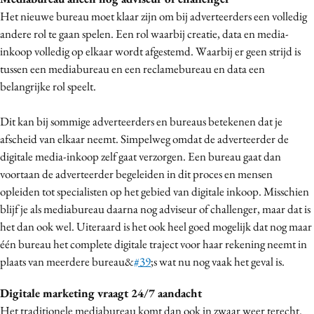
Media
Het nieuwe bureau moet klaar zijn om bij adverteerders een volledig
andere rol te gaan spelen. Een rol waarbij creatie, data en media-
Merkstrategie
inkoop volledig op elkaar wordt afgestemd. Waarbij er geen strijd is
PR
tussen een mediabureau en een reclamebureau en data een
Programmatic
belangrijke rol speelt.
Purpose Marketing
Reputatie & crisis
Dit kan bij sommige adverteerders en bureaus betekenen dat je
afscheid van elkaar neemt. Simpelweg omdat de adverteerder de
digitale media-inkoop zelf gaat verzorgen. Een bureau gaat dan
voortaan de adverteerder begeleiden in dit proces en mensen
opleiden tot specialisten op het gebied van digitale inkoop. Misschien
blijf je als mediabureau daarna nog adviseur of challenger, maar dat is
het dan ook wel. Uiteraard is het ook heel goed mogelijk dat nog maar
één bureau het complete digitale traject voor haar rekening neemt in
plaats van meerdere bureau&
#39
;s wat nu nog vaak het geval is.
Digitale marketing vraagt 24/7 aandacht
Het traditionele mediabureau komt dan ook in zwaar weer terecht.