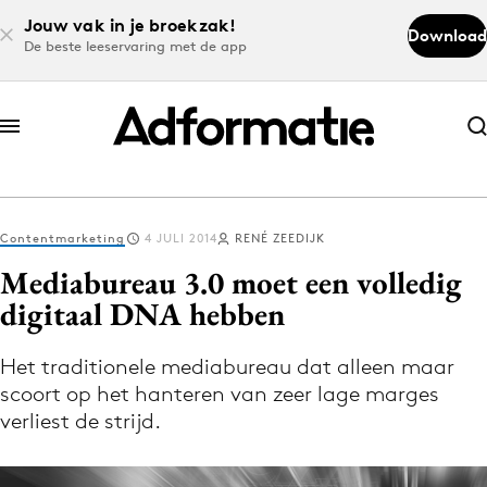
Jouw vak in je broekzak!
Download
De beste leeservaring met de app
Abonneer nu
Abonneer nu
Contentmarketing
4 JULI 2014
RENÉ ZEEDIJK
Log in
Mediabureau 3.0 moet een volledig
digitaal DNA hebben
Download de app
Volg het laatste nieuws via de Adformatie
Het traditionele mediabureau dat alleen maar
scoort op het hanteren van zeer lage marges
Nieuws app
verliest de strijd.