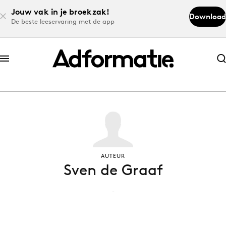
Jouw vak in je broekzak!
Download
De beste leeservaring met de app
Abonneer nu
Abonneer nu
Log in
Download de app
AUTEUR
Sven de Graaf
Volg het laatste nieuws via de Adformatie
Nieuws app
-