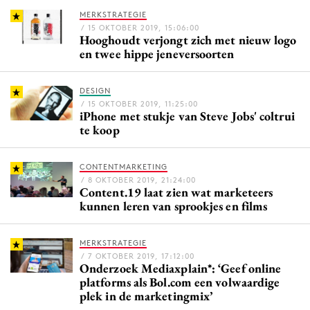
Bureaus
MERKSTRATEGIE
/ 15 OKTOBER 2019, 15:06:00
Campagnes
Hooghoudt verjongt zich met nieuw logo
en twee hippe jeneversoorten
Carriere
Contentmarketing
DESIGN
Craft
/ 15 OKTOBER 2019, 11:25:00
iPhone met stukje van Steve Jobs' coltrui
Customer Experience
te koop
Data & Insights
Design
CONTENTMARKETING
Digital transformation
/ 8 OKTOBER 2019, 21:24:00
Content.19 laat zien wat marketeers
Diversiteit
kunnen leren van sprookjes en films
Effectiviteit
Gedragsverandering
MERKSTRATEGIE
/ 7 OKTOBER 2019, 17:12:00
Influencer marketing
Onderzoek Mediaxplain*: ‘Geef online
platforms als Bol.com een volwaardige
Interne communicatie
plek in de marketingmix’
Martech