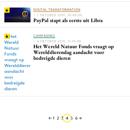
Media
DIGITAL TRANSFORMATION
Merkstrategie
/ 7 OKTOBER 2019, 10:49:00
PayPal stapt als eerste uit Libra
PR
Programmatic
CAMPAGNES
Purpose Marketing
/ 4 OKTOBER 2019, 11:19:00
Het Wereld Natuur Fonds vraagt op
Reputatie & crisis
Werelddierendag aandacht voor
bedreigde dieren
1
2
3
4
5
6