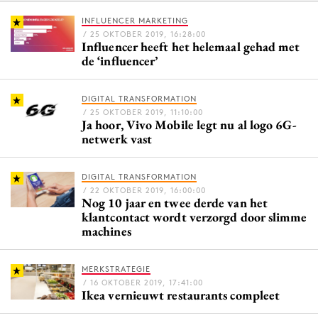
INFLUENCER MARKETING
/ 25 OKTOBER 2019, 16:28:00
Influencer heeft het helemaal gehad met
Menu
de ‘influencer’
Home
DIGITAL TRANSFORMATION
9 sept: GenAI-training
/ 25 OKTOBER 2019, 11:10:00
Ja hoor, Vivo Mobile legt nu al logo 6G-
12 nov: MarketingLive!
netwerk vast
Adverteren
Events
DIGITAL TRANSFORMATION
Opleidingen
/ 22 OKTOBER 2019, 16:00:00
Nog 10 jaar en twee derde van het
Vacatures
klantcontact wordt verzorgd door slimme
machines
Academy
Partners
MERKSTRATEGIE
Topics
/ 16 OKTOBER 2019, 17:41:00
Ikea vernieuwt restaurants compleet
Artificial Intelligence