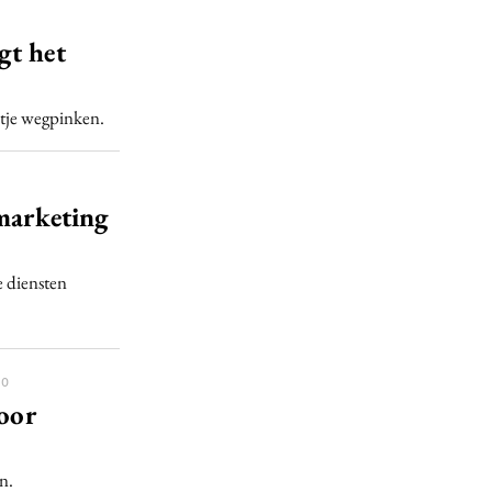
gt het
ntje wegpinken.
 marketing
e diensten
00
voor
n.