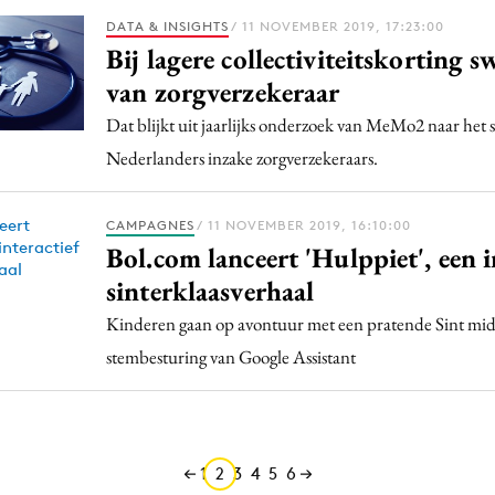
DATA & INSIGHTS
/ 11 NOVEMBER 2019, 17:23:00
Bij lagere collectiviteitskorting 
van zorgverzekeraar
Dat blijkt uit jaarlijks onderzoek van MeMo2 naar het
Nederlanders inzake zorgverzekeraars.
CAMPAGNES
/ 11 NOVEMBER 2019, 16:10:00
Bol.com lanceert 'Hulppiet', een i
sinterklaasverhaal
Kinderen gaan op avontuur met een pratende Sint mid
stembesturing van Google Assistant
1
2
3
4
5
6