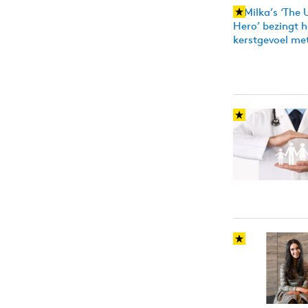
Carriere
Effectiviteit
Contentmarketing
Gedragsverand
Craft
Influencer mar
Customer Experience
Interne commu
Data & Insights
Martech