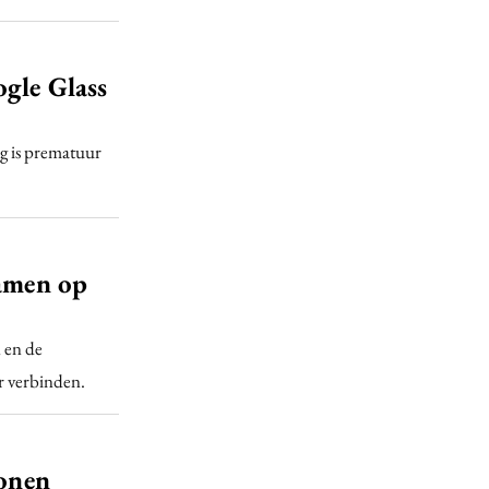
gle Glass
g is prematuur
men op
 en de
r verbinden.
lonen