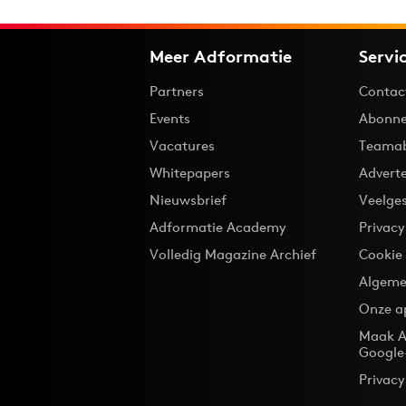
Meer Adformatie
Servi
Partners
Contac
Events
Abonne
Vacatures
Teama
Whitepapers
Advert
Nieuwsbrief
Veelge
Adformatie Academy
Privac
Volledig Magazine Archief
Cookie
Algeme
Onze a
Maak A
Google
Privacy