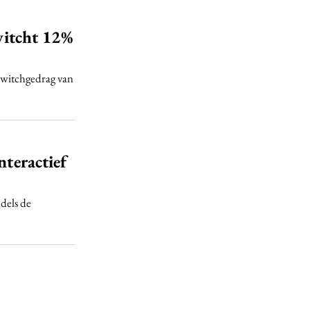
switcht 12%
 switchgedrag van
nteractief
dels de