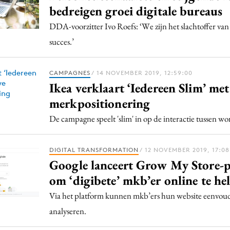
bedreigen groei digitale bureaus
DDA-voorzitter Ivo Roefs: ‘We zijn het slachtoffer van
succes.’
CAMPAGNES
/ 14 NOVEMBER 2019, 12:59:00
Ikea verklaart ‘Iedereen Slim’ me
merkpositionering
De campagne speelt 'slim' in op de interactie tussen w
DIGITAL TRANSFORMATION
/ 12 NOVEMBER 2019, 17:08
Google lanceert Grow My Store-
om ‘digibete’ mkb’er online te he
Via het platform kunnen mkb’ers hun website eenvoud
analyseren.