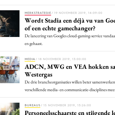
MERKSTRATEGIE
/ 19 NOVEMBER 2019, 14:09:00
Wordt Stadia een déjà vu van Goo
of een echte gamechanger?
De lancering van Googles cloud-gaming-service vandaa
en gehaast.
MEDIA
/ 18 NOVEMBER 2019, 13:00:00
ADCN, MWG en VEA hokken sa
Westergas
De drie brancheorganisaties willen beter samenwerken
verschillende media- en communicatie-disciplines mee
BUREAUS
/ 15 NOVEMBER 2019, 13:26:00
Personeelsschaarste en stijgende 