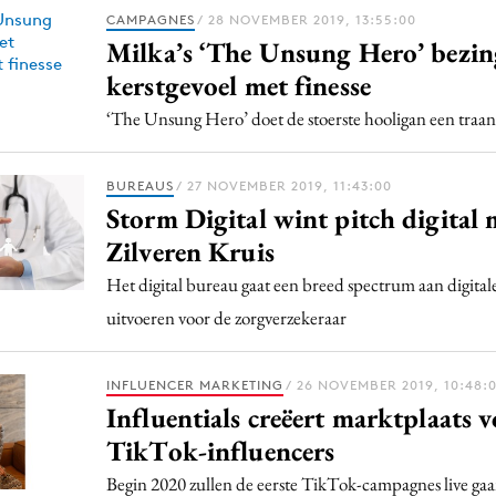
Programmatic
CAMPAGNES
/ 28 NOVEMBER 2019, 13:55:00
ering
Purpose Marketing
Milka’s ‘The Unsung Hero’ bezin
keting
Reputatie & crisis
kerstgevoel met finesse
nicatie
‘The Unsung Hero’ doet de stoerste hooligan een traa
BUREAUS
/ 27 NOVEMBER 2019, 11:43:00
Storm Digital wint pitch digital
Zilveren Kruis
Het digital bureau gaat een breed spectrum aan digital
uitvoeren voor de zorgverzekeraar
INFLUENCER MARKETING
/ 26 NOVEMBER 2019, 10:48:
Influentials creëert marktplaats 
TikTok-influencers
Begin 2020 zullen de eerste TikTok-campagnes live gaa