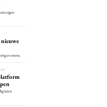
 ons eigen
t nieuwe
oning en mens.
:00
platform
lpen
ig laten