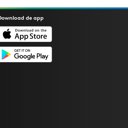
Download de
app