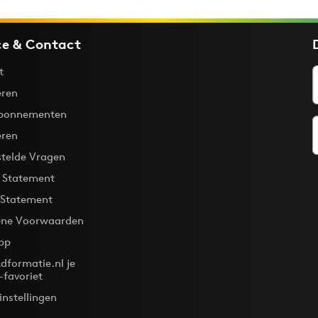
ce & Contact
t
ren
bonnementen
eren
stelde Vragen
y Statement
 Statement
ne Voorwaarden
pp
dformatie.nl je
-favoriet
instellingen