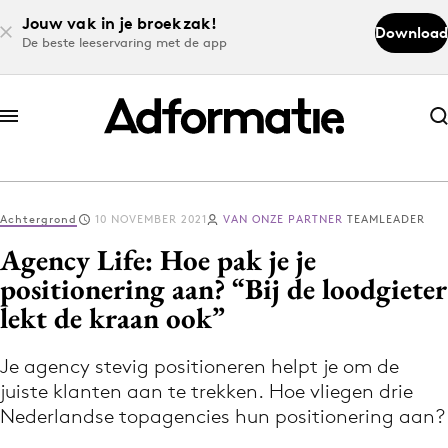
Jouw vak in je broekzak!
Download
De beste leeservaring met de app
Abonneer nu
Abonneer nu
Achtergrond
10 NOVEMBER 2021
VAN ONZE PARTNER
TEAMLEADER
Log in
Agency Life: Hoe pak je je
positionering aan? “Bij de loodgieter
lekt de kraan ook”
Download de app
Volg het laatste nieuws via de Adformatie
Je agency stevig positioneren helpt je om de
Nieuws app
juiste klanten aan te trekken. Hoe vliegen drie
Nederlandse topagencies hun positionering aan?