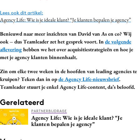
Lees ook dit artikel:
Agency Life: Wie is je ideale klant? “Je klanten bepalen je agency”
Benieuwd naar meer inzichten van David van As en co? Wij
ook – dus Teamleader zet het gesprek voort. In
de volgende
aflevering
hebben we het over acquisitiestrategieën en hoe je
met je agency klanten binnenhaalt.
Zin om elke twee weken in de hoofden van leading agencies te
kruipen? Teken dan in op
de Agency Life-nieuwsbrief
.
Teamleader stuurt je enkel Agency Life-content, da’s beloofd.
Gerelateerd
PARTNERBIJDRAGE
Agency Life: Wie is je ideale klant? “Je
klanten bepalen je agency”