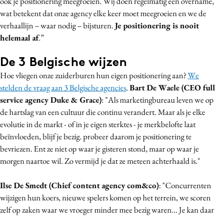
ook je positionering meegroeien. Wij doen regelmatig een overname,
wat betekent dat onze agency elke keer moet meegroeien en we de
verhaallijn – waar nodig – bijsturen.
Je positionering is nooit
helemaal af
.”
De 3 Belgische wijzen
Hoe vliegen onze zuiderburen hun eigen positionering aan?
We
stelden de vraag aan 3 Belgische agencies
.
Bart De Waele (CEO full
service agency Duke & Grace)
: "Als marketingbureau leven we op
de hartslag van een cultuur die continu verandert. Maar als je elke
evolutie in de markt - of in je eigen sterktes - je merkbelofte laat
beïnvloeden, blijf je bezig. probeer daarom je positionering te
bevriezen. Ent ze niet op waar je gisteren stond, maar op waar je
morgen naartoe wil. Zo vermijd je dat ze meteen achterhaald is."
Ilse De Smedt (Chief content agency com&co)
: "Concurrenten
wijzigen hun koers, nieuwe spelers komen op het terrein, we scoren
zelf op zaken waar we vroeger minder mee bezig waren... Je kan daar