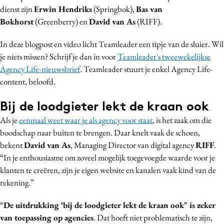
dienst zijn
Erwin Hendriks
(Springbok),
Bas van
Media
Bokhorst
(Greenberry) en
David van As
(RIFF).
Merkstrategie
PR
In deze blogpost en video licht Teamleader een tipje van de sluier. Wil
Programmatic
je niets missen? Schrijf je dan in voor
Teamleader's tweewekelijkse
Agency Life-nieuwsbrief
. Teamleader stuurt je enkel Agency Life-
Purpose Marketing
content, beloofd.
Reputatie & crisis
Bij de loodgieter lekt de kraan ook
Als je
eenmaal weet waar je als agency voor staat
, is het zaak om die
boodschap naar buiten te brengen. Daar knelt vaak de schoen,
bekent
David van As
, Managing Director van digital agency
RIFF
.
“In je enthousiasme om zoveel mogelijk toegevoegde waarde voor je
klanten te creëren, zijn je eigen website en kanalen vaak kind van de
rekening.”
“
De uitdrukking ‘bij de loodgieter lekt de kraan ook" is zeker
van toepassing op agencies
. Dat hoeft niet problematisch te zijn,