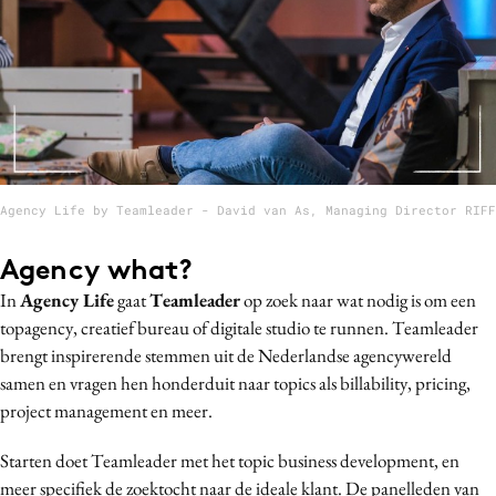
Bureaus
Campagnes
Carriere
Contentmarketing
Craft
Customer Experience
Agency Life by Teamleader - David van As, Managing Director RIFF
Data & Insights
Design
Agency what?
Digital transformation
In
Agency Life
gaat
Teamleader
op zoek naar wat nodig is om een
Diversiteit
topagency, creatief bureau of digitale studio te runnen. Teamleader
Effectiviteit
brengt inspirerende stemmen uit de Nederlandse agencywereld
samen en vragen hen honderduit naar topics als billability, pricing,
Gedragsverandering
project management en meer.
Influencer marketing
Interne communicatie
Starten doet Teamleader met het topic business development, en
Martech
meer specifiek de zoektocht naar de ideale klant. De panelleden van