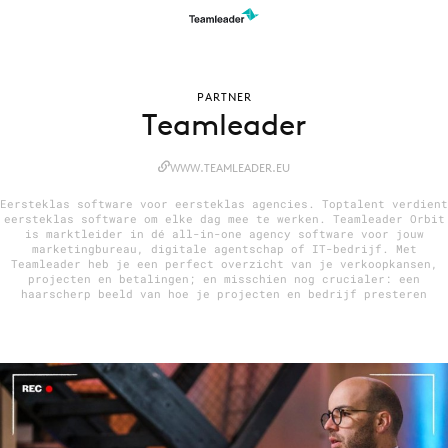
Menu
PARTNER
Teamleader
Home
9 sept: GenAI-training
WWW.TEAMLEADER.EU
12 nov: MarketingLive!
Eersteklas software voor eersteklas agencies. Toptalent verdient
Adverteren
eersteklas software om elke dag mee te werken. Teamleader Orbit
is marktleider in dé all-in-one agency software voor jouw
Events
marketingbureau, digitale agentschap of IT-bedrijf. Met
Teamleader heb je een perfect overzicht van je verkoopkansen,
Opleidingen
projecten en betalingen; en misschien nog crucialer: een
haarscherp beeld van hoe je projecten en bedrijf presteren
Vacatures
Academy
Partners
Topics
Artificial Intelligence