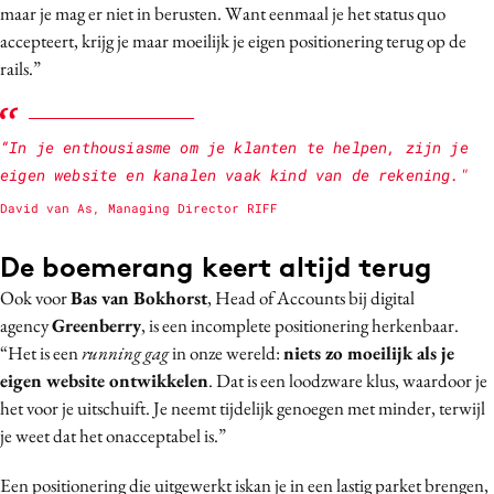
maar je mag er niet in berusten. Want eenmaal je het status quo
accepteert, krijg je maar moeilijk je eigen positionering terug op de
rails.”
“In je enthousiasme om je klanten te helpen, zijn je
eigen website en kanalen vaak kind van de rekening."
David van As, Managing Director RIFF
De boemerang keert altijd terug
Ook voor
Bas van Bokhorst
, Head of Accounts bij digital
agency
Greenberry
, is een incomplete positionering herkenbaar.
“Het is een
running gag
in onze wereld:
niets zo moeilijk als je
eigen website ontwikkelen
. Dat is een loodzware klus, waardoor je
het voor je uitschuift. Je neemt tijdelijk genoegen met minder, terwijl
je weet dat het onacceptabel is.”
Een positionering die uitgewerkt iskan je in een lastig parket brengen,