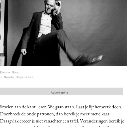
Menu
Home
9 sept: GenAI-training
12 nov: MarketingLive!
Adverteren
Events
Rocco Mooij
Opleidingen
© Nanda Hagenaars
Vacatures
Advertentie
Academy
Partners
Stoelen aan de kant, lezer. We gaan staan. Laat je lijf het werk doen.
Topics
Doorbreek de oude patronen, dan bereik je meer met elkaar.
Draagvlak creëer je niet vanachter een tafel. Veranderingen bereik je
Artificial Intelligence