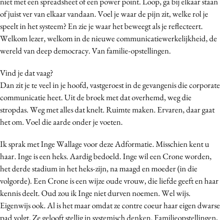
niet met een spreadsheet of een power point. Loop, ga bij elkaar staan
Bureaus
of juist ver van elkaar vandaan. Voel je waar de pijn zit, welke rol je
Campagnes
speelt in het systeem? En zie je waar het beweegt als je reflecteert.
Welkom lezer, welkom in de nieuwe communicatiewerkelijkheid, de
Carriere
wereld van deep democracy. Van familie-opstellingen.
Contentmarketing
Craft
Vind je dat vaag?
Customer Experience
Dan zit je te veel in je hoofd, vastgeroest in de gevangenis die corporate
communicatie heet. Uit de broek met dat overhemd, weg die
Data & Insights
stropdas. Weg met alles dat knelt. Ruimte maken. Ervaren, daar gaat
Design
het om. Voel die aarde onder je voeten.
Digital transformation
Diversiteit
Ik sprak met Inge Wallage voor deze Adformatie. Misschien kent u
haar. Inge is een heks. Aardig bedoeld. Inge wil een Crone worden,
Effectiviteit
het derde stadium in het heks-zijn, na maagd en moeder (in die
Gedragsverandering
volgorde). Een Crone is een wijze oude vrouw, die liefde geeft en haar
Influencer marketing
kennis deelt. Oud zou ik Inge niet durven noemen. Wel wijs.
Interne communicatie
Eigenwijs ook. Al is het maar omdat ze contre coeur haar eigen dwarse
Martech
pad volgt. Ze gelooft stellig in systemisch denken. Familieopstellingen,