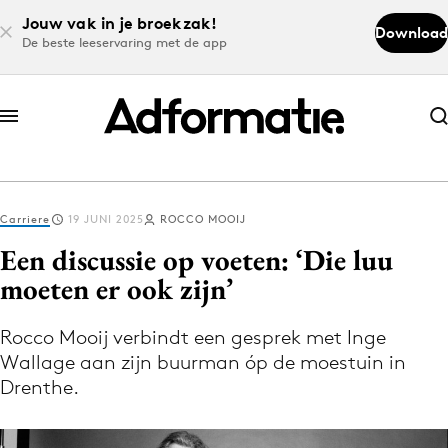
Jouw vak in je broekzak!
Download
De beste leeservaring met de app
Abonneer nu
Abonneer nu
Carriere
19 JUNI 2025
ROCCO MOOIJ
Log in
Een discussie op voeten: ‘Die luu
moeten er ook zijn’
Download de app
Volg het laatste nieuws via de Adformatie
Rocco Mooij verbindt een gesprek met Inge
Wallage aan zijn buurman óp de moestuin in
Nieuws app
Drenthe.