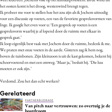
het oosten komt is het droog, westenwind brengt regen.
Ik probeer me voor te stellen hoe het zou zijn als ik Jochem uitnodig
voor een discussie op voeten, een van de favoriete gespreksvormen van
Inge. Ik google het even voor u: ‘Een gesprek op voeten is een
gespreksvorm waarbij je al lopend door de ruimte met elkaar in
gesprek gaat.’
Ik loop eigenlijk best vaak met Jochem door de ruimte, bedenk ik me.
We praten met onze voeten in de aarde. Gisteren zag ik hem nog,
boven de tuinbonen. Zijn kleinzoon is uit de kast gekomen, bekent hij
schoorvoetend en met een omweg. ‘Maar ja,’ besluit hij. ‘Die luu
moeten er ook zijn.’
Verdomd. Zou het dan echt werken?
Gerelateerd
PARTNERBIJDRAGE
Van pitch naar vertrouwen: zo overtuig je de
boardroom