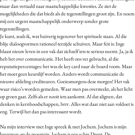
maar dan vertaald naar maatschappelijke kwesties. Ze ziet de
Media
mogelijkheden die dat biedt als de tegenstellingen groot zijn. En noem
Merkstrategie
mij een urgent maatschappelijk onderwerp zonder grote
PR
tegenstellingen.
Programmatic
Je kunt, zoals ik, wat huiverig tegenover het spirituele staan. Al die
Purpose Marketing
blije dialoogvormen rationeel terzijde schuiven. Maar feit is: Inge
blaast nieuw leven in een vak dat zichzelf iets te serieus neemt. Ja, ja ik
Reputatie & crisis
heb het over communicatie. Het heeft ons ver gebracht, al die
reputatiepercentages: het was de key card naar de board room. Maar
het moet geen keurslijf worden. Anders wordt communicatie de
nieuwe afdeling crediteuren. Goeiesmorgens deze morgen! Het vak
waar risico’s worden gemeden. Waar men pas oversteekt, als het licht
op groen gaat. Zelfs als er nooit iets aankomt. Al dat alignen, dat
denken in kernboodschappen, brrr. Alles wat daar niet aan voldoet is
eng. Terwijl het dan pas interessant wordt.
Na mijn interview met Inge spreek ik met Jochem. Jochem is mijn
buurman op de moestuin. Jochem is een echte Drent. De