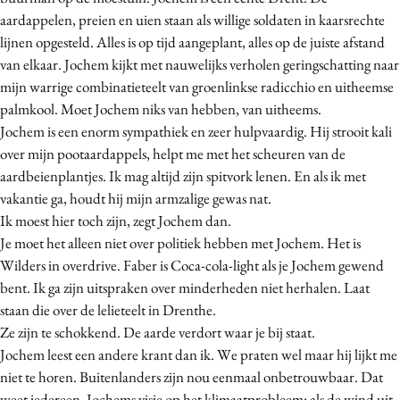
aardappelen, preien en uien staan als willige soldaten in kaarsrechte
lijnen opgesteld. Alles is op tijd aangeplant, alles op de juiste afstand
van elkaar. Jochem kijkt met nauwelijks verholen geringschatting naar
mijn warrige combinatieteelt van groenlinkse radicchio en uitheemse
palmkool. Moet Jochem niks van hebben, van uitheems.
Jochem is een enorm sympathiek en zeer hulpvaardig. Hij strooit kali
over mijn pootaardappels, helpt me met het scheuren van de
aardbeienplantjes. Ik mag altijd zijn spitvork lenen. En als ik met
vakantie ga, houdt hij mijn armzalige gewas nat.
Ik moest hier toch zijn, zegt Jochem dan.
Je moet het alleen niet over politiek hebben met Jochem. Het is
Wilders in overdrive. Faber is Coca-cola-light als je Jochem gewend
bent. Ik ga zijn uitspraken over minderheden niet herhalen. Laat
staan die over de lelieteelt in Drenthe.
Ze zijn te schokkend. De aarde verdort waar je bij staat.
Jochem leest een andere krant dan ik. We praten wel maar hij lijkt me
niet te horen. Buitenlanders zijn nou eenmaal onbetrouwbaar. Dat
weet iedereen. Jochems visie op het klimaatprobleem: als de wind uit