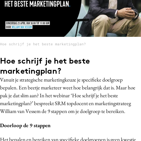
Bureaus
Campagnes
Carriere
Contentmarketing
Craft
Hoe schrijf je het beste marketingplan?
Customer Experience
Hoe schrijf je het beste
Data & Insights
marketingplan?
Design
Vanuit je strategische marketingkeuze je specifieke doelgroep
Digital transformation
bepalen. Een beetje marketeer weet hoe belangrijk dat is. Maar hoe
Diversiteit
pak je dat slim aan? In het webinar ‘Hoe schrijf je het beste
Effectiviteit
marketingplan?’ bespreekt SRM topdocent en marketingstrateeg
Gedragsverandering
William van Vessem de 9 stappen om je doelgroep te bereiken.
Influencer marketing
Doorloop de 9 stappen
Interne communicatie
Martech
Het bepalen en bereiken van specifieke doelgroepen is geen kwestie