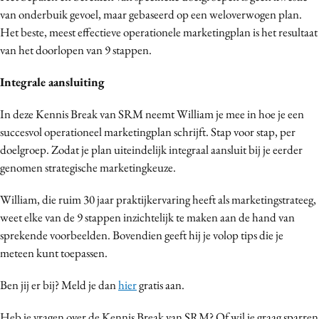
van onderbuik gevoel, maar gebaseerd op een weloverwogen plan.
Media
Het beste, meest effectieve operationele marketingplan is het resultaat
Merkstrategie
van het doorlopen van 9 stappen.
PR
Programmatic
Integrale aansluiting
Purpose Marketing
In deze Kennis Break van SRM neemt William je mee in hoe je een
Reputatie & crisis
succesvol operationeel marketingplan schrijft. Stap voor stap, per
doelgroep. Zodat je plan uiteindelijk integraal aansluit bij je eerder
genomen strategische marketingkeuze.
William, die ruim 30 jaar praktijkervaring heeft als marketingstrateeg,
weet elke van de 9 stappen inzichtelijk te maken aan de hand van
sprekende voorbeelden. Bovendien geeft hij je volop tips die je
meteen kunt toepassen.
Ben jij er bij? Meld je dan
hier
gratis aan.
Heb je vragen over de Kennis Break van SRM? Of wil je graag sparren