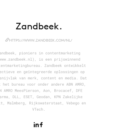
Zandbeek.
HTTPS://WWW.ZANDBEEK.COM/NL/
andbeek, pioniers in contentmarketing
www.zandbeek.nl), is een prijswinnend
tentmarketingbureau. Zandbeek ontwikkelt
ectieve en geïntegreerde oplossingen op
snijvlak van merk, content en media. Dat
t het bureau voor onder andere ABN AMRO,
N AMRO MeesPierson, Aon, Brocacef, DFE
arma, DLL, ESET, Geodan, KPN Zakelijke
kt, Malmberg, Rijkswaterstaat, Vebego en
VTech.