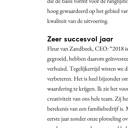
die de basis vormt voor de ranglij
hoog gewaardeerd op het gebied van
kwaliteit van de uitvoering.
Zeer succesvol jaar
Fleur van Zandbeek, CEO: “2018 is 
gegroeid, hebben daarom geïnvestee
verhuisd. Tegelijkertijd wisten we d
verbeteren. Het is heel bijzonder o
waardering te krijgen. Ik zie het vo
creativiteit van ons hele team. Zij 
betekenis van een familiebedrijf is. 
eerste jaar zonder onze plotseling 