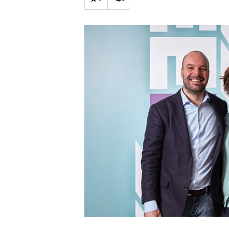
Carriere
Effectiviteit
Contentmarketing
Gedragsverand
Craft
Influencer mar
Customer Experience
Interne commu
Data & Insights
Martech