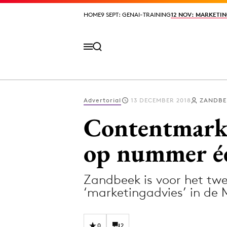
HOME
HOME
9 SEPT: GENAI-TRAINING
9 SEPT: GENAI-TRAINING
12 NOV: MARKETIN
12 NOV: MARKETIN
Advertorial
13 DECEMBER 2018
ZANDBE
Volg het laatste nieuws via de Adformatie N
Contentmark
op nummer é
Topics
Zandbeek is voor het twee
Artificial Intelligence
Design
‘marketingadvies’ in de
Bureaus
Digital transf
Campagnes
Diversiteit
0
2