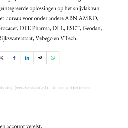
eïntegreerde oplossingen op het snijvlak van
t het bureau voor onder andere ABN AMRO,
ocacef, DFE Pharma, DLL, ESET, Geodan,
ijkswaterstaat, Vebego en VTech.
rketing (www.zandbeek.nl), is een prijswinnend
een account vereist.