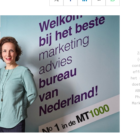
Programmatic
ering
Purpose Marketing
keting
Reputatie & crisis
nicatie
Z
(
con
eff
het 
doe
AB
Ph
Mar