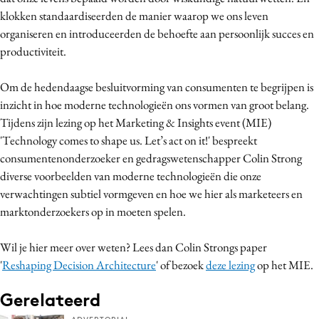
klokken standaardiseerden de manier waarop we ons leven
Media
organiseren en introduceerden de behoefte aan persoonlijk succes en
Merkstrategie
productiviteit.
PR
Programmatic
Om de hedendaagse besluitvorming van consumenten te begrijpen is
Purpose Marketing
inzicht in hoe moderne technologieën ons vormen van groot belang.
Tijdens zijn lezing op het Marketing & Insights event (MIE)
Reputatie & crisis
'Technology comes to shape us. Let’s act on it!' bespreekt
consumentenonderzoeker en gedragswetenschapper Colin Strong
diverse voorbeelden van moderne technologieën die onze
verwachtingen subtiel vormgeven en hoe we hier als marketeers en
marktonderzoekers op in moeten spelen.
Wil je hier meer over weten? Lees dan Colin Strongs paper
'
Reshaping Decision Architecture
' of bezoek
deze lezing
op het MIE.
Gerelateerd