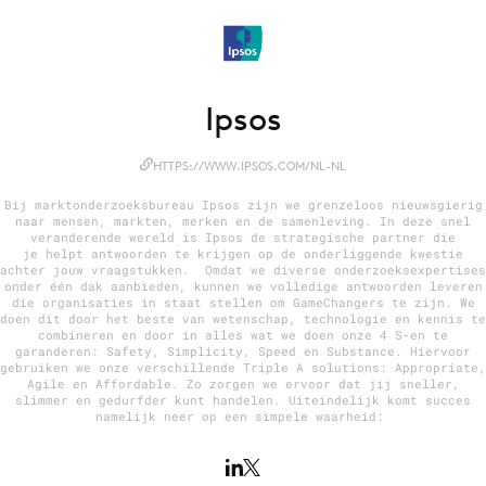
Menu
Ipsos
Home
9 sept: GenAI-training
HTTPS://WWW.IPSOS.COM/NL-NL
12 nov: MarketingLive!
Bij marktonderzoeksbureau Ipsos zijn we grenzeloos nieuwsgierig
naar mensen, markten, merken en de samenleving. In deze snel
Adverteren
veranderende wereld is Ipsos de strategische partner die
je helpt antwoorden te krijgen op de onderliggende kwestie
Events
achter jouw vraagstukken. Omdat we diverse onderzoeksexpertises
onder één dak aanbieden, kunnen we volledige antwoorden leveren
Opleidingen
die organisaties in staat stellen om GameChangers te zijn. We
doen dit door het beste van wetenschap, technologie en kennis te
Vacatures
combineren en door in alles wat we doen onze 4 S-en te
garanderen: Safety, Simplicity, Speed en Substance. Hiervoor
Academy
gebruiken we onze verschillende Triple A solutions: Appropriate,
Agile en Affordable. Zo zorgen we ervoor dat jij sneller,
Partners
slimmer en gedurfder kunt handelen. Uiteindelijk komt succes
namelijk neer op een simpele waarheid:
Topics
Artificial Intelligence