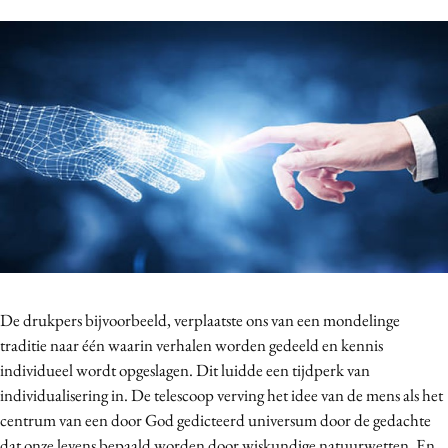
Bureaus
Campagnes
Carriere
Contentmarketing
Craft
Customer Experience
Data & Insights
Design
Digital transformation
Diversiteit
De drukpers bijvoorbeeld, verplaatste ons van een mondelinge
Effectiviteit
traditie naar één waarin verhalen worden gedeeld en kennis
Gedragsverandering
individueel wordt opgeslagen. Dit luidde een tijdperk van
Influencer marketing
individualisering in. De telescoop verving het idee van de mens als het
Interne communicatie
centrum van een door God gedicteerd universum door de gedachte
Martech
dat onze levens bepaald worden door wiskundige natuurwetten. En