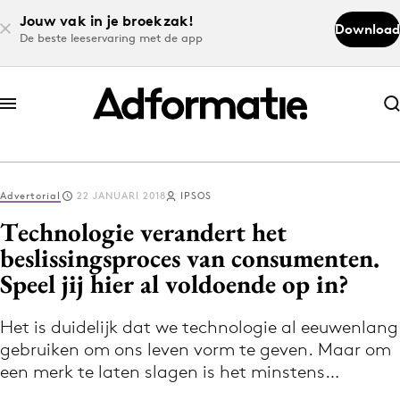
Jouw vak in je broekzak!
Download
De beste leeservaring met de app
Abonneer nu
Abonneer nu
Advertorial
22 JANUARI 2018
IPSOS
Log in
Technologie verandert het
beslissingsproces van consumenten.
Speel jij hier al voldoende op in?
Download de app
Volg het laatste nieuws via de Adformatie
Het is duidelijk dat we technologie al eeuwenlang
Nieuws app
gebruiken om ons leven vorm te geven. Maar om
een merk te laten slagen is het minstens…