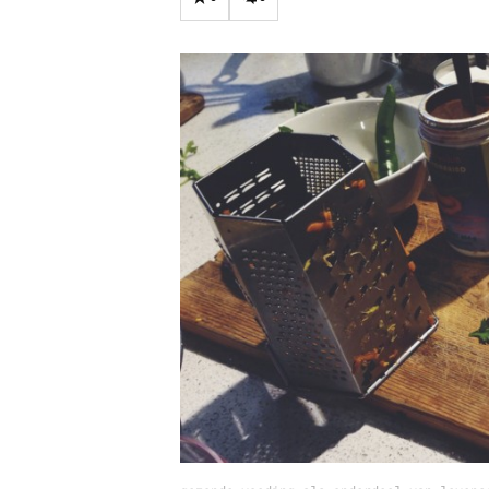
Carriere
Effectiviteit
Contentmarketing
Gedragsverand
Craft
Influencer mar
Customer Experience
Interne commu
Data & Insights
Martech