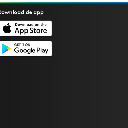
Download de
app