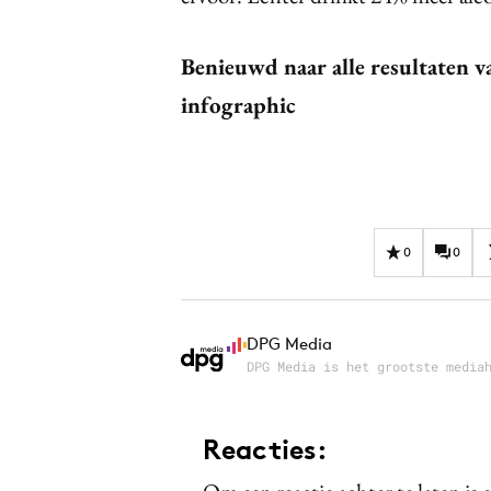
Benieuwd naar alle resultaten 
infographic
0
0
DPG Media
DPG Media is het grootste media
Reacties: