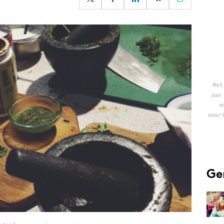
Programmatic
ering
Purpose Marketing
keting
Reputatie & crisis
nicatie
Met
aan
m
smar
Ge