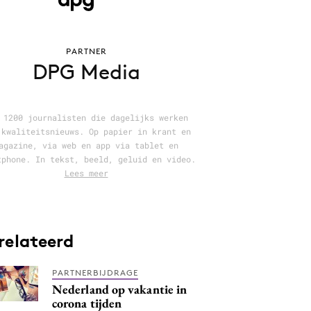
PARTNER
DPG Media
 1200 journalisten die dagelijks werken
 kwaliteitsnieuws. Op papier in krant en
agazine, via web en app via tablet en
tphone. In tekst, beeld, geluid en video.
Lees meer
relateerd
PARTNERBIJDRAGE
Nederland op vakantie in
corona tijden