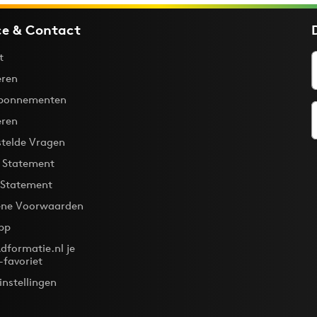
ce & Contact
t
ren
bonnementen
eren
stelde Vragen
y Statement
 Statement
ne Voorwaarden
pp
dformatie.nl je
-favoriet
instellingen