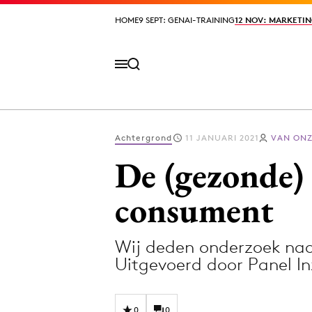
HOME
HOME
9 SEPT: GENAI-TRAINING
9 SEPT: GENAI-TRAINING
12 NOV: MARKETIN
12 NOV: MARKETIN
Achtergrond
11 JANUARI 2021
VAN ONZ
Volg het laatste nieuws via de Adformatie N
De (gezonde) 
consument
Topics
Wij deden onderzoek naa
Artificial Intelligence
Design
Uitgevoerd door Panel I
Bureaus
Digital transf
Campagnes
Diversiteit
0
0