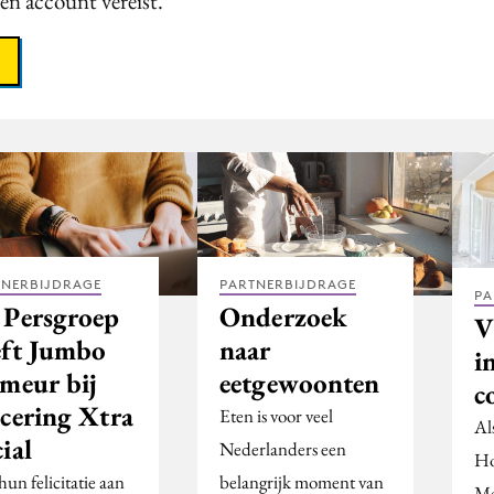
een account vereist.
TNERBIJDRAGE
PARTNERBIJDRAGE
PA
 Persgroep
Onderzoek
V
eft Jumbo
naar
i
imeur bij
eetgewoonten
c
ncering Xtra
Eten is voor veel
Al
ial
Nederlanders een
Ho
un felicitatie aan
belangrijk moment van
Me