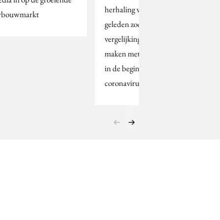
herhaling van 3 weken
rbouwmarkt
geleden zodat we een
vergelijking kunnen
maken met het gedrag
in de beginfase van het
coronavirus