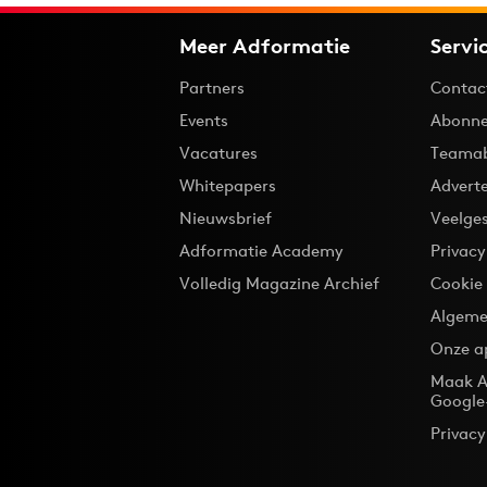
Meer Adformatie
Servi
Partners
Contac
Events
Abonne
Vacatures
Teama
Whitepapers
Advert
Nieuwsbrief
Veelge
Adformatie Academy
Privac
Volledig Magazine Archief
Cookie
Algeme
Onze a
Maak A
Google
Privacy