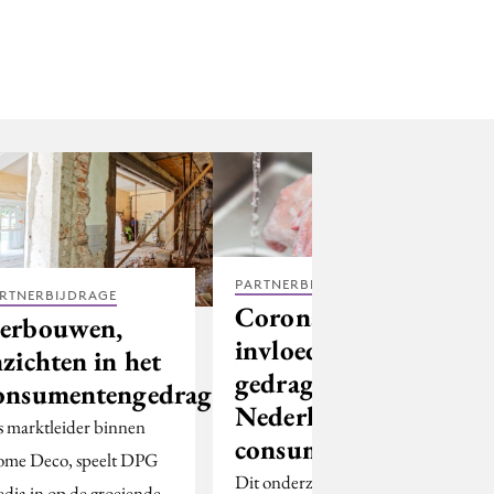
PARTNERBIJDRAGE
RTNERBIJDRAGE
Corona,
erbouwen,
invloed op het
nzichten in het
gedrag van de
onsumentengedrag
Nederlandse
s marktleider binnen
consument
me Deco, speelt DPG
Dit onderzoek is een
dia in op de groeiende