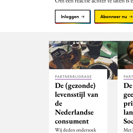
Om een reactie achter te laten is 
Inloggen
Abonneer nu
PARTNERBIJDRAGE
PAR
De (gezonde)
De
levensstijl van
ge
de
pr
Nederlandse
la
consument
Soc
Wij deden onderzoek
Met h