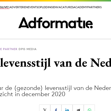
GLIVE!
GLIVE!
ADVERTEREN
ADVERTEREN
EVENTS
EVENTS
OPLEIDINGEN
OPLEIDINGEN
VACATURES
VACATURES
ACADEMY
ACADEMY
PARTNERS
PARTNERS
E PARTNER
DPG MEDIA
ieuws app
levensstijl van de Ne
r de (gezonde) levensstijl van de Ned
Media
nzicht in december 2020
ormation
Merkstrategie
PR