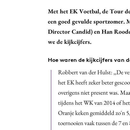
Met het EK Voetbal, de Tour d
een goed gevulde sportzomer. M
Director Candid) en Han Roode
we de kijkcijfers.
Hoe waren de kijkcijfers van 
Robbert van der Hulst: ,,De v
het EK heeft zeker beter gesco
overigens niet present was. Ma
tijdens het WK van 2014 of he
Oranje keken gemiddeld zo'n 5,5
toernooien vaak tussen de 7 en 8