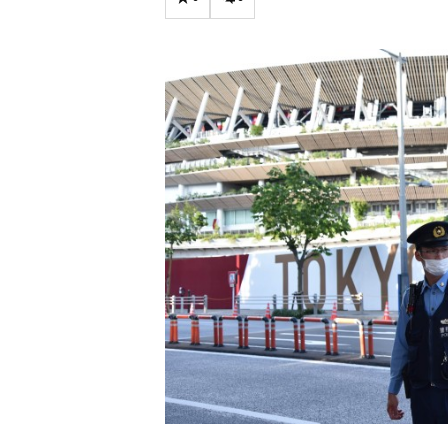
Carriere
Effectiviteit
Contentmarketing
Gedragsverand
Craft
Influencer mar
Customer Experience
Interne commu
Data & Insights
Martech