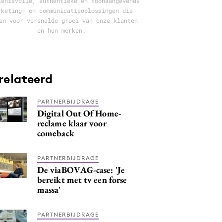
kenisvolle, authentieke en toonaangevende
rketing- en communicatieoplossingen die
en voor versnelde groei van onze klanten
en hun merken.
relateerd
PARTNERBIJDRAGE
Digital Out Of Home-
reclame klaar voor
comeback
PARTNERBIJDRAGE
De viaBOVAG-case: 'Je
bereikt met tv een forse
massa'
PARTNERBIJDRAGE