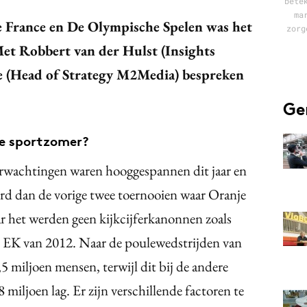
bete
ma
e France en De Olympische Spelen was het
zorg
et Robbert van der Hulst (Insights
 (Head of Strategy M2Media) bespreken
Ge
de sportzomer?
erwachtingen waren hooggespannen dit jaar en
ord dan de vorige twee toernooien waar Oranje
ar het werden geen kijkcijferkanonnen zoals
t EK van 2012. Naar de poulewedstrijden van
 miljoen mensen, terwijl dit bij de andere
 miljoen lag. Er zijn verschillende factoren te