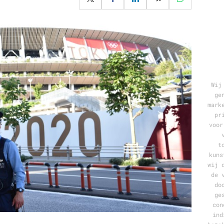
Programmatic
ering
Purpose Marketing
keting
Reputatie & crisis
nicatie
Wij
ge
mark
pr
voor
t
kuns
wij 
de 
do
ge
con
ind