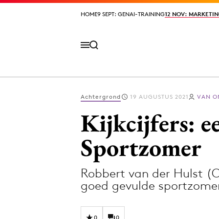
HOME
HOME
9 SEPT: GENAI-TRAINING
9 SEPT: GENAI-TRAINING
12 NOV: MARKETIN
12 NOV: MARKETIN
Achtergrond
19 AUGUSTUS 2021
VAN O
Volg het laatste nieuws via de Adformatie N
Kijkcijfers: 
Sportzomer
Topics
Robbert van der Hulst (
Artificial Intelligence
Design
goed gevulde sportzome
Bureaus
Digital transf
Campagnes
Diversiteit
0
0