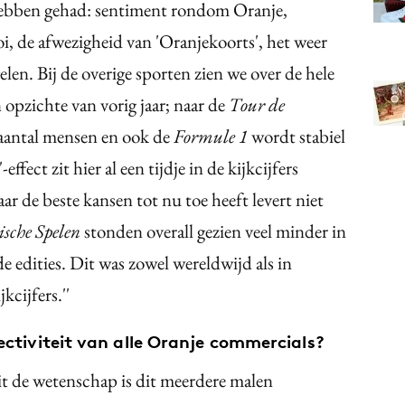
hebben gehad: sentiment rondom Oranje,
i, de afwezigheid van 'Oranjekoorts', het weer
len. Bij de overige sporten zien we over de hele
n opzichte van vorig jaar; naar de
Tour de
 aantal mensen en ook de
Formule 1
wordt stabiel
ect zit hier al een tijdje in de kijkcijfers
jaar de beste kansen tot nu toe heeft levert niet
sche Spelen
stonden overall gezien veel minder in
e edities. Dit was zowel wereldwijd als in
kcijfers.''
fectiviteit van alle Oranje commercials?
t de wetenschap is dit meerdere malen