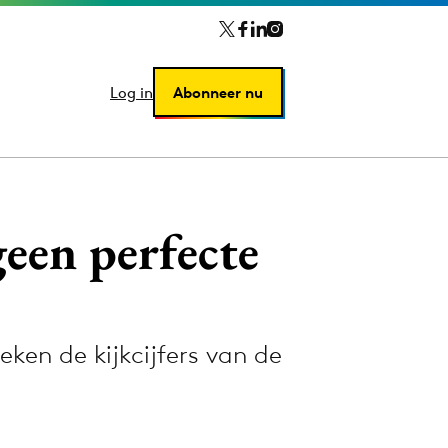
Log in
Log in
Abonneer nu
Abonneer nu
geen perfecte
en de kijkcijfers van de