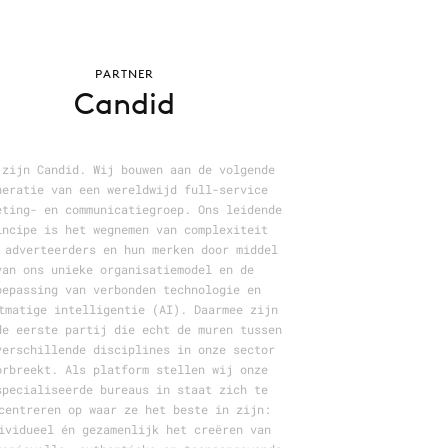
PARTNER
Candid
 zijn Candid. Wij bouwen aan de volgende
neratie van een wereldwijd full-service
eting- en communicatiegroep. Ons leidende
incipe is het wegnemen van complexiteit
 adverteerders en hun merken door middel
van ons unieke organisatiemodel en de
oepassing van verbonden technologie en
tmatige intelligentie (AI). Daarmee zijn
de eerste partij die echt de muren tussen
verschillende disciplines in onze sector
orbreekt. Als platform stellen wij onze
specialiseerde bureaus in staat zich te
centreren op waar ze het beste in zijn:
ividueel én gezamenlijk het creëren van