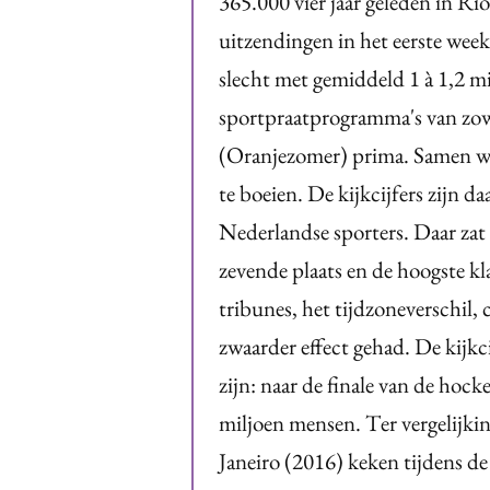
365.000 vier jaar geleden in Ri
uitzendingen in het eerste wee
slecht met gemiddeld 1 à 1,2 mi
sportpraatprogramma's van zo
(Oranjezomer) prima. Samen wi
te boeien. De kijkcijfers zijn da
Nederlandse sporters. Daar zat 
zevende plaats en de hoogste k
tribunes, het tijdzoneverschil, 
zwaarder effect gehad. De kijk
zijn: naar de finale van de hoc
miljoen mensen. Ter vergelijkin
Janeiro (2016) keken tijdens d