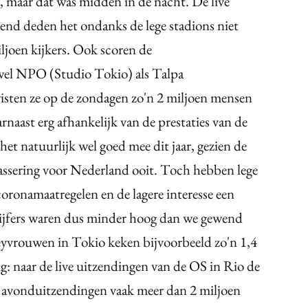
o, maar dat was midden in de nacht. De live
kend deden het ondanks de lege stadions niet
ljoen kijkers. Ook scoren de
wel NPO (Studio Tokio) als Talpa
sten ze op de zondagen zo'n 2 miljoen mensen
arnaast erg afhankelijk van de prestaties van de
het natuurlijk wel goed mee dit jaar, gezien de
lassering voor Nederland ooit. Toch hebben lege
coronamaatregelen en de lagere interesse een
cijfers waren dus minder hoog dan we gewend
keyvrouwen in Tokio keken bijvoorbeeld zo'n 1,4
g: naar de live uitzendingen van de OS in Rio de
e avonduitzendingen vaak meer dan 2 miljoen