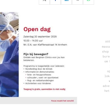
Programmatic
ering
Purpose Marketing
keting
Reputatie & crisis
nicatie
HY
mass
shop
bure
om 
o
lok
adve
het