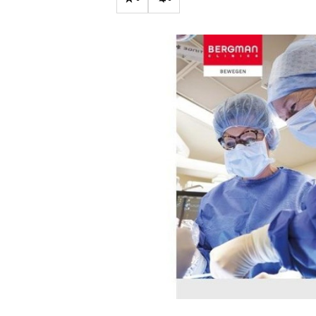
Carriere
Effectiviteit
Contentmarketing
Gedragsverand
Craft
Influencer mar
Customer Experience
Interne commu
Data & Insights
Martech