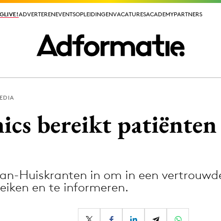
GLIVE!
GLIVE!
ADVERTEREN
ADVERTEREN
EVENTS
EVENTS
OPLEIDINGEN
OPLEIDINGEN
VACATURES
VACATURES
ACADEMY
ACADEMY
PARTNERS
PARTNERS
EDIA
ieuws app
cs bereikt patiënten
-aan-Huiskranten in om in een vertrouw
Media
reiken en te informeren.
ormation
Merkstrategie
PR