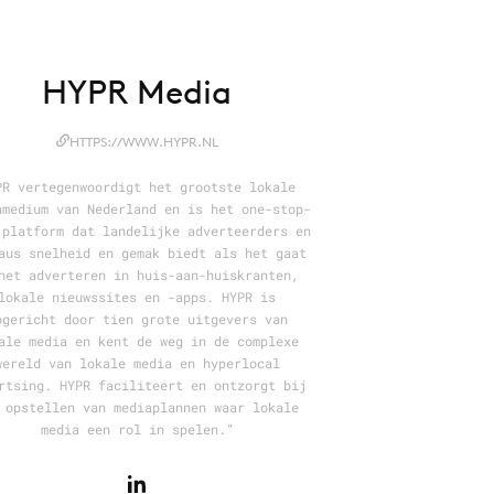
HYPR Media
HTTPS://WWW.HYPR.NL
PR vertegenwoordigt het grootste lokale
amedium van Nederland en is het one-stop-
 platform dat landelijke adverteerders en
aus snelheid en gemak biedt als het gaat
het adverteren in huis-aan-huiskranten,
lokale nieuwssites en -apps. HYPR is
pgericht door tien grote uitgevers van
ale media en kent de weg in de complexe
wereld van lokale media en hyperlocal
rtsing. HYPR faciliteert en ontzorgt bij
 opstellen van mediaplannen waar lokale
media een rol in spelen.”