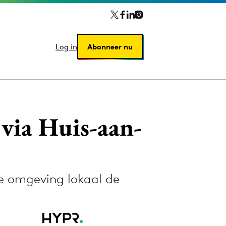
Log in
Log in
Abonneer nu
Abonneer nu
 via Huis-aan-
de omgeving lokaal de