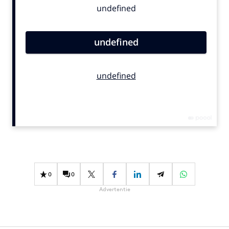
Bureaus
Campagnes
Carriere
Contentmarketing
Craft
Customer Experience
Data & Insights
Design
Digital transformation
Diversiteit
Effectiviteit
0
0
Gedragsverandering
Advertentie
Influencer marketing
Interne communicatie
Martech