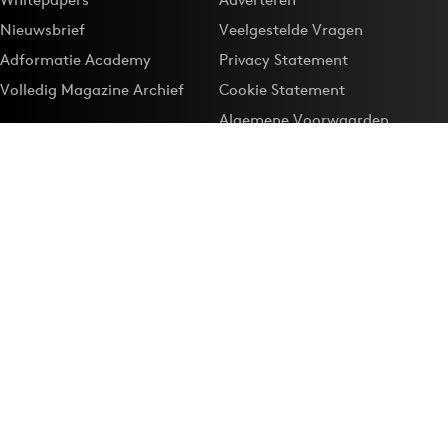
Nieuwsbrief
Veelgestelde Vragen
Adformatie Academy
Privacy Statement
Volledig Magazine Archief
Cookie Statement
Algemene Voorwaarden
Onze app
Maak Adformatie.nl je
Google-favoriet
Privacyinstellingen
Download de
Adformatie Nieuws App