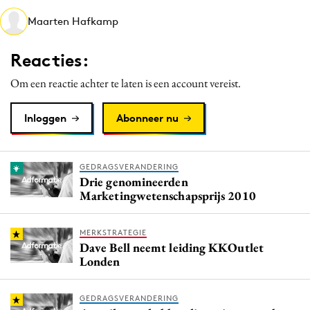
Media
Maarten Hafkamp
Merkstrategie
Reacties:
PR
Programmatic
Om een reactie achter te laten is een account vereist.
Purpose Marketing
Inloggen
Abonneer nu
Reputatie & crisis
GEDRAGSVERANDERING
Drie genomineerden
Marketingwetenschapsprijs 2010
MERKSTRATEGIE
Dave Bell neemt leiding KKOutlet
Londen
GEDRAGSVERANDERING