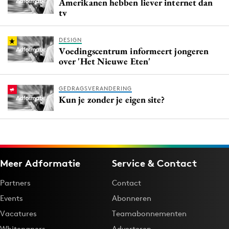
Amerikanen hebben liever internet dan
tv
DESIGN
Voedingscentrum informeert jongeren
over 'Het Nieuwe Eten'
GEDRAGSVERANDERING
Kun je zonder je eigen site?
Meer Adformatie
Service & Contact
Partners
Contact
Events
Abonneren
Vacatures
Teamabonnementen
Whitepapers
Adverteren