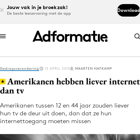
Jouw vak in je broekzak!
Download
De beste leeservaring met de app
Abonneer nu
Abonneer nu
Gedragsverandering
13 APRIL 2010
MAARTEN HAFKAMP
Log in
Amerikanen hebben liever internet
dan tv
Download de app
Volg het laatste nieuws via de Adformatie
Amerikanen tussen 12 en 44 jaar zouden liever
hun tv de deur uit doen, dan dat ze hun
Nieuws app
internettoegang moeten missen