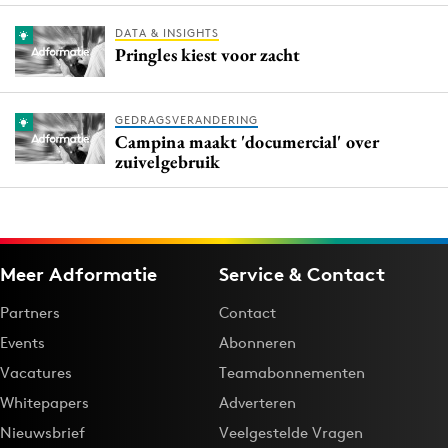
DATA & INSIGHTS
Pringles kiest voor zacht
GEDRAGSVERANDERING
Campina maakt 'documercial' over
zuivelgebruik
Meer Adformatie
Service & Contact
Partners
Contact
Events
Abonneren
Vacatures
Teamabonnementen
Whitepapers
Adverteren
Nieuwsbrief
Veelgestelde Vragen