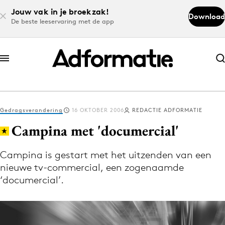
Jouw vak in je broekzak!
Download
De beste leeservaring met de app
Abonneer nu
Abonneer nu
Gedragsverandering
16 OKTOBER 2006
REDACTIE ADFORMATIE
Log in
Campina met 'documercial'
Campina is gestart met het uitzenden van een
Download de app
nieuwe tv-commercial, een zogenaamde
Volg het laatste nieuws via de Adformatie
‘documercial’.
Nieuws app