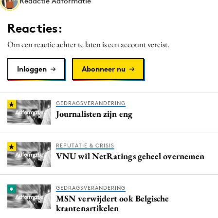
Redactie Adformatie
Media
Merkstrategie
Reacties:
PR
Om een reactie achter te laten is een account vereist.
Programmatic
Purpose Marketing
Inloggen
Abonneer nu
Reputatie & crisis
GEDRAGSVERANDERING
Journalisten zijn eng
REPUTATIE & CRISIS
VNU wil NetRatings geheel overnemen
GEDRAGSVERANDERING
MSN verwijdert ook Belgische
krantenartikelen