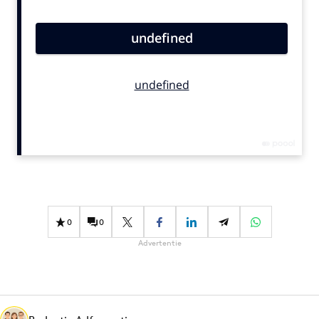
Bureaus
Campagnes
Carriere
Contentmarketing
Craft
Customer Experience
Data & Insights
Design
Digital transformation
Diversiteit
0
0
Effectiviteit
Advertentie
Gedragsverandering
Influencer marketing
Interne communicatie
Martech