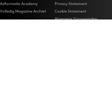
Adformatie Academy
Privacy Statement
Volledig Magazine Archief
Cookie Statement
Algemene Voorwaarden
Onze app
Maak Adformatie.nl je
Google-favoriet
Privacyinstellingen
Download de
Adformatie Nieuws App