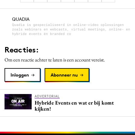
QUADIA
Quadia is gespecialiseerd in online-video oplossingen
zoals webinars en webcasts, virtual meetings, online- en
hybride events én branded co
Reacties:
Om een reactie achter te laten is een account vereist.
Inloggen
Abonneer nu
ADVERTORIAL
Hybride Events en wat er bij komt
kijken!