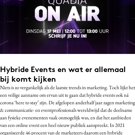
Bureaus
Campagnes
Carriere
Contentmarketing
Craft
Customer Experience
Data & Insights
Hybride Events en wat er allemaal
Design
bij komt kijken
Digital transformation
Niets is zo vergankelijk als de laatste trends in marketing. Toch lijkt het
Diversiteit
een veilige aanname om ervan uit te gaan dat hybride events ook ná
Effectiviteit
corona ‘here to stay’ zijn. De afgelopen anderhalf jaar zagen marketing
Gedragsverandering
& communicatie- en eventprofessionals wereldwijd dat de deelname
Influencer marketing
aan fysieke evenementen vaak onmogelijk was, en dat het aanbieden
Interne communicatie
van een online event een heel nieuw publiek aanspreekt. In 2021
organiseerde 46 procent van de marketeers daarom een hybride
Martech