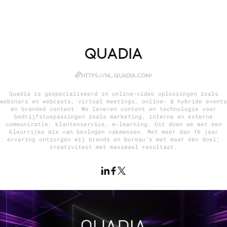
Menu
QUADIA
Home
9 sept: GenAI-training
HTTPS://NL.QUADIA.COM/
12 nov: MarketingLive!
Quadia is gespecialiseerd in online-video oplossingen zoals
webinars en webcasts, virtual meetings, online- & hybride events
Adverteren
én branded content. We leveren content en technologie voor
bedrijfstoepassingen zoals marketing, interne en externe
Events
communicatie, klantenservice, e-learning. Dit doen we met een
kleurrijke mix van bevlogen vakmensen. Met meer dan 16 jaar
Opleidingen
ervaring ontzorgen wij brands en bureau’s met maar één doel;
creativiteit met maximaal resultaat.
Vacatures
Academy
Partners
Topics
Artificial Intelligence