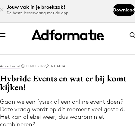
Jouw vak in je broekzak!
Download
De beste leeservaring met de app
Abonneer nu
Abonneer nu
Advertorial
11 MEI 2022
QUADIA
Log in
Hybride Events en wat er bij komt
kijken!
Download de app
Volg het laatste nieuws via de Adformatie
Gaan we een fysiek of een online event doen?
Deze vraag wordt op dit moment veel gesteld.
Nieuws app
Het kan allebei weer, dus waarom niet
combineren?