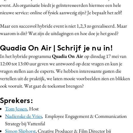
event. Als organisatie biedt je geïnteresseerden hiermee een hele
Media
nieuwe service: online of fysiek aanwezig zijn? Je bepaalt het zelf!
Merkstrategie
PR
Maar een succesvol hybride event is niet 1,2,3 zo gerealiseerd. Maar
waarom is dit? Wat zijn de uitdagingen en hoe doe je het goed?
Programmatic
Purpose Marketing
Quadia On Air | Schrijf je nu in!
Reputatie & crisis
In het hybride programma
Quadia On Air
op dinsdag 17 mei van
12:00 tot 13:00 uur geven we antwoord op deze vragen en kun je
vragen stellen aan de experts. We hebben interessante gasten die
vertellen uit de praktijk, we laten mooie voorbeelden zien en blikken
ook vooruit. Wat gaat de toekomst brengen?
Sprekers:
Tom Jessen
, Host
Nadienske de Vries
, Employee Engagement & Communication
Strategy bij Vattenfal
Simon Sliphorst
, Creative Producer & Film Director bij