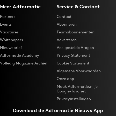
Meer Adformatie
Service & Contact
Partners
Contact
Events
Abonneren
Vacatures
Teamabonnementen
Whitepapers
Adverteren
Nieuwsbrief
Veelgestelde Vragen
Adformatie Academy
Privacy Statement
Volledig Magazine Archief
Cookie Statement
Algemene Voorwaarden
Onze app
Maak Adformatie.nl je
Google-favoriet
Privacyinstellingen
Download de
Adformatie Nieuws App