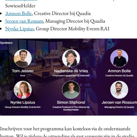
SowiesoHelder
Amnon Bolle
, Creative Director bij Quadia
Jeroen van Rossum
, Managing Director bij Quadia
Nynke Lipsius
, Group Director Mobility Events RAI
Inschrijven voor het programma kan kosteloos via de onderstaande
button. Wil je tijdens de uitzending als gast aanwezig zijn in de studio,