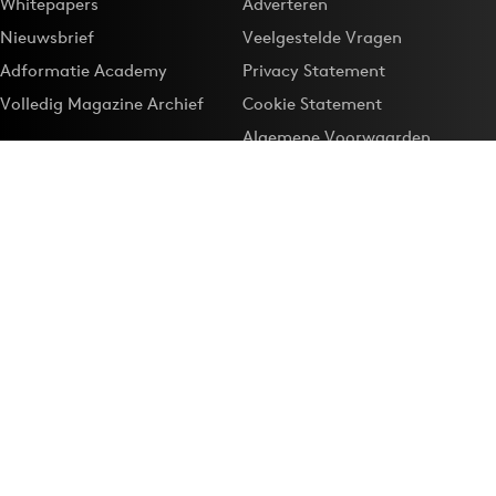
Whitepapers
Adverteren
Nieuwsbrief
Veelgestelde Vragen
Adformatie Academy
Privacy Statement
Volledig Magazine Archief
Cookie Statement
Algemene Voorwaarden
Onze app
Maak Adformatie.nl je
Google-favoriet
Privacyinstellingen
Download de
Adformatie Nieuws App