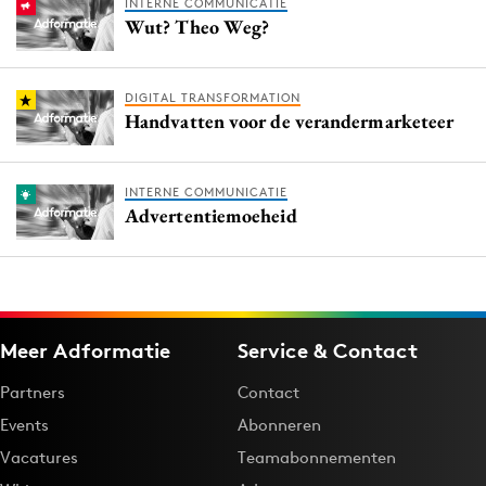
INTERNE COMMUNICATIE
Wut? Theo Weg?
DIGITAL TRANSFORMATION
Handvatten voor de verandermarketeer
INTERNE COMMUNICATIE
Advertentiemoeheid
Meer Adformatie
Service & Contact
Partners
Contact
Events
Abonneren
Vacatures
Teamabonnementen