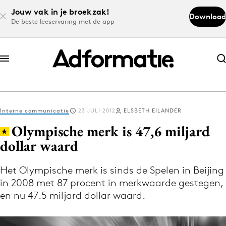
Jouw vak in je broekzak!
Download
De beste leeservaring met de app
Abonneer nu
Abonneer nu
Interne communicatie
23 JULI 2012
ELSBETH EILANDER
Log in
Olympische merk is 47,6 miljard
dollar waard
Download de app
Volg het laatste nieuws via de Adformatie
Het Olympische merk is sinds de Spelen in Beijing
in 2008 met 87 procent in merkwaarde gestegen,
Nieuws app
en nu 47.5 miljard dollar waard.