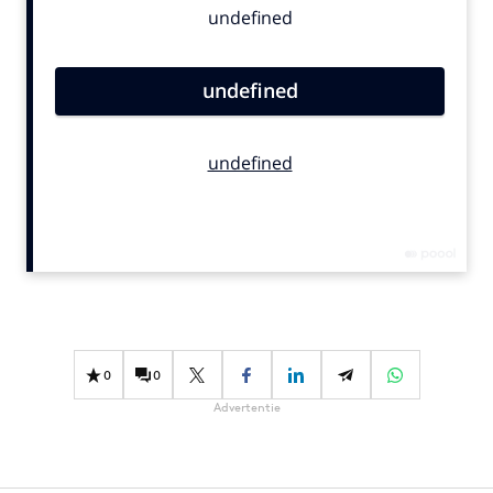
Bureaus
Campagnes
Carriere
Contentmarketing
Craft
Customer Experience
Data & Insights
Design
Digital transformation
Diversiteit
Effectiviteit
0
0
Gedragsverandering
Advertentie
Influencer marketing
Interne communicatie
Martech