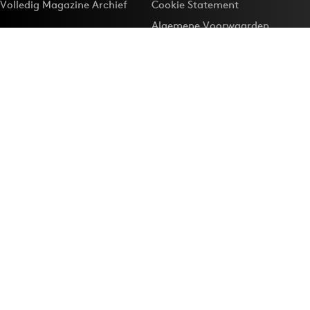
Volledig Magazine Archief
Cookie Statement
Algemene Voorwaarden
Onze app
Maak Adformatie.nl je
Google-favoriet
Privacyinstellingen
Download de
Adformatie Nieuws App