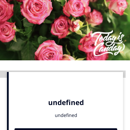
Menu
Home
9 sept: GenAI-training
12 nov: MarketingLive!
Adverteren
Events
Advertentie
Opleidingen
Vacatures
Academy
Partners
Topics
Artificial Intelligence