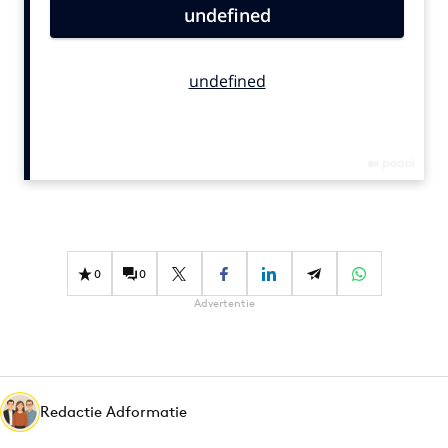
Bureaus
Campagnes
Carriere
Contentmarketing
Craft
Customer Experience
Data & Insights
Design
Digital transformation
0
0
Diversiteit
Advertentie
Effectiviteit
Gedragsverandering
Influencer marketing
Interne communicatie
Redactie Adformatie
Martech