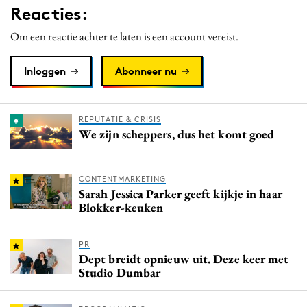
Reacties:
Media
Merkstrategie
Om een reactie achter te laten is een account vereist.
PR
Inloggen
Abonneer nu
Programmatic
Purpose Marketing
Reputatie & crisis
REPUTATIE & CRISIS
We zijn scheppers, dus het komt goed
CONTENTMARKETING
Sarah Jessica Parker geeft kijkje in haar
Blokker-keuken
PR
Dept breidt opnieuw uit. Deze keer met
Studio Dumbar