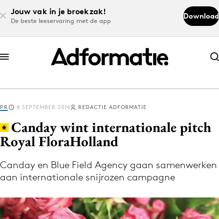
Jouw vak in je broekzak!
Download
De beste leeservaring met de app
Abonneer nu
Abonneer nu
PR
8 SEPTEMBER 2016
REDACTIE ADFORMATIE
Log in
Canday wint internationale pitch
Royal FloraHolland
Download de app
Volg het laatste nieuws via de Adformatie
Canday en Blue Field Agency gaan samenwerken
aan internationale snijrozen campagne
Nieuws app