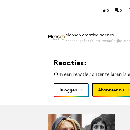
0
0
Mensch creative agency
Mensch gelooft in menselijke me
Reacties:
Om een reactie achter te laten is 
Inloggen
Abonneer nu