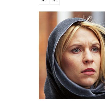
Carriere
Effectiviteit
Contentmarketing
Gedragsverand
Craft
Influencer mar
Customer Experience
Interne commu
Data & Insights
Martech