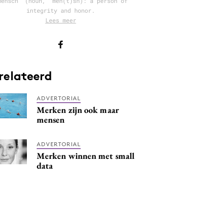
mensch’ (noun, ‘men(t)sh): a person of
integrity and honor.
Lees meer
relateerd
ADVERTORIAL
Merken zijn ook maar
mensen
ADVERTORIAL
Merken winnen met small
data