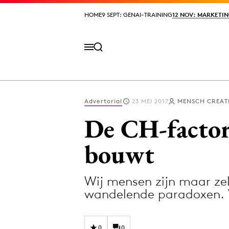
HOME
HOME
9 SEPT: GENAI-TRAINING
9 SEPT: GENAI-TRAINING
12 NOV: MARKETIN
12 NOV: MARKETIN
Advertorial
23 MEI 2017
MENSCH CREAT
Volg het laatste nieuws via de Adformatie N
De CH-factor
bouwt
Topics
Wij mensen zijn maar zel
Artificial Intelligence
Design
wandelende paradoxen. W
Bureaus
Digital transf
Campagnes
Diversiteit
0
0