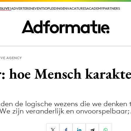
GLIVE!
GLIVE!
ADVERTEREN
ADVERTEREN
EVENTS
EVENTS
OPLEIDINGEN
OPLEIDINGEN
VACATURES
VACATURES
ACADEMY
ACADEMY
PARTNERS
PARTNERS
IVE AGENCY
ieuws app
: hoe Mensch karakt
den de logische wezens die we denken te
Media
e zijn veranderlijk en onvoorspelbaar
ormation
Merkstrategie
PR