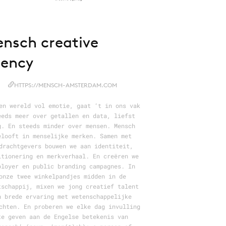
nsch creative
ency
HTTPS://MENSCH-AMSTERDAM.COM
en wereld vol emotie, gaat ‘t in ons vak
eeds meer over getallen en data, liefst
g. En steeds minder over mensen. Mensch
elooft in menselijke merken. Samen met
drachtgevers bouwen we aan identiteit,
itionering en merkverhaal. En creëren we
ployer en public branding campagnes. In
onze twee winkelpandjes midden in de
tschappij, mixen we jong creatief talent
n brede ervaring met wetenschappelijke
chten. En proberen we elke dag invulling
te geven aan de Engelse betekenis van