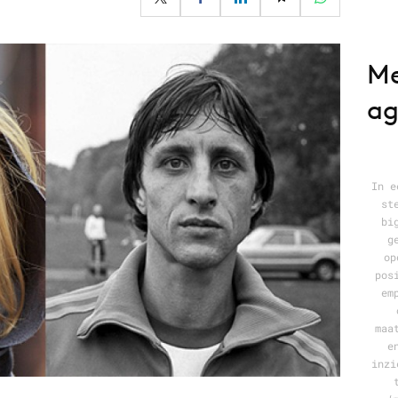
Programmatic
ering
Purpose Marketing
keting
Reputatie & crisis
Me
nicatie
ag
In e
st
bi
g
op
pos
em
maa
e
inzi