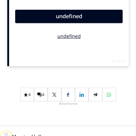
Bureaus
Campagnes
Carriere
Contentmarketing
Craft
Customer Experience
Data & Insights
Design
Digital transformation
Diversiteit
0
0
Effectiviteit
Advertentie
Gedragsverandering
Influencer marketing
Interne communicatie
Martech