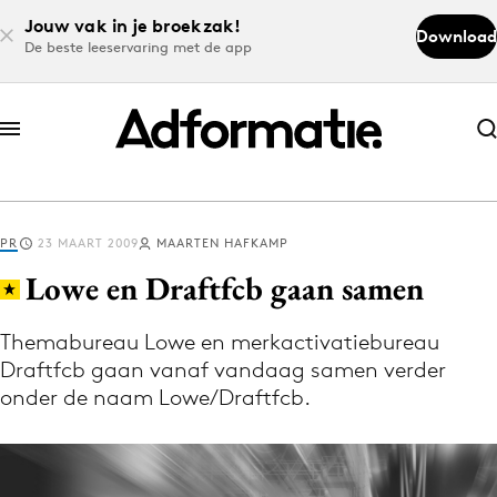
Jouw vak in je broekzak!
Download
De beste leeservaring met de app
Abonneer nu
Abonneer nu
PR
23 MAART 2009
MAARTEN HAFKAMP
Log in
Lowe en Draftfcb gaan samen
Themabureau Lowe en merkactivatiebureau
Download de app
Draftfcb gaan vanaf vandaag samen verder
Volg het laatste nieuws via de Adformatie
onder de naam Lowe/Draftfcb.
Nieuws app