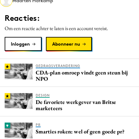
Maarten Hafkamp
Media
Merkstrategie
Reacties:
PR
Om een reactie achter te laten is een account vereist.
Programmatic
Purpose Marketing
Inloggen
Abonneer nu
Reputatie & crisis
GEDRAGSVERANDERING
CDA-plan omroep vindt geen steun bij
NPO
DESIGN
De favoriete werkgever van Britse
marketeers
PR
Smarties roken: wel of geen goede pr?