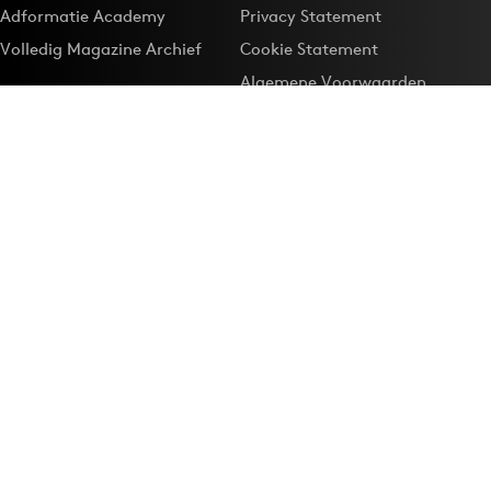
Adformatie Academy
Privacy Statement
Volledig Magazine Archief
Cookie Statement
Algemene Voorwaarden
Onze app
Maak Adformatie.nl je
Google-favoriet
Privacyinstellingen
Download de
Adformatie Nieuws App