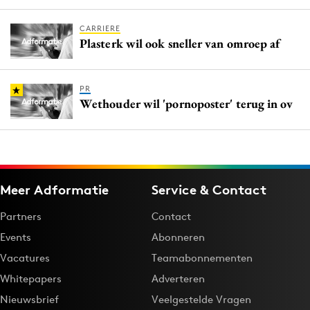
CARRIERE
Plasterk wil ook sneller van omroep af
PR
Wethouder wil 'pornoposter' terug in ov
Meer Adformatie
Service & Contact
Partners
Contact
Events
Abonneren
Vacatures
Teamabonnementen
Whitepapers
Adverteren
Nieuwsbrief
Veelgestelde Vragen