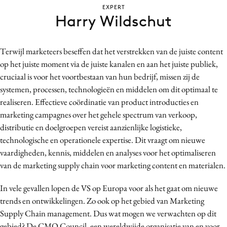
EXPERT
Bureaus
Harry Wildschut
Campagnes
Carriere
Terwijl marketeers beseffen dat het verstrekken van de juiste content
Contentmarketing
op het juiste moment via de juiste kanalen en aan het juiste publiek,
Craft
cruciaal is voor het voortbestaan van hun bedrijf, missen zij de
Customer Experience
systemen, processen, technologieën en middelen om dit optimaal te
Data & Insights
realiseren. Effectieve coördinatie van product introducties en
marketing campagnes over het gehele spectrum van verkoop,
Design
distributie en doelgroepen vereist aanzienlijke logistieke,
Digital transformation
technologische en operationele expertise. Dit vraagt om nieuwe
Diversiteit
vaardigheden, kennis, middelen en analyses voor het optimaliseren
Effectiviteit
van de marketing supply chain voor marketing content en materialen.
Gedragsverandering
In vele gevallen lopen de VS op Europa voor als het gaat om nieuwe
Influencer marketing
trends en ontwikkelingen. Zo ook op het gebied van Marketing
Interne communicatie
Supply Chain management. Dus wat mogen we verwachten op dit
Martech
gebied? De CMO Council, een wereldwijde organisatie van en voor