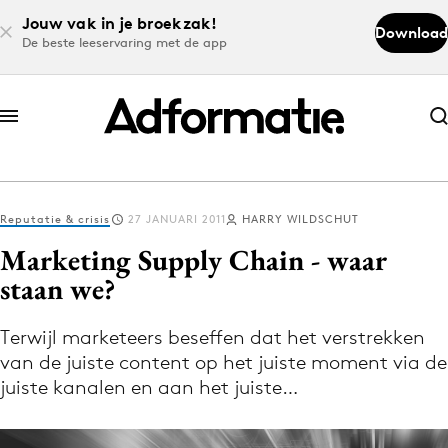
Jouw vak in je broekzak!
Download
De beste leeservaring met de app
Abonneer nu
Abonneer nu
Reputatie & crisis
27 JANUARI 2011
HARRY WILDSCHUT
Log in
Marketing Supply Chain - waar
staan we?
Download de app
Volg het laatste nieuws via de Adformatie
Terwijl marketeers beseffen dat het verstrekken
van de juiste content op het juiste moment via de
Nieuws app
juiste kanalen en aan het juiste…