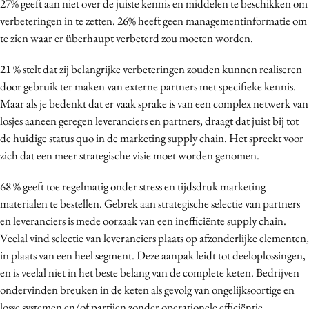
27% geeft aan niet over de juiste kennis en middelen te beschikken om
verbeteringen in te zetten. 26% heeft geen managementinformatie om
te zien waar er überhaupt verbeterd zou moeten worden.
21 % stelt dat zij belangrijke verbeteringen zouden kunnen realiseren
door gebruik ter maken van externe partners met specifieke kennis.
Maar als je bedenkt dat er vaak sprake is van een complex netwerk van
losjes aaneen geregen leveranciers en partners, draagt dat juist bij tot
de huidige status quo in de marketing supply chain. Het spreekt voor
zich dat een meer strategische visie moet worden genomen.
68 % geeft toe regelmatig onder stress en tijdsdruk marketing
materialen te bestellen. Gebrek aan strategische selectie van partners
en leveranciers is mede oorzaak van een inefficiënte supply chain.
Veelal vind selectie van leveranciers plaats op afzonderlijke elementen,
in plaats van een heel segment. Deze aanpak leidt tot deeloplossingen,
en is veelal niet in het beste belang van de complete keten. Bedrijven
ondervinden breuken in de keten als gevolg van ongelijksoortige en
losse systemen en/of partijen zonder operationele efficiëntie.