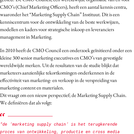
Media
CMO’s (Chief Marketing Officers), heeft een aantal kennis centra,
waaronder het “Marketing Supply Chain” Instituut. Dit is een
Merkstrategie
kenniscentrum voor de ontwikkeling van de beste werkwijzen,
PR
modellen en kaders voor strategische inkoop en leveranciers
Programmatic
management in Marketing.
Purpose Marketing
In 2010 heeft de CMO Council een onderzoek geïnitieerd onder een
Reputatie & crisis
kleine 300 senior marketing executives en CMO’s van gevestigde
wereldwijde merken. Uit de resultaten van de studie blijkt dat
marketeers aanzienlijke tekortkomingen onderkennen in de
effectiviteit van marketing- en verkoop in de verspreiding van
marketing content en materialen.
Dit vraagt om een nieuw perspectief; de Marketing Supply Chain.
We definiëren dat als volgt:
“de ‘marketing supply chain’ is het terugkerende
proces van ontwikkeling, productie en cross media