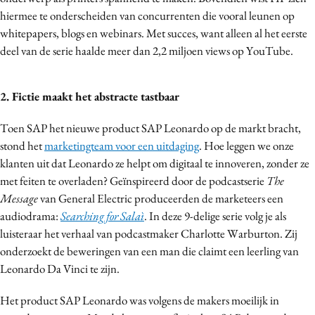
hiermee te onderscheiden van concurrenten die vooral leunen op
whitepapers, blogs en webinars. Met succes, want alleen al het eerste
deel van de serie haalde meer dan 2,2 miljoen views op YouTube.
2. Fictie maakt het abstracte tastbaar
Toen SAP het nieuwe product SAP Leonardo op de markt bracht,
stond het
marketingteam voor een uitdaging
. Hoe leggen we onze
klanten uit dat Leonardo ze helpt om digitaal te innoveren, zonder ze
met feiten te overladen? Geïnspireerd door de podcastserie
The
Message
van General Electric produceerden de marketeers een
audiodrama:
Searching for Salaì
. In deze 9-delige serie volg je als
luisteraar het verhaal van podcastmaker Charlotte Warburton. Zij
onderzoekt de beweringen van een man die claimt een leerling van
Leonardo Da Vinci te zijn.
Het product SAP Leonardo was volgens de makers moeilijk in