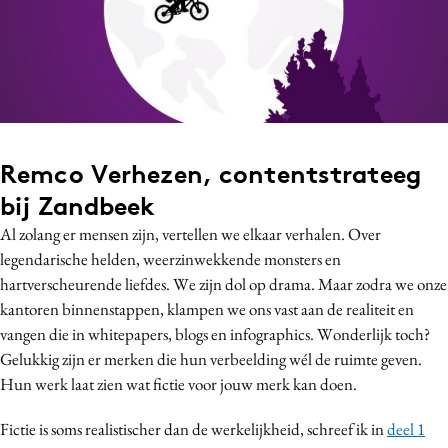
Bureaus
Campagnes
Carriere
Contentmarketing
Craft
Remco Verhezen, contentstrateeg
Customer Experience
Data & Insights
bij Zandbeek
Design
Al zolang er mensen zijn, vertellen we elkaar verhalen. Over
legendarische helden, weerzinwekkende monsters en
Digital transformation
hartverscheurende liefdes. We zijn dol op drama. Maar zodra we onze
Diversiteit
kantoren binnenstappen, klampen we ons vast aan de realiteit en
Effectiviteit
vangen die in whitepapers, blogs en infographics. Wonderlijk toch?
Gedragsverandering
Gelukkig zijn er merken die hun verbeelding wél de ruimte geven.
Influencer marketing
Hun werk laat zien wat fictie voor jouw merk kan doen.
Interne communicatie
Fictie is soms realistischer dan de werkelijkheid, schreef ik in
deel 1
Martech