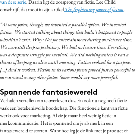
van deze serie
. Daarin ligt de oorsprong van fictie. Lee Child
Media
omschrijft dat mooi in zijn artikel
The frightening power of fiction
.
Merkstrategie
“At some point, though, we invented a parallel option. We invented
PR
fiction. We started talking about things that hadn’t happened to people
Programmatic
who didn’t exist. Why? Not for entertainment during our leisure time.
Purpose Marketing
We were still deep in prehistory. We had no leisure time. Everything
Reputatie & crisis
was a desperate struggle for survival. We did nothing unless it had a
chance of keeping us alive until morning. Fiction evolved for a purpose.
[…] And it worked. Fiction in its various forms proved just as powerful to
our survival as any other factor. Some would say more powerful.
Spannende fantasiewereld
Verhalen vertellen om te overleven dus. En ook nu nog heeft fictie
vaak een betekenisvolle boodschap. Die functionele kant van fictie
werkt ook voor marketing. Al zie je maar heel weinig fictie in
merkcommunicatie. Het is spannend om je als merk in een
fantasiewereld te storten. Want hoe leg je de link met je product of