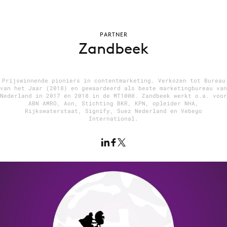
PARTNER
Menu
Zandbeek
Home
9 sept: GenAI-training
Prijswinnende pioniers in contentmarketing. Verkozen tot Bureau
van het Jaar (2018) en gewaardeerd als beste marketingbureau van
12 nov: MarketingLive!
Nederland in 2017 én 2018 in de MT1000. Zandbeek werkt o.a. voor
ABN AMRO, Aon, Stichting BKR, KPN, opleider NHA,
Adverteren
Rijkswaterstaat, Signify, Suez Nederland en Vebego
International.
Events
Opleidingen
Vacatures
Academy
Partners
Topics
Artificial Intelligence