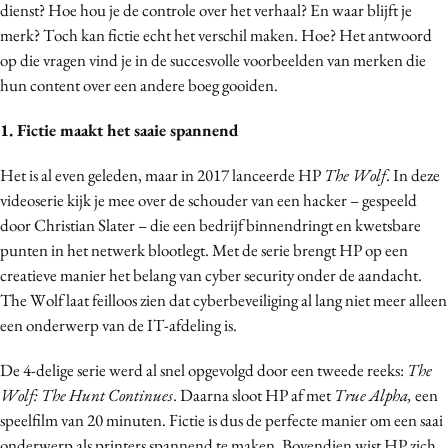
dienst? Hoe hou je de controle over het verhaal? En waar blijft je
merk? Toch kan fictie echt het verschil maken. Hoe? Het antwoord
op die vragen vind je in de succesvolle voorbeelden van merken die
hun content over een andere boeg gooiden.
1. Fictie maakt het saaie spannend
Het is al even geleden, maar in 2017 lanceerde HP
The Wolf
. In deze
videoserie kijk je mee over de schouder van een hacker – gespeeld
door Christian Slater – die een bedrijf binnendringt en kwetsbare
punten in het netwerk blootlegt. Met de serie brengt HP op een
creatieve manier het belang van cyber security onder de aandacht.
The Wolf laat feilloos zien dat cyberbeveiliging al lang niet meer alleen
een onderwerp van de IT-afdeling is.
De 4-delige serie werd al snel opgevolgd door een tweede reeks:
The
Wolf: The Hunt Continues
. Daarna sloot HP af met
True Alpha,
een
speelfilm van 20 minuten. Fictie is dus de perfecte manier om een saai
onderwerp als printers spannend te maken. Bovendien wist HP zich