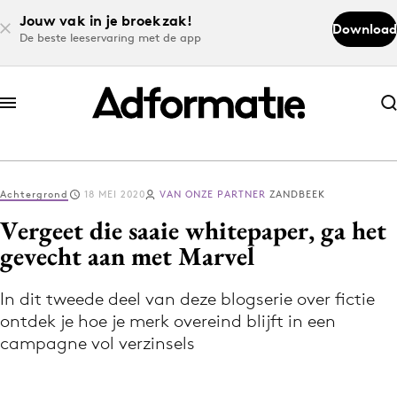
Jouw vak in je broekzak!
Download
De beste leeservaring met de app
Abonneer nu
Abonneer nu
Achtergrond
18 MEI 2020
VAN ONZE PARTNER
ZANDBEEK
Log in
Vergeet die saaie whitepaper, ga het
gevecht aan met Marvel
Download de app
Volg het laatste nieuws via de Adformatie
In dit tweede deel van deze blogserie over fictie
ontdek je hoe je merk overeind blijft in een
Nieuws app
campagne vol verzinsels