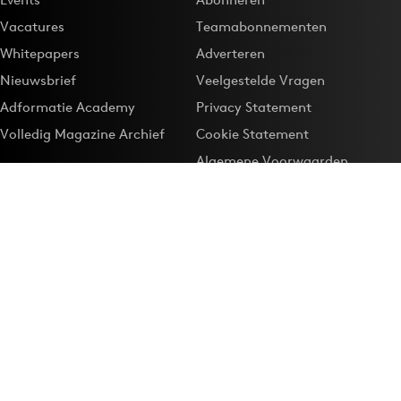
Vacatures
Teamabonnementen
Whitepapers
Adverteren
Nieuwsbrief
Veelgestelde Vragen
Adformatie Academy
Privacy Statement
Volledig Magazine Archief
Cookie Statement
Algemene Voorwaarden
Onze app
Maak Adformatie.nl je
Google-favoriet
Privacyinstellingen
Download de
Adformatie Nieuws App