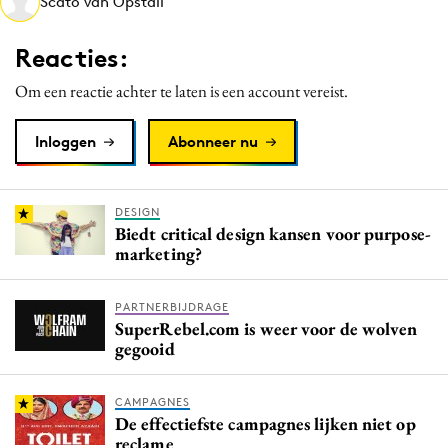
Scato van Opstall
Media
Reacties:
Merkstrategie
PR
Om een reactie achter te laten is een account vereist.
Programmatic
Inloggen
Abonneer nu
Purpose Marketing
Reputatie & crisis
DESIGN
Biedt critical design kansen voor purpose-
marketing?
PARTNERBIJDRAGE
SuperRebel.com is weer voor de wolven
gegooid
CAMPAGNES
De effectiefste campagnes lijken niet op
reclame