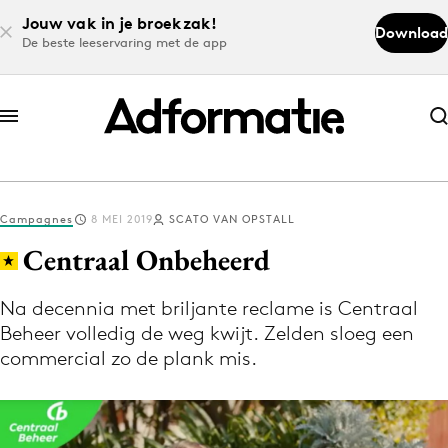
Jouw vak in je broekzak!
Download
De beste leeservaring met de app
Abonneer nu
Abonneer nu
Campagnes
8 MEI 2019
SCATO VAN OPSTALL
Log in
Centraal Onbeheerd
Na decennia met briljante reclame is Centraal
Download de app
Beheer volledig de weg kwijt. Zelden sloeg een
Volg het laatste nieuws via de Adformatie
commercial zo de plank mis.
Nieuws app