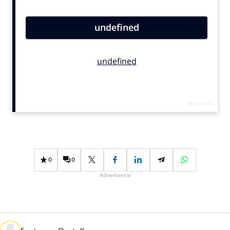
Bureaus
Campagnes
Carriere
Contentmarketing
Craft
Customer Experience
Data & Insights
Design
Digital transformation
Diversiteit
0
0
Effectiviteit
Advertentie
Gedragsverandering
Influencer marketing
Interne communicatie
Martech