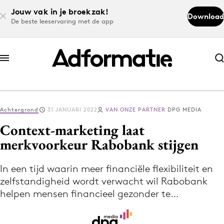
Jouw vak in je broekzak!
Download
De beste leeservaring met de app
Abonneer nu
Abonneer nu
Achtergrond
31 JANUARI 2022
VAN ONZE PARTNER
DPG MEDIA
Log in
Context-marketing laat
merkvoorkeur Rabobank stijgen
Download de app
Volg het laatste nieuws via de Adformatie
In een tijd waarin meer financiële flexibiliteit en
zelfstandigheid wordt verwacht wil Rabobank
Nieuws app
helpen mensen financieel gezonder te…