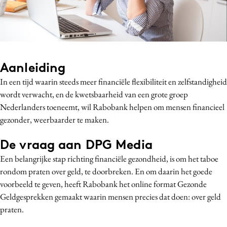
Bureaus
Campagnes
Carriere
Contentmarketing
Aanleiding
Craft
In een tijd waarin steeds meer financiële flexibiliteit en zelfstandigheid
Customer Experience
wordt verwacht, en de kwetsbaarheid van een grote groep
Data & Insights
Nederlanders toeneemt, wil Rabobank helpen om mensen financieel
Design
gezonder, weerbaarder te maken.
Digital transformation
De vraag aan DPG Media
Diversiteit
Een belangrijke stap richting financiële gezondheid, is om het taboe
Effectiviteit
rondom praten over geld, te doorbreken. En om daarin het goede
Gedragsverandering
voorbeeld te geven, heeft Rabobank het online format Gezonde
Influencer marketing
Geldgesprekken gemaakt waarin mensen precies dat doen: over geld
Interne communicatie
praten.
Martech