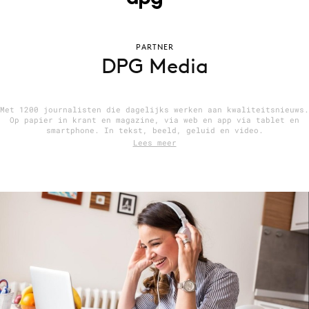
PARTNER
Menu
DPG Media
Home
9 sept: GenAI-training
Met 1200 journalisten die dagelijks werken aan kwaliteitsnieuws.
Op papier in krant en magazine, via web en app via tablet en
12 nov: MarketingLive!
smartphone. In tekst, beeld, geluid en video.
Lees meer
Adverteren
Events
Opleidingen
Vacatures
Academy
Partners
Topics
Artificial Intelligence