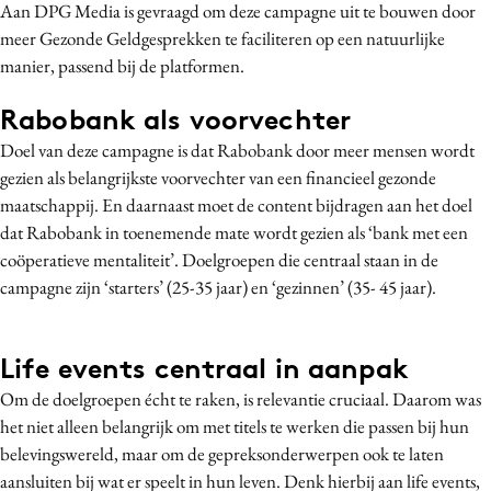
Aan DPG Media is gevraagd om deze campagne uit te bouwen door
Media
meer Gezonde Geldgesprekken te faciliteren op een natuurlijke
Merkstrategie
manier, passend bij de platformen.
PR
Rabobank als voorvechter
Programmatic
Doel van deze campagne is dat Rabobank door meer mensen wordt
Purpose Marketing
gezien als belangrijkste voorvechter van een financieel gezonde
Reputatie & crisis
maatschappij. En daarnaast moet de content bijdragen aan het doel
dat Rabobank in toenemende mate wordt gezien als ‘bank met een
coöperatieve mentaliteit’. Doelgroepen die centraal staan in de
campagne zijn ‘starters’ (25-35 jaar) en ‘gezinnen’ (35- 45 jaar).
Life events centraal in aanpak
Om de doelgroepen écht te raken, is relevantie cruciaal. Daarom was
het niet alleen belangrijk om met titels te werken die passen bij hun
belevingswereld, maar om de gepreksonderwerpen ook te laten
aansluiten bij wat er speelt in hun leven. Denk hierbij aan life events,