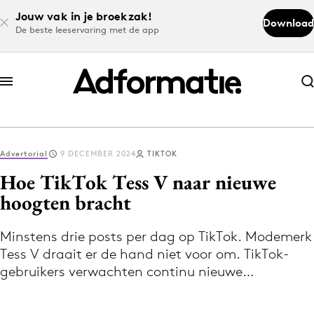
Jouw vak in je broekzak!
Download
De beste leeservaring met de app
Abonneer nu
Abonneer nu
Advertorial
9 DECEMBER 2024
TIKTOK
Log in
Hoe TikTok Tess V naar nieuwe
hoogten bracht
Download de app
Volg het laatste nieuws via de Adformatie
Minstens drie posts per dag op TikTok. Modemerk
Tess V draait er de hand niet voor om. TikTok-
Nieuws app
gebruikers verwachten continu nieuwe…