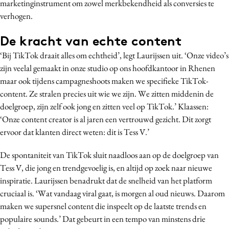
marketinginstrument om zowel merkbekendheid als conversies te
Media
verhogen.
Merkstrategie
De kracht van echte content
PR
‘Bij TikTok draait alles om echtheid’, legt Laurijssen uit. ‘Onze video’s
Programmatic
zijn veelal gemaakt in onze studio op ons hoofdkantoor in Rhenen
Purpose Marketing
maar ook tijdens campagneshoots maken we specifieke TikTok-
Reputatie & crisis
content. Ze stralen precies uit wie we zijn. We zitten middenin de
doelgroep, zijn zelf ook jong en zitten veel op TikTok.’ Klaassen:
‘Onze content creator is al jaren een vertrouwd gezicht. Dit zorgt
ervoor dat klanten direct weten: dit is Tess V.’
De spontaniteit van TikTok sluit naadloos aan op de doelgroep van
Tess V, die jong en trendgevoelig is, en altijd op zoek naar nieuwe
inspiratie. Laurijssen benadrukt dat de snelheid van het platform
cruciaal is. ‘Wat vandaag viral gaat, is morgen al oud nieuws. Daarom
maken we supersnel content die inspeelt op de laatste trends en
populaire sounds.’ Dat gebeurt in een tempo van minstens drie