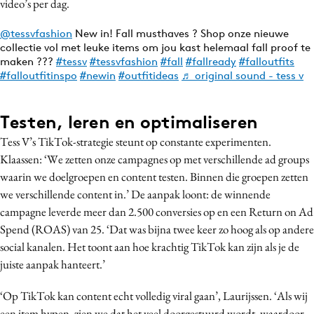
video’s per dag.
@tessvfashion
New in! Fall musthaves ? Shop onze nieuwe
collectie vol met leuke items om jou kast helemaal fall proof te
maken ???
#tessv
#tessvfashion
#fall
#fallready
#falloutfits
#falloutfitinspo
#newin
#outfitideas
♬ original sound - tess v
Testen, leren en optimaliseren
Tess V’s TikTok-strategie steunt op constante experimenten.
Klaassen: ‘We zetten onze campagnes op met verschillende ad groups
waarin we doelgroepen en content testen. Binnen die groepen zetten
we verschillende content in.’ De aanpak loont: de winnende
campagne leverde meer dan 2.500 conversies op en een Return on Ad
Spend (ROAS) van 25. ‘Dat was bijna twee keer zo hoog als op andere
social kanalen. Het toont aan hoe krachtig TikTok kan zijn als je de
juiste aanpak hanteert.’
‘Op TikTok kan content echt volledig viral gaan’, Laurijssen. ‘Als wij
een item hypen, zien we dat het veel doorgestuurd wordt, waardoor