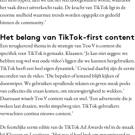
het vaak direct uitverkocht raakt. De kracht van TikTok ligt in de
enorme snelheid waarmee trends worden opgepikt en gedeeld
binnen de community.’
Het belang van TikTok-first content
Een terugkerend thema in de strategie van Tess V is content die
specifiek voor TikTok is gemaakt. Klaassen: ‘Je kan niet zeggen: we
hebben nog wel wat oude video’s liggen die we kunnen hergebruiken.
TikTok heeft een heel eigen dynamiek.’ Cruciaal daarbij zijn de eerste
seconden van de video. ‘Die bepalen of iemand blijft kijken of
doorswipet. We gebruiken opvallende teksten en geven sneak peeks
van collecties die eraan komen, om nieuwsgierigheid te wekken.’
Daarnaast wisselt Tess V content vaak en snel. ‘Een advertentie die je
weken laat draaien, werkt simpelweg niet. TikTok-gebruikers
verwachten continu nieuwe content.’
De feestelijke eerste editie van de TikTok Ad Awards viel in de smaak
bij Klaassen en Laurijssen. ‘Het was al heel leuk om genomineerd te