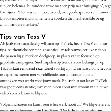
zijn, en helemaal bijzonder dat we met een prijs naar huis gingen’, zegt
Laurijssen. ‘Het was een mooie avond, met goede sprekers en humor.
En ook inspirerend om mensen te spreken die met hetzelfde bezig
zijn, in andere markten.’
Tips van Tess V
Als je als merk aan de slag wil gaan op TikTok, heeft Tess V een paar
tips. Authentieke content is essentieel: maak rauwe, eerlijke video's
die passen bij je merk en doelgroep, in plaats van te focussen op
gepolijste campagnes. Snel inspelen op trends is ook belangrijk; op
TikTok kan een trend razendsnel voorbij zijn. Daarnaast loont het om
te experimenteren met verschillende soorten content om te
ontdekken wat werkt voor jouw merk. En last but not least: TikTok
vraagt om consistentie; investeer in een constante stroom van nieuwe
video’s om relevant te blijven.
Volgens Klaassen en Laurijssen is het werk nooit af. ‘We blijven leren,
testen en verbeteren’, zegt Laurijssen. ‘Dat is de enige manier om