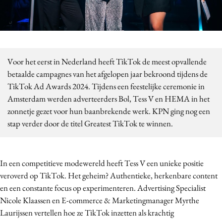
Bureaus
Campagnes
Carriere
Contentmarketing
Voor het eerst in Nederland heeft TikTok de meest opvallende
Craft
betaalde campagnes van het afgelopen jaar bekroond tijdens de
Customer Experience
TikTok Ad Awards 2024. Tijdens een feestelijke ceremonie in
Amsterdam werden adverteerders Bol, Tess V en HEMA in het
Data & Insights
zonnetje gezet voor hun baanbrekende werk. KPN ging nog een
Design
stap verder door de titel Greatest TikTok te winnen.
Digital transformation
Diversiteit
Effectiviteit
In een competitieve modewereld heeft Tess V een unieke positie
Gedragsverandering
veroverd op TikTok. Het geheim? Authentieke, herkenbare content
en een constante focus op experimenteren. Advertising Specialist
Influencer marketing
Nicole Klaassen en E-commerce & Marketingmanager Myrthe
Interne communicatie
Laurijssen vertellen hoe ze TikTok inzetten als krachtig
Martech