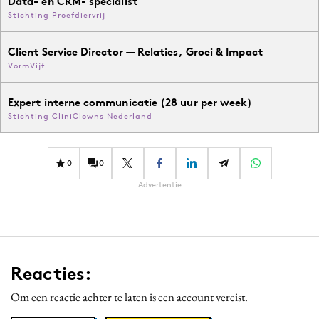
Data- en CRM- specialist
Stichting Proefdiervrij
Client Service Director — Relaties, Groei & Impact
VormVijf
Expert interne communicatie (28 uur per week)
Stichting CliniClowns Nederland
0
0
Advertentie
Reacties:
Om een reactie achter te laten is een account vereist.