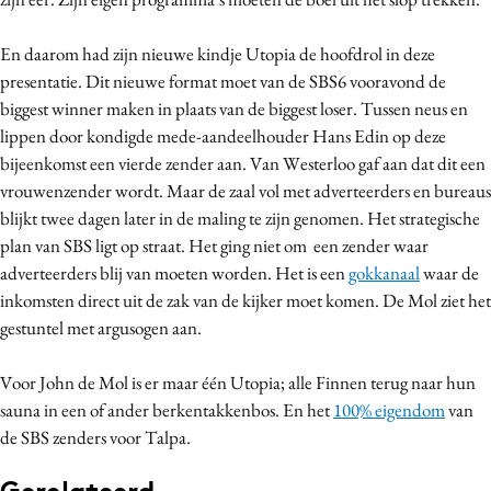
Media
En daarom had zijn nieuwe kindje Utopia de hoofdrol in deze
Merkstrategie
presentatie. Dit nieuwe format moet van de SBS6 vooravond de
PR
biggest winner maken in plaats van de biggest loser. Tussen neus en
Programmatic
lippen door kondigde mede-aandeelhouder Hans Edin op deze
Purpose Marketing
bijeenkomst een vierde zender aan. Van Westerloo gaf aan dat dit een
Reputatie & crisis
vrouwenzender wordt. Maar de zaal vol met adverteerders en bureaus
blijkt twee dagen later in de maling te zijn genomen. Het strategische
plan van SBS ligt op straat. Het ging niet om een zender waar
adverteerders blij van moeten worden. Het is een
gokkanaal
waar de
inkomsten direct uit de zak van de kijker moet komen. De Mol ziet het
gestuntel met argusogen aan.
Voor John de Mol is er maar één Utopia; alle Finnen terug naar hun
sauna in een of ander berkentakkenbos. En het
100% eigendom
van
de SBS zenders voor Talpa.
Gerelateerd