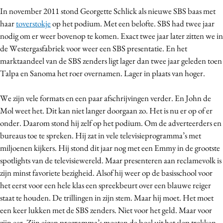
Bureaus
In november 2011 stond Georgette Schlick als nieuwe SBS baas met
haar
toverstokje
op het podium. Met een belofte. SBS had twee jaar
Campagnes
nodig om er weer bovenop te komen. Exact twee jaar later zitten we in
Carriere
de Westergasfabriek voor weer een SBS presentatie. En het
Contentmarketing
marktaandeel van de SBS zenders ligt lager dan twee jaar geleden toen
Craft
Talpa en Sanoma het roer overnamen. Lager in plaats van hoger.
Customer Experience
We zijn vele formats en een paar afschrijvingen verder. En John de
Data & Insights
Mol weet het. Dit kan niet langer doorgaan zo. Het is nu er op of er
Design
onder. Daarom stond hij zelf op het podium. Om de adverteerders en
Digital transformation
bureaus toe te spreken. Hij zat in vele televisieprogramma’s met
Diversiteit
miljoenen kijkers. Hij stond dit jaar nog met een Emmy in de grootste
Effectiviteit
spotlights van de televisiewereld. Maar presenteren aan reclamevolk is
zijn minst favoriete bezigheid. Alsof hij weer op de basisschool voor
Gedragsverandering
het eerst voor een hele klas een spreekbeurt over een blauwe reiger
Influencer marketing
staat te houden. De trillingen in zijn stem. Maar hij moet. Het moet
Interne communicatie
een keer lukken met de SBS zenders. Niet voor het geld. Maar voor
Martech
zijn eer. Zijn eigen programma’s moeten de boel uit het slop trekken.