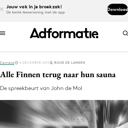
Jouw vak in je broekzak!
Download
De beste leeservaring met de app
Abonneer nu
Abonneer nu
Carriere
4 DECEMBER 2013
RUUD DE LANGEN
Log in
Alle Finnen terug naar hun sauna
De spreekbeurt van John de Mol
Download de app
Volg het laatste nieuws via de Adformatie
Nieuws app