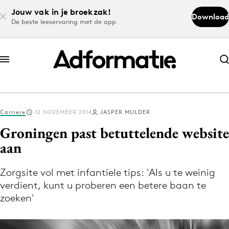
Jouw vak in je broekzak!
Download
De beste leeservaring met de app
Abonneer nu
Abonneer nu
Carriere
12 NOVEMBER 2014
JASPER MULDER
Log in
Groningen past betuttelende website
aan
Download de app
Volg het laatste nieuws via de Adformatie
Zorgsite vol met infantiele tips: 'Als u te weinig
verdient, kunt u proberen een betere baan te
Nieuws app
zoeken'