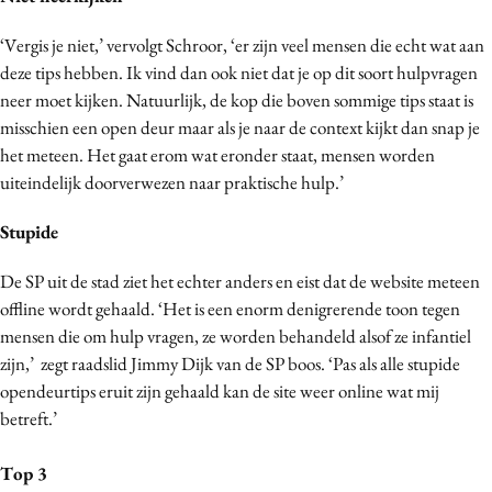
Media
‘Vergis je niet,’ vervolgt Schroor, ‘er zijn veel mensen die echt wat aan
Merkstrategie
deze tips hebben. Ik vind dan ook niet dat je op dit soort hulpvragen
PR
neer moet kijken. Natuurlijk, de kop die boven sommige tips staat is
Programmatic
misschien een open deur maar als je naar de context kijkt dan snap je
het meteen. Het gaat erom wat eronder staat, mensen worden
Purpose Marketing
uiteindelijk doorverwezen naar praktische hulp.’
Reputatie & crisis
Stupide
De SP uit de stad ziet het echter anders en eist dat de website meteen
offline wordt gehaald. ‘Het is een enorm denigrerende toon tegen
mensen die om hulp vragen, ze worden behandeld alsof ze infantiel
zijn,’ zegt raadslid Jimmy Dijk van de SP boos. ‘Pas als alle stupide
opendeurtips eruit zijn gehaald kan de site weer online wat mij
betreft.’
Top 3