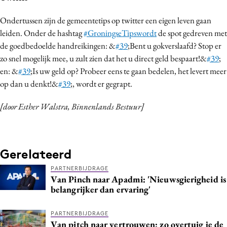
Ondertussen zijn de gemeentetips op twitter een eigen leven gaan
leiden. Onder de hashtag
#GroningseTipswordt
de spot gedreven met
de goedbedoelde handreikingen: &
#39
;Bent u gokverslaafd? Stop er
zo snel mogelijk mee, u zult zien dat het u direct geld bespaart!&
#39
;
en: &
#39
;Is uw geld op? Probeer eens te gaan bedelen, het levert meer
op dan u denkt!&
#39
;, wordt er gegrapt.
[door Esther Walstra, Binnenlands Bestuur]
Gerelateerd
PARTNERBIJDRAGE
Van Pinch naar Apadmi: 'Nieuwsgierigheid is
belangrijker dan ervaring'
PARTNERBIJDRAGE
Van pitch naar vertrouwen: zo overtuig je de