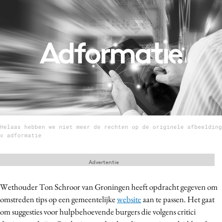
Menu
Home
9 sept: GenAI-training
12 nov: MarketingLive!
Adverteren
Events
Helaas hebben we niet meer de rechten op de originele afbeelding
Opleidingen
© adformatie
Vacatures
Academy
Advertentie
Partners
Wethouder Ton Schroor van Groningen heeft opdracht gegeven om
Topics
omstreden tips op een gemeentelijke
website
aan te passen. Het gaat
om suggesties voor hulpbehoevende burgers die volgens critici
Artificial Intelligence