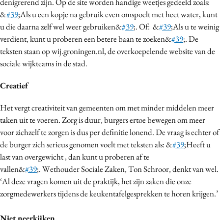
denigrerend zijn. Op de site worden handige weetjes gedeeld zoals:
Bureaus
&
#39
;Als u een kopje na gebruik even omspoelt met heet water, kunt
Campagnes
u die daarna zelf wel weer gebruiken&
#39
;. Of: &
#39
;Als u te weinig
verdient, kunt u proberen een betere baan te zoeken&
#39
;. De
Carriere
teksten staan op wij.groningen.nl, de overkoepelende website van de
Contentmarketing
sociale wijkteams in de stad.
Craft
Customer Experience
Creatief
Data & Insights
Het vergt creativiteit van gemeenten om met minder middelen meer
Design
taken uit te voeren. Zorg is duur, burgers ertoe bewegen om meer
Digital transformation
voor zichzelf te zorgen is dus per definitie lonend. De vraag is echter of
Diversiteit
de burger zich serieus genomen voelt met teksten als: &
#39
;Heeft u
last van overgewicht , dan kunt u proberen af te
Effectiviteit
vallen&
#39
;. Wethouder Sociale Zaken, Ton Schroor, denkt van wel.
Gedragsverandering
‘Al deze vragen komen uit de praktijk, het zijn zaken die onze
Influencer marketing
zorgmedewerkers tijdens de keukentafelgesprekken te horen krijgen.’
Interne communicatie
Martech
Niet neerkijken