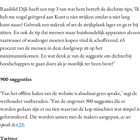
Raadslid Dijk heeft een top 3 van wat hem betreft de slechtste tips. ‘Ik
heb me nogal geërgerd aan Kunt u niet strijken omdat u niet lang
kunt staan? Gebruik een stakruk of zet de strijkplank lager en ga er bij
zitten. En ook de tip dat mensen maar huishoudelijk apparaten als een
vaatwasser of wasdroger moeten kopen vind ik schofferend. 65
procent van de mensen in deze doelgroep zit op het
minimuminkomen. En wat denk je van de suggestie om dichterbij
boodschappen te gaan doen als je moeilijk ter been bent?’
900 suggesties
‘Van het offline halen van de website is absoluut geen sprake,’ zegt de
wethouder vastberaden. ‘Van de ongeveer 900 suggesties die er
worden gedaan zijn er nu tien waarvan de kop misschien wat simpel is
geformuleerd. Die worden samen met de makers aangepast,
as we
speak
.&
#39
;
Twitter