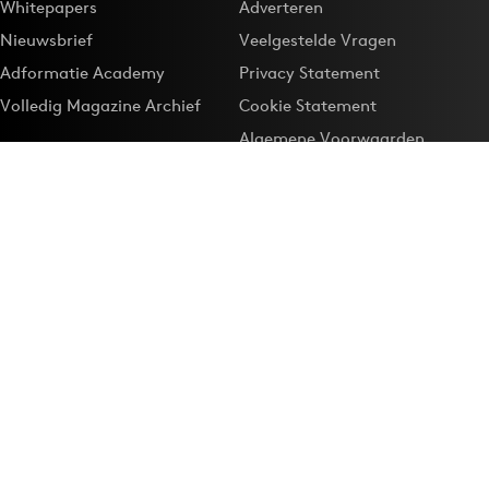
Whitepapers
Adverteren
Nieuwsbrief
Veelgestelde Vragen
Adformatie Academy
Privacy Statement
Volledig Magazine Archief
Cookie Statement
Algemene Voorwaarden
Onze app
Maak Adformatie.nl je
Google-favoriet
Privacyinstellingen
Download de
Adformatie Nieuws App