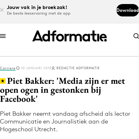
Jouw vak in je broekzak!
Download
De beste leeservaring met de app
Abonneer nu
Abonneer nu
Carriere
10 JANUARI 2018
REDACTIE ADFORMATIE
Log in
Piet Bakker: 'Media zijn er met
open ogen in gestonken bij
Facebook'
Download de app
Volg het laatste nieuws via de Adformatie
Piet Bakker neemt vandaag afscheid als lector
Nieuws app
Communicatie en Journalistiek aan de
Hogeschool Utrecht.