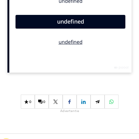
Bureaus
Campagnes
Carriere
Contentmarketing
Craft
Customer Experience
Data & Insights
Design
Digital transformation
Diversiteit
Effectiviteit
0
0
Gedragsverandering
Advertentie
Influencer marketing
Interne communicatie
Martech