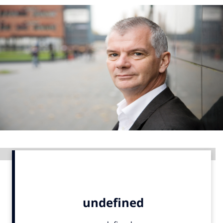
Menu
Home
9 sept: GenAI-training
12 nov: MarketingLive!
Adverteren
Events
Opleidingen
Vacatures
Advertentie
Academy
Partners
Topics
Artificial Intelligence