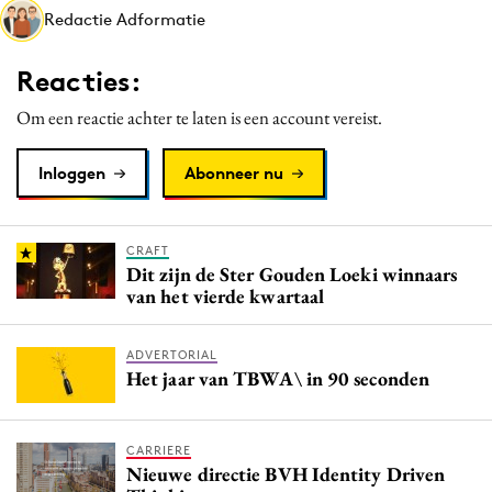
Redactie Adformatie
Media
Merkstrategie
Reacties:
PR
Om een reactie achter te laten is een account vereist.
Programmatic
Purpose Marketing
Inloggen
Abonneer nu
Reputatie & crisis
CRAFT
Dit zijn de Ster Gouden Loeki winnaars
van het vierde kwartaal
ADVERTORIAL
Het jaar van TBWA\ in 90 seconden
CARRIERE
Nieuwe directie BVH Identity Driven