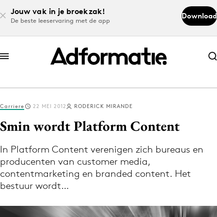
Jouw vak in je broekzak!
Download
De beste leeservaring met de app
Abonneer nu
Abonneer nu
Carriere
22 MEI 2012
RODERICK MIRANDE
Log in
Smin wordt Platform Content
In Platform Content verenigen zich bureaus en
Download de app
producenten van customer media,
Volg het laatste nieuws via de Adformatie
contentmarketing en branded content. Het
Nieuws app
bestuur wordt…