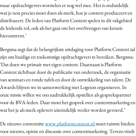
maar opdrachtgevers worstelen er nog wel mee. Het is onduidelijk
Media
wat je nou precies moet doen als merk, hoe je content produceert en
Merkstrategie
distribueert. De leden van Platform Content spelen in dit vakgebied
PR
de leidende rol, ook als het gaat om het overbrengen van kennis
Programmatic
hieromtrent.’
Purpose Marketing
Bergsma zegt dat de belangrijkste uitdaging voor Platform Content zal
Reputatie & crisis
zijn om huidige en toekomstige opdrachtgevers te bereiken. Bergsma:
'Dat doen we primair met eigen content. Daarnaast is Platform
Content zichtbaar door de publicatie van onderzoek, de organisatie
van seminars en ronde tafels en door de ontwikkeling van talent. De
Awards blijven we in samenwerking met Logeion organiseren. In
onze missie willen we ons nadrukkelijk opstellen als gesprekspartner
voor de BVA-leden. Daar moet het gesprek over contentmarketing en
wat het je als merk oplevert uiteindelijk verder worden gevoerd.’
De nieuwe contentsite
www.platformcontent.nl
moet ruimte bieden
voor nieuws, opinie en discussie over contentmarketing. Tevens vindt