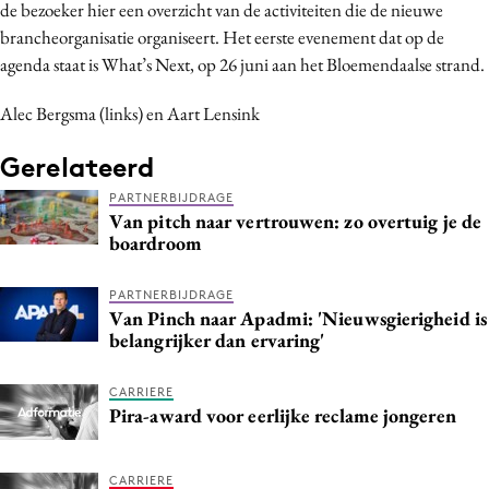
de bezoeker hier een overzicht van de activiteiten die de nieuwe
brancheorganisatie organiseert. Het eerste evenement dat op de
agenda staat is What’s Next, op 26 juni aan het Bloemendaalse strand.
Alec Bergsma (links) en Aart Lensink
Gerelateerd
PARTNERBIJDRAGE
Van pitch naar vertrouwen: zo overtuig je de
boardroom
PARTNERBIJDRAGE
Van Pinch naar Apadmi: 'Nieuwsgierigheid is
belangrijker dan ervaring'
CARRIERE
Pira-award voor eerlijke reclame jongeren
CARRIERE