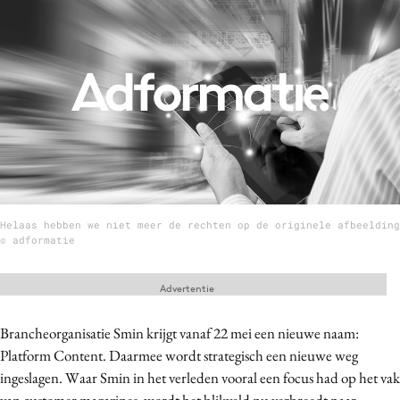
Menu
Home
9 sept: GenAI-training
12 nov: MarketingLive!
Adverteren
Events
Helaas hebben we niet meer de rechten op de originele afbeelding
Opleidingen
© adformatie
Vacatures
Advertentie
Academy
Partners
Brancheorganisatie Smin krijgt vanaf 22 mei een nieuwe naam:
Topics
Platform Content. Daarmee wordt strategisch een nieuwe weg
ingeslagen. Waar Smin in het verleden vooral een focus had op het vak
Artificial Intelligence
van customer magazines, wordt het blikveld nu verbreedt naar