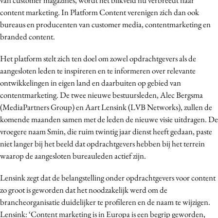
Bureaus
content marketing. In Platform Content verenigen zich dan ook
bureaus en producenten van customer media, contentmarketing en
Campagnes
branded content.
Carriere
Contentmarketing
Het platform stelt zich ten doel om zowel opdrachtgevers als de
Craft
aangesloten leden te inspireren en te informeren over relevante
ontwikkelingen in eigen land en daarbuiten op gebied van
Customer Experience
contentmarketing. De twee nieuwe bestuursleden, Alec Bergsma
Data & Insights
(MediaPartners Group) en Aart Lensink (LVB Networks), zullen de
Design
komende maanden samen met de leden de nieuwe visie uitdragen. De
Digital transformation
vroegere naam Smin, die ruim twintig jaar dienst heeft gedaan, paste
Diversiteit
niet langer bij het beeld dat opdrachtgevers hebben bij het terrein
waarop de aangesloten bureauleden actief zijn.
Effectiviteit
Gedragsverandering
Lensink zegt dat de belangstelling onder opdrachtgevers voor content
Influencer marketing
zo groot is geworden dat het noodzakelijk werd om de
Interne communicatie
brancheorganisatie duidelijker te profileren en de naam te wijzigen.
Lensink: ‘Content marketing is in Europa is een begrip geworden,
Martech