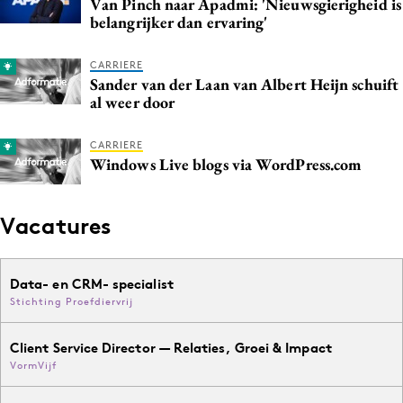
Van Pinch naar Apadmi: 'Nieuwsgierigheid is
Media
belangrijker dan ervaring'
Merkstrategie
CARRIERE
PR
Sander van der Laan van Albert Heijn schuift
Programmatic
al weer door
Purpose Marketing
CARRIERE
Reputatie & crisis
Windows Live blogs via WordPress.com
Vacatures
Data- en CRM- specialist
Stichting Proefdiervrij
Client Service Director — Relaties, Groei & Impact
VormVijf