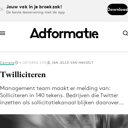
Jouw vak in je broekzak!
Download
De beste leeservaring met de app
Abonneer nu
Abonneer nu
Carriere
4 OKTOBER 2010
JAN JELLE VAN HASSELT
Log in
Twilliciteren
Management team maakt er melding van:
Download de app
Solliciteren in 140 tekens. Bedrijven die Twitter
Volg het laatste nieuws via de Adformatie
inzetten als sollicitatiekanaal blijken daarover…
Nieuws app