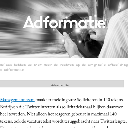
Menu
Home
9 sept: GenAI-training
12 nov: MarketingLive!
Adverteren
Helaas hebben we niet meer de rechten op de originele afbeelding
Events
© adformatie
Opleidingen
Vacatures
Advertentie
Academy
Management team
maakt er melding van: Solliciteren in 140 tekens.
Partners
Bedrijven die Twitter inzetten als sollicitatiekanaal blijken daarover
Topics
heel tevreden. Niet alleen het reageren gebeurt in maximaal 140
tekens, ook de vacaturetekst wordt teruggebracht naar Twitterlengte.
Artificial Intelligence
Door retweeten krijgt de oproep een grote verspreidng onder