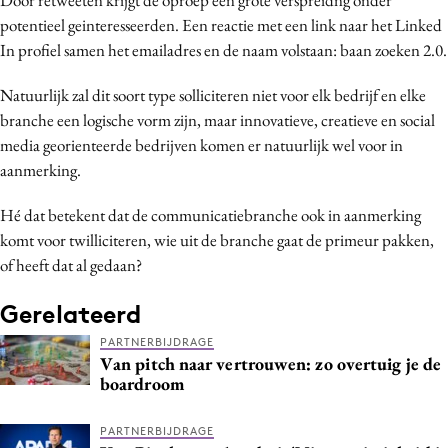
Bureaus
potentieel geinteresseerden. Een reactie met een link naar het Linked
In profiel samen het emailadres en de naam volstaan: baan zoeken 2.0.
Campagnes
Carriere
Natuurlijk zal dit soort type solliciteren niet voor elk bedrijf en elke
Contentmarketing
branche een logische vorm zijn, maar innovatieve, creatieve en social
Craft
media georienteerde bedrijven komen er natuurlijk wel voor in
aanmerking.
Customer Experience
Data & Insights
Hé dat betekent dat de communicatiebranche ook in aanmerking
Design
komt voor twilliciteren, wie uit de branche gaat de primeur pakken,
Digital transformation
of heeft dat al gedaan?
Diversiteit
Gerelateerd
Effectiviteit
PARTNERBIJDRAGE
Gedragsverandering
Van pitch naar vertrouwen: zo overtuig je de
Influencer marketing
boardroom
Interne communicatie
PARTNERBIJDRAGE
Martech