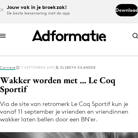
Jouw vak in je broekzak!
Download
De beste leeservaring met de app
Abonneer nu
Abonneer nu
Carriere
7 SEPTEMBER 2007
ELSBETH EILANDER
Log in
Wakker worden met ... Le Coq
Sportif
Download de app
Volg het laatste nieuws via de Adformatie
Via de site van retromerk Le Coq Sportif kun je
vanaf 11 september je vrienden en vriendinnen
Nieuws app
wakker laten bellen door een BN'er.