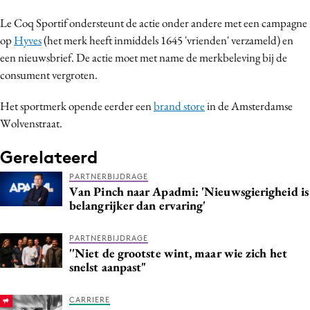
Media
Le Coq Sportif ondersteunt de actie onder andere met een campagne
Merkstrategie
op
Hyves
(het merk heeft inmiddels 1645 'vrienden' verzameld) en
PR
een nieuwsbrief. De actie moet met name de merkbeleving bij de
consument vergroten.
Programmatic
Purpose Marketing
Het sportmerk opende eerder een
brand store
in de Amsterdamse
Reputatie & crisis
Wolvenstraat.
Gerelateerd
PARTNERBIJDRAGE
Van Pinch naar Apadmi: 'Nieuwsgierigheid is
belangrijker dan ervaring'
PARTNERBIJDRAGE
''Niet de grootste wint, maar wie zich het
snelst aanpast"
CARRIERE