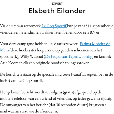
EXPERT
Bureaus
Elsbeth Eilander
Campagnes
Carriere
Via de site van retromerk
Le Coq Sportif
kun je vanaf 11 september je
Contentmarketing
vrienden en vriendinnen wakker laten bellen door een BN'er.
Craft
Customer Experience
Voor deze campagne hebben -ja, daar is ze weer-
Fatima Moreira de
Melo
(deze hockeyster loopt rond op gouden schoenen van het
Data & Insights
sportmerk), Willy Wartaal (
De Jeugd van Tegenwoordig
) en komiek
Design
Arie Koomen elk een originele boodschap ingesproken.
Digital transformation
Diversiteit
De berichten staan op de speciale microsite (vanaf 11 september in de
lucht) van Le Coq Sportif.
Effectiviteit
Gedragsverandering
Het gekozen bericht wordt vervolgens (gratis) afgespeeld op de
Influencer marketing
mobiele telefoon van een vriend of vriendin, op ieder gewenst tijdstip.
Interne communicatie
De ontvanger van het bericht (dat 30 seconden duurt) krijgt een e-
mail waarin staat wie de afzender is.
Martech