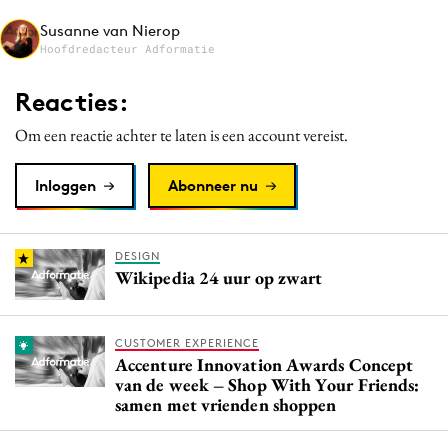
Media
Susanne van Nierop
Hoofdredacteur Adformatie
Merkstrategie
PR
Reacties:
Programmatic
Om een reactie achter te laten is een account vereist.
Purpose Marketing
Reputatie & crisis
Inloggen
Abonneer nu
DESIGN
Wikipedia 24 uur op zwart
CUSTOMER EXPERIENCE
Accenture Innovation Awards Concept
van de week – Shop With Your Friends:
samen met vrienden shoppen