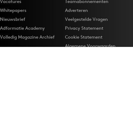
Vacatures
Teamabonnementen
Whitepapers
Adverteren
Nieuwsbrief
Veelgestelde Vragen
Adformatie Academy
Privacy Statement
Volledig Magazine Archief
Cookie Statement
Algemene Voorwaarden
Onze app
Maak Adformatie.nl je
Google-favoriet
Privacyinstellingen
Download de
Adformatie Nieuws App