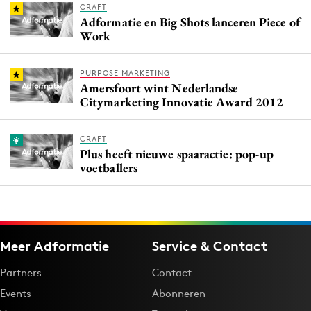
CRAFT
Adformatie en Big Shots lanceren Piece of
Work
PURPOSE MARKETING
Amersfoort wint Nederlandse
Citymarketing Innovatie Award 2012
CRAFT
Plus heeft nieuwe spaaractie: pop-up
voetballers
Meer Adformatie
Service & Contact
Partners
Contact
Events
Abonneren