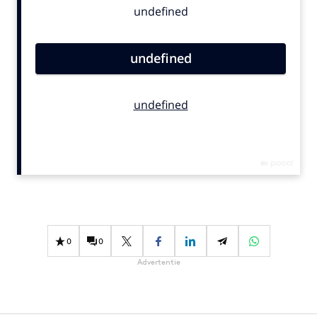
Bureaus
Campagnes
Carriere
Contentmarketing
Craft
Customer Experience
Data & Insights
Design
Digital transformation
Diversiteit
Effectiviteit
0
0
Gedragsverandering
Advertentie
Influencer marketing
Interne communicatie
Martech