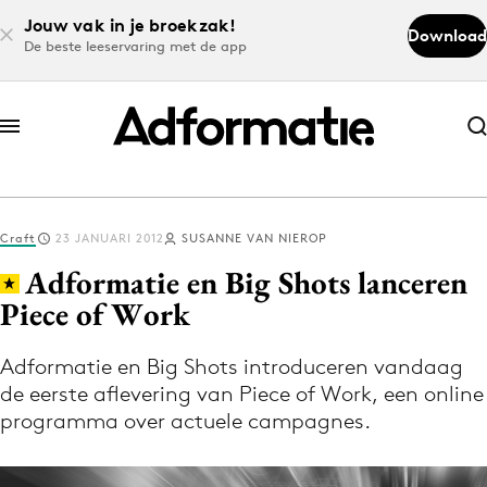
Jouw vak in je broekzak!
Download
De beste leeservaring met de app
Abonneer nu
Abonneer nu
Craft
23 JANUARI 2012
SUSANNE VAN NIEROP
Log in
Adformatie en Big Shots lanceren
Piece of Work
Download de app
Volg het laatste nieuws via de Adformatie
Adformatie en Big Shots introduceren vandaag
de eerste aflevering van Piece of Work, een online
Nieuws app
programma over actuele campagnes.