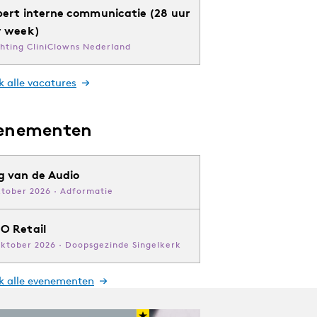
pert interne communicatie (28 uur
r week)
chting CliniClowns Nederland
k alle vacatures
enementen
g van de Audio
ktober 2026 · Adformatie
O Retail
oktober 2026 · Doopsgezinde Singelkerk
jk alle evenementen