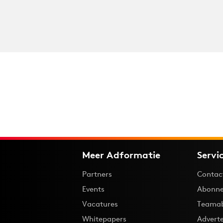
Meer Adformatie
Servi
Partners
Contac
Events
Abonne
Vacatures
Teama
Whitepapers
Advert