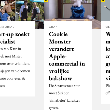
ERTORIAL
CRAFT
GE
art-up zoekt
Cookie
W
cialist
Monster
m
verandert
k
en ten Kate in
Apple-
c
rek met Mister
commercial in
g
hen: over vrienden,
vrolijke
m
najagen van dromen
bakshow
v
assie voor eten &
ken
De Sesamstraat-ster
Pl
moet Siri een
ef
'aimabeler' karakter
geven.