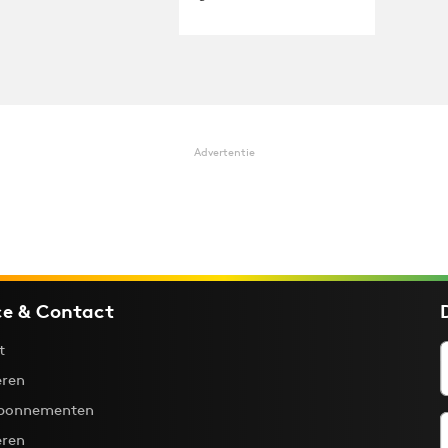
Advertentie
ce & Contact
t
ren
bonnementen
eren