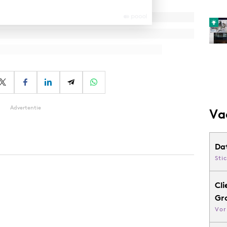
Advertentie
Va
Da
Sti
Cli
Gr
Vor