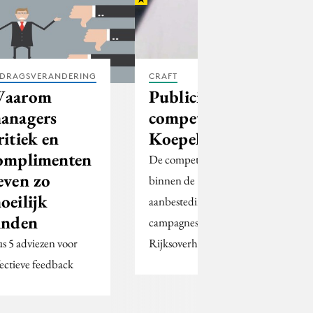
DRAGSVERANDERING
CRAFT
aarom
Publicis wint
anagers
competitie
ritiek en
Koepel Zorg
omplimenten
De competitie viel
even zo
binnen de
oeilijk
aanbestedingen 'grote
inden
campagnes van de
us 5 adviezen voor
Rijksoverheid'.
fectieve feedback