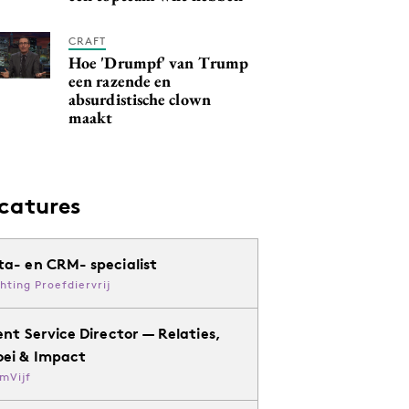
CRAFT
Hoe 'Drumpf' van Trump
een razende en
absurdistische clown
maakt
catures
ta- en CRM- specialist
chting Proefdiervrij
ent Service Director — Relaties,
oei & Impact
mVijf