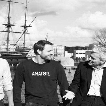
Programmatic
ering
Purpose Marketing
keting
Reputatie & crisis
nicatie