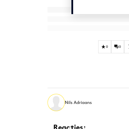
0
0
Nils Adriaans
Reacties: