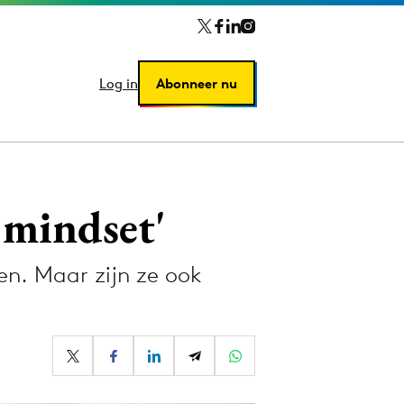
Log in
Log in
Abonneer nu
Abonneer nu
 mindset'
n. Maar zijn ze ook