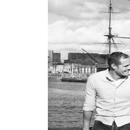
Carriere
Effectiviteit
Contentmarketing
Gedragsverand
Craft
Influencer mar
Customer Experience
Interne commu
Data & Insights
Martech