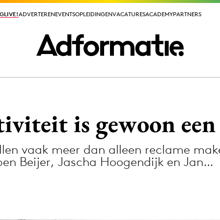
GLIVE!
GLIVE!
ADVERTEREN
ADVERTEREN
EVENTS
EVENTS
OPLEIDINGEN
OPLEIDINGEN
VACATURES
VACATURES
ACADEMY
ACADEMY
PARTNERS
PARTNERS
ieuws app
tiviteit is gewoon een
len vaak meer dan alleen reclame make
en Beijer, Jascha Hoogendijk en Jan…
Media
ormation
Merkstrategie
PR