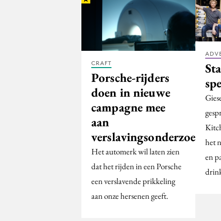
ADV
CRAFT
St
Porsche-rijders
spe
doen in nieuwe
Gies
campagne mee
gesp
aan
Kitc
verslavingsonderzoek
het 
Het automerk wil laten zien
en p
dat het rijden in een Porsche
drin
een verslavende prikkeling
aan onze hersenen geeft.