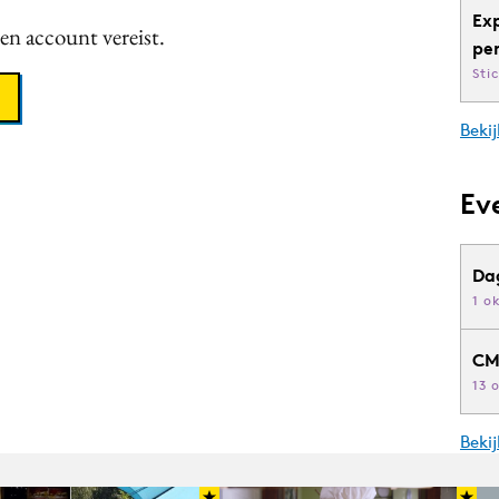
Ex
een account vereist.
pe
Sti
Bekij
Ev
Da
1 o
CM
13 
Beki