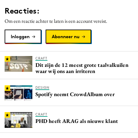
Media
Reacties:
Merkstrategie
Om een reactie achter te laten is een account vereist.
PR
Programmatic
Inloggen
Abonneer nu
Purpose Marketing
Reputatie & crisis
CRAFT
Dit zijn de 12 meest grote taalvalkuilen
waar wij ons aan irriteren
DESIGN
Spotify neemt CrowdAlbum over
CRAFT
PHD heeft ARAG als nieuwe klant