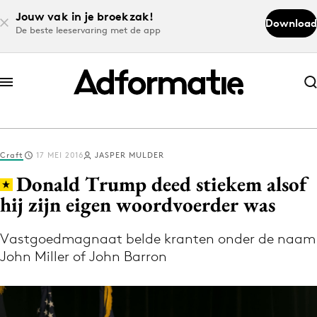
Jouw vak in je broekzak!
Download
De beste leeservaring met de app
Abonneer nu
Abonneer nu
Craft
17 MEI 2016
JASPER MULDER
Log in
Donald Trump deed stiekem alsof
hij zijn eigen woordvoerder was
Download de app
Volg het laatste nieuws via de Adformatie
Vastgoedmagnaat belde kranten onder de naam
John Miller of John Barron
Nieuws app