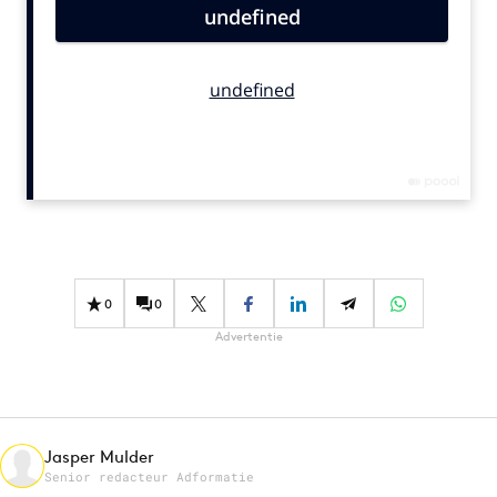
Bureaus
Campagnes
Carriere
Contentmarketing
Craft
Customer Experience
Data & Insights
Design
Digital transformation
0
0
Diversiteit
Advertentie
Effectiviteit
Gedragsverandering
Influencer marketing
Interne communicatie
Jasper Mulder
Senior redacteur Adformatie
Martech