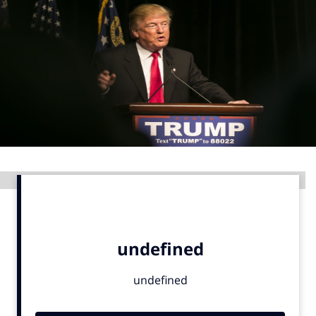
Menu
Home
9 sept: GenAI-training
12 nov: MarketingLive!
Adverteren
Events
Advertentie
Opleidingen
Vacatures
Academy
Partners
Topics
Artificial Intelligence