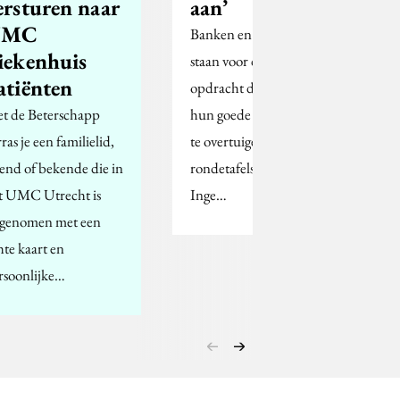
ersturen naar
aan’
UMC
Banken en verzekeraars
iekenhuis
staan voor de forse
atiënten
opdracht de klant van
t de Beterschapp
hun goede bedoelingen
ras je een familielid,
te overtuigen. In een
iend of bekende die in
rondetafelsessie buigen
t UMC Utrecht is
Inge…
genomen met een
hte kaart en
rsoonlijke…