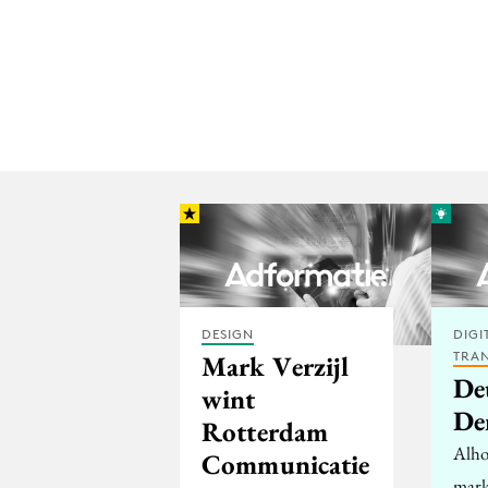
DESIGN
DIGI
TRA
Mark Verzijl
De
wint
De
Rotterdam
Alho
Communicatie
mark