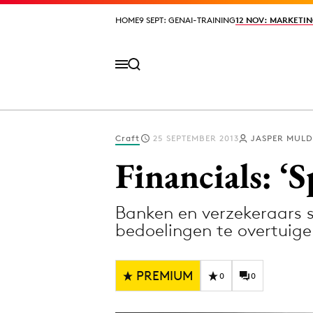
HOME
HOME
9 SEPT: GENAI-TRAINING
9 SEPT: GENAI-TRAINING
12 NOV: MARKETIN
12 NOV: MARKETIN
Craft
25 SEPTEMBER 2013
JASPER MULD
Volg het laatste nieuws via de Adformatie N
Financials: ‘
Banken en verzekeraars 
Topics
bedoelingen te overtuige
Artificial Intelligence
Design
Bureaus
Digital transf
PREMIUM
0
0
Campagnes
Diversiteit