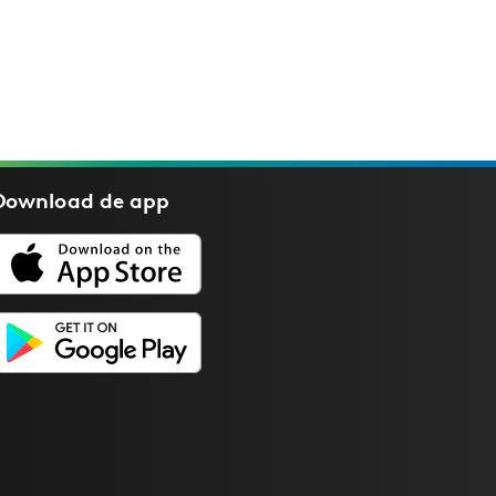
Download de
app