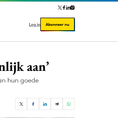
Log in
Log in
Abonneer nu
Abonneer nu
nlijk aan’
van hun goede