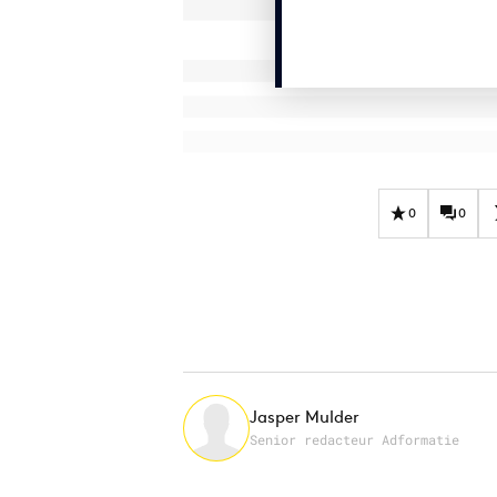
0
0
Jasper Mulder
Senior redacteur Adformatie