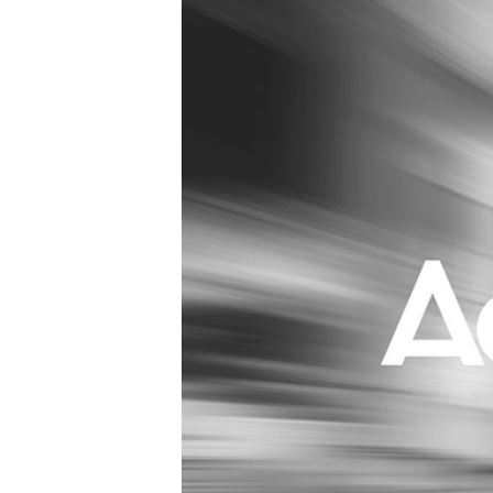
Carriere
Effectiviteit
Contentmarketing
Gedragsverand
Craft
Influencer mar
Customer Experience
Interne commu
Data & Insights
Martech