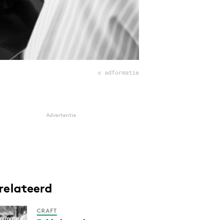
© adformatie
Advertentie
relateerd
CRAFT