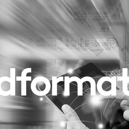
Programmatic
ering
Purpose Marketing
keting
Reputatie & crisis
nicatie