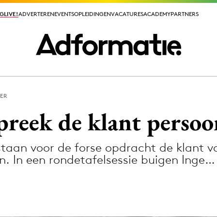
GLIVE!
GLIVE!
ADVERTEREN
ADVERTEREN
EVENTS
EVENTS
OPLEIDINGEN
OPLEIDINGEN
VACATURES
VACATURES
ACADEMY
ACADEMY
PARTNERS
PARTNERS
ER
ieuws app
Spreek de klant persoo
staan voor de forse opdracht de klant 
n. In een rondetafelsessie buigen Inge…
Media
ormation
Merkstrategie
PR