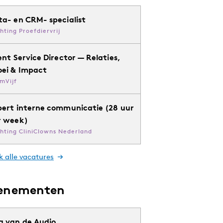
ta- en CRM- specialist
chting Proefdiervrij
ent Service Director — Relaties,
oei & Impact
mVijf
pert interne communicatie (28 uur
r week)
chting CliniClowns Nederland
k alle vacatures
enementen
g van de Audio