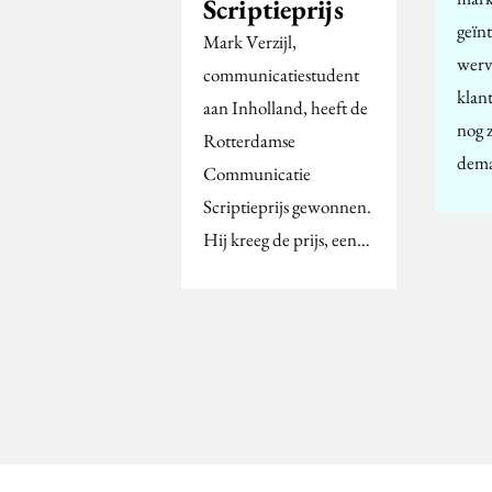
Scriptieprijs
geïnt
Mark Verzijl,
werv
communicatiestudent
klant
aan Inholland, heeft de
nog z
Rotterdamse
dema
Communicatie
Scriptieprijs gewonnen.
Hij kreeg de prijs, een…