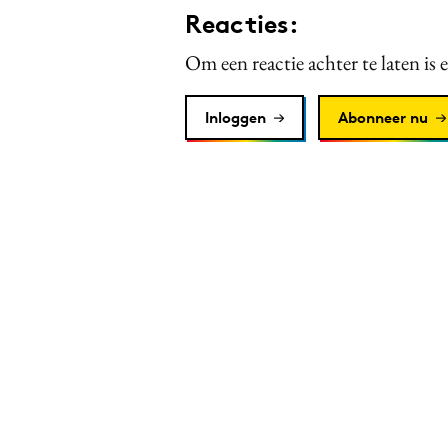
Reacties:
Om een reactie achter te laten is 
Inloggen
Abonneer nu