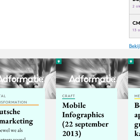
2 o
CM
13 
Beki
TAL
CRAFT
ME
NSFORMATION
Mobile
B
utsche
Infographics
a
marketing
(22 september
g
ewel we als
2013)
k
eteers vooral