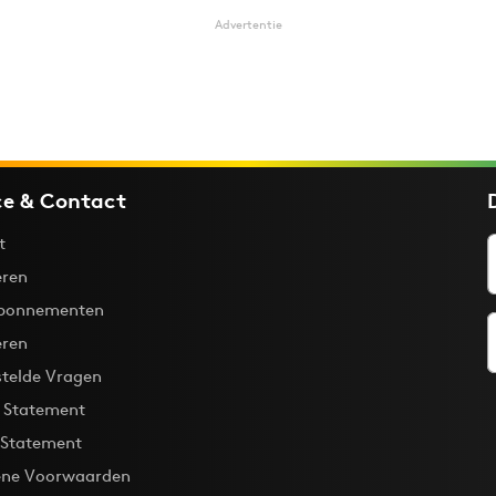
Advertentie
ce & Contact
t
ren
bonnementen
eren
stelde Vragen
y Statement
 Statement
ne Voorwaarden