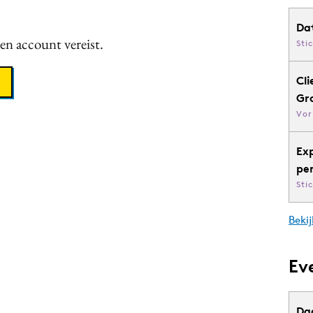
Da
een account vereist.
Sti
Cli
Gr
Vor
Ex
pe
Sti
Bekij
Ev
Da