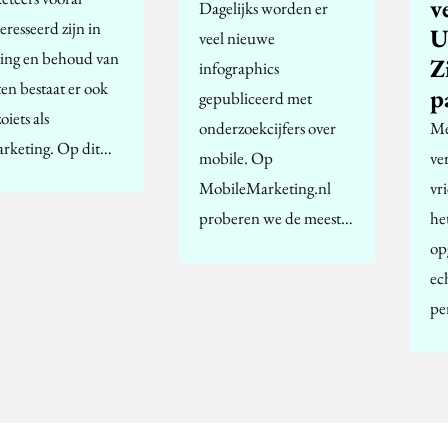
v
Dagelijks worden er
eresseerd zijn in
veel nieuwe
ing en behoud van
Z
infographics
en bestaat er ook
p
gepubliceerd met
oiets als
onderzoekcijfers over
Me
rketing. Op dit…
mobile. Op
ver
MobileMarketing.nl
vr
proberen we de meest…
he
op
ec
pe