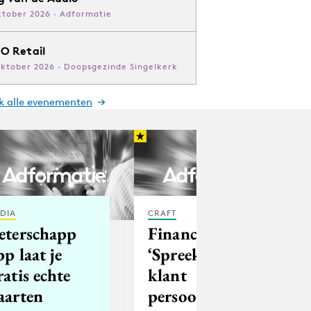
ktober 2026 · Adformatie
O Retail
oktober 2026 · Doopsgezinde Singelkerk
jk alle evenementen
DIA
CRAFT
eterschapp
Financials:
pp laat je
‘Spreek de
ratis echte
klant
aarten
persoonlijk