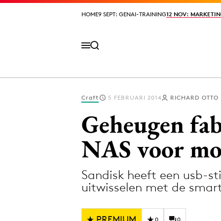
HOME
HOME
9 SEPT: GENAI-TRAINING
9 SEPT: GENAI-TRAINING
12 NOV: MARKETIN
12 NOV: MARKETIN
Craft
5 FEBRUARI 2014
RICHARD OTTO
Volg het laatste nieuws via de Adformatie N
Geheugen fab
NAS voor mob
Topics
Sandisk heeft een usb-st
Artificial Intelligence
Design
uitwisselen met de smar
Bureaus
Digital transf
Campagnes
Diversiteit
PREMIUM
0
0