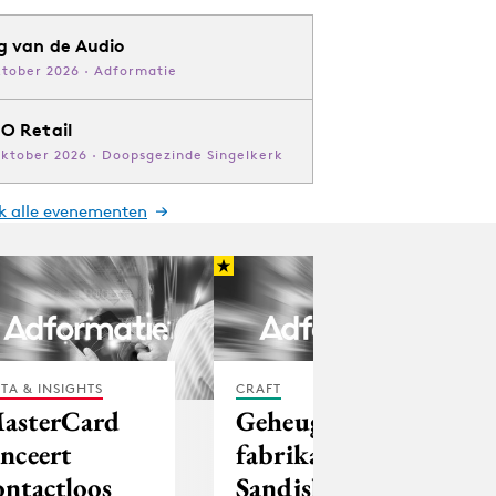
g van de Audio
ktober 2026 · Adformatie
O Retail
oktober 2026 · Doopsgezinde Singelkerk
jk alle evenementen
TA & INSIGHTS
CRAFT
asterCard
Geheugen
anceert
fabrikant
ontactloos
Sandisk komt