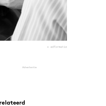
© adformatie
Advertentie
relateerd