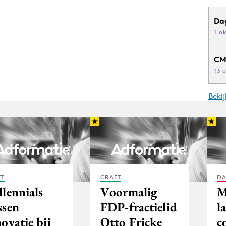
Da
1 o
CM
13 
Beki
FT
CRAFT
DA
llennials
Voormalig
M
ssen
FDP-fractielid
l
ovatie bij
Otto Fricke
c