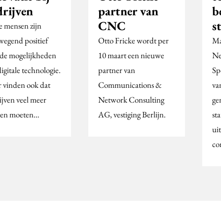
drijven
partner van
b
CNC
s
e mensen zijn
wegend positief
Otto Fricke wordt per
Ma
 de mogelijkheden
10 maart een nieuwe
Ne
igitale technologie.
partner van
Sp
 vinden ook dat
Communications &
va
ijven veel meer
Network Consulting
ge
en moeten…
AG, vestiging Berlijn.
st
ui
co