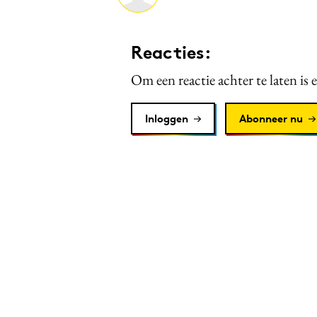
Reacties:
Om een reactie achter te laten is 
Inloggen
Abonneer nu