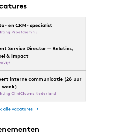
catures
ta- en CRM- specialist
chting Proefdiervrij
ent Service Director — Relaties,
oei & Impact
mVijf
pert interne communicatie (28 uur
r week)
chting CliniClowns Nederland
k alle vacatures
enementen