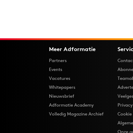
Meer Adformatie
Servi
Partners
Contac
Events
Abonne
Vacatures
Teama
Whitepapers
Advert
Nieuwsbrief
Veelge
Adformatie Academy
Privac
Volledig Magazine Archief
Cookie
Algeme
Onze a