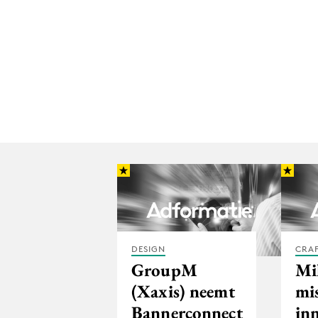
DESIGN
CRA
GroupM
Mi
(Xaxis) neemt
mi
Bannerconnect
inn