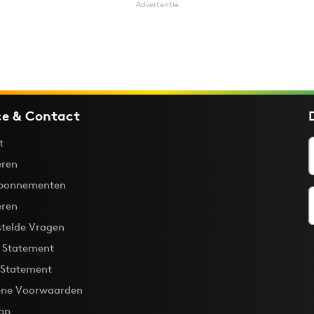
Advertentie
ce & Contact
t
ren
bonnementen
eren
stelde Vragen
y Statement
 Statement
ne Voorwaarden
pp