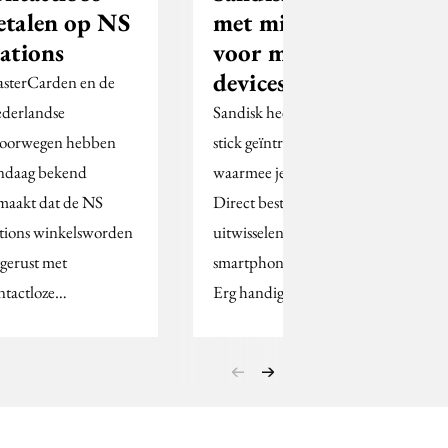
etalen op NS
met mini NAS
tations
voor mobile
devices
sterCarden en de
derlandse
Sandisk heeft een usb-
oorwegen hebben
stick geïntroduceerd,
ndaag bekend
waarmee je via Wifi
maakt dat de NS
Direct bestanden kan
ations winkelsworden
uitwisselen met de
tgerust met
smartphone of tablet.
ntactloze…
Erg handig…