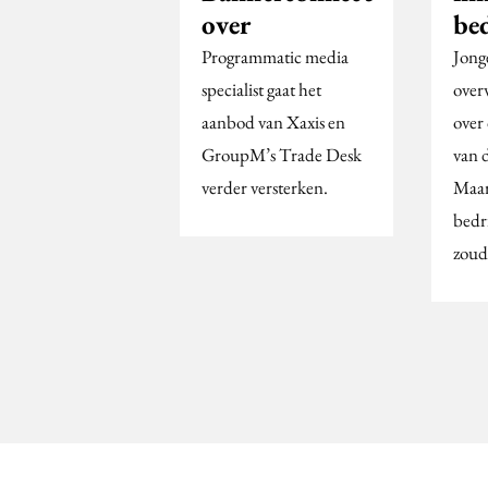
over
be
Programmatic media
Jong
specialist gaat het
over
aanbod van Xaxis en
over
GroupM’s Trade Desk
van d
verder versterken.
Maar
bedr
zoud