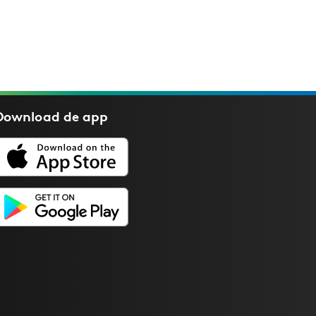
Download de
app