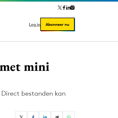
Log in
Log in
Abonneer nu
Abonneer nu
 met mini
i Direct bestanden kan