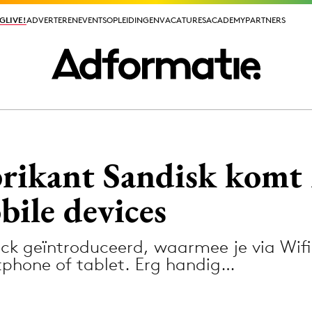
GLIVE!
GLIVE!
ADVERTEREN
ADVERTEREN
EVENTS
EVENTS
OPLEIDINGEN
OPLEIDINGEN
VACATURES
VACATURES
ACADEMY
ACADEMY
PARTNERS
PARTNERS
ieuws app
rikant Sandisk komt
ile devices
ick geïntroduceerd, waarmee je via Wif
Media
tphone of tablet. Erg handig…
ormation
Merkstrategie
PR