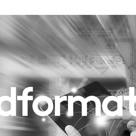
Programmatic
ering
Purpose Marketing
keting
Reputatie & crisis
nicatie