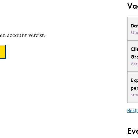
Va
Da
Sti
een account vereist.
Cli
Gr
Vor
Ex
pe
Sti
Bekij
Ev