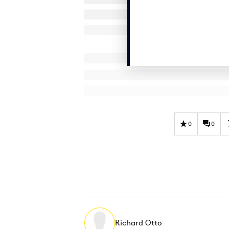
0
0
Richard Otto