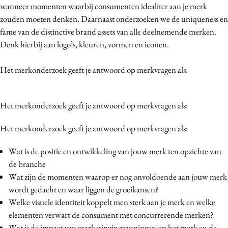
wanneer momenten waarbij consumenten idealiter aan je merk
Media
zouden moeten denken. Daarnaast onderzoeken we de uniqueness en
Merkstrategie
fame van de distinctive brand assets van alle deelnemende merken.
PR
Denk hierbij aan logo’s, kleuren, vormen en iconen.
Programmatic
Het merkonderzoek geeft je antwoord op merkvragen als:
Purpose Marketing
Reputatie & crisis
Het merkonderzoek geeft je antwoord op merkvragen als:
Het merkonderzoek geeft je antwoord op merkvragen als:
Wat is de positie en ontwikkeling van jouw merk ten opzichte van
de branche
Wat zijn de momenten waarop er nog onvoldoende aan jouw merk
wordt gedacht en waar liggen de groeikansen?
Welke visuele identiteit koppelt men sterk aan je merk en welke
elementen verwart de consument met concurrerende merken?
Wat is de impact van marketinginspanningen op het merk en de