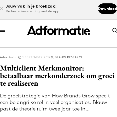
Jouw vak in je broekzak!
Download
De beste leeservaring met de app
Abonneer nu
Abonneer nu
Advertorial
1 SEPTEMBER 2017
BLAUW RESEARCH
Log in
Multiclient Merkmonitor:
betaalbaar merkonderzoek om groei
te realiseren
Download de app
Volg het laatste nieuws via de Adformatie
De groeistrategie van How Brands Grow speelt
Nieuws app
een belangrijke rol in veel organisaties. Blauw
past de theorie ruim twee jaar toe in…