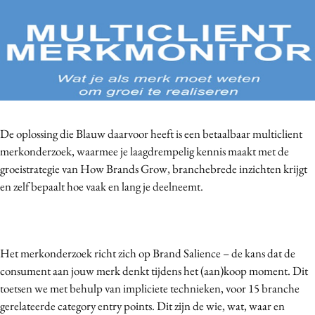
Bureaus
Campagnes
Carriere
Contentmarketing
Craft
Customer Experience
De oplossing die Blauw daarvoor heeft is een betaalbaar multiclient
Data & Insights
merkonderzoek, waarmee je laagdrempelig kennis maakt met de
Design
groeistrategie van How Brands Grow, branchebrede inzichten krijgt
Digital transformation
en zelf bepaalt hoe vaak en lang je deelneemt.
Diversiteit
Effectiviteit
Gedragsverandering
Het merkonderzoek richt zich op Brand Salience – de kans dat de
Influencer marketing
consument aan jouw merk denkt tijdens het (aan)koop moment. Dit
toetsen we met behulp van impliciete technieken, voor 15 branche
Interne communicatie
gerelateerde category entry points. Dit zijn de wie, wat, waar en
Martech