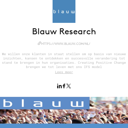
Menu
Blauw Research
Home
9 sept: GenAI-training
HTTPS://WWW.BLAUW.COM/NL/
12 nov: MarketingLive!
We willen onze klanten in staat stellen om op basis van nieuwe
inzichten, kansen te ontdekken en succesvolle verandering tot
Adverteren
stand te brengen in hun organisaties. Creating Positive Change
brengen we tot leven met ons IFS model
Events
Lees meer
Opleidingen
Vacatures
Academy
Partners
Topics
Artificial Intelligence