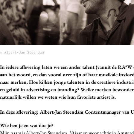
Bureaus
Campagnes
Carriere
Contentmarketing
Craft
Customer Experience
© Albert-Jan Steendam
Data & Insights
In iedere aflevering laten we een ander talent (vanuit de RA*
Design
aan het woord, en dan vooral over zijn of haar muzikale invloe
Digital transformation
naar merken. Hoe kijken jonge talenten in de creatieve industr
Diversiteit
en geluid in advertising en branding? Welke merken bewonder
Effectiviteit
natuurlijk willen we weten wie hun favoriete artiest is.
Gedragsverandering
In deze aflevering: Albert-Jan Steendam Contentmanager van
Influencer marketing
Interne communicatie
Wie ben je en wat doe je?
Martech
Mijn naam is Albert-Jan Steendam, 30 jaar en woonachtig in Amsterd