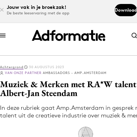
Jouw vak in je broekzak!
Download
De beste leeservaring met de app
Abonneer nu
Abonneer nu
Achtergrond
30 AUGUSTUS 2023
Log in
VAN ONZE PARTNER
AMBASSADORS - AMP.AMSTERDAM
Muziek & Merken met RA*W talent
Albert-Jan Steendam
Download de app
Volg het laatste nieuws via de Adformatie
In deze rubriek gaat Amp.Amsterdam in gesprek 
Nieuws app
talent uit de creatieve industrie over muziek & me