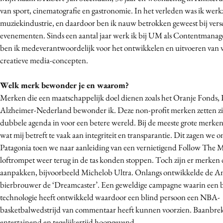
van sport, cinematografie en gastronomie. In het verleden was ik wer
Media
muziekindustrie, en daardoor ben ik nauw betrokken geweest bij vers
Merkstrategie
evenementen. Sinds een aantal jaar werk ik bij UM als Contentmanager
PR
ben ik medeverantwoordelijk voor het ontwikkelen en uitvoeren van
Programmatic
creatieve media-concepten.
Purpose Marketing
Welk merk bewonder je en waarom?
Reputatie & crisis
Merken die een maatschappelijk doel dienen zoals het Oranje Fonds,
Alzheimer-Nederland bewonder ik. Deze non-profit merken zetten z
dubbele agenda in voor een betere wereld. Bij de meeste grote merken
wat mij betreft te vaak aan integriteit en transparantie. Dit zagen we o
Patagonia toen we naar aanleiding van een vernietigend Follow The M
loftrompet weer terug in de tas konden stoppen. Toch zijn er merken 
aanpakken, bijvoorbeeld Michelob Ultra. Onlangs ontwikkelde de A
bierbrouwer de ‘Dreamcaster’. Een geweldige campagne waarin een 
technologie heeft ontwikkeld waardoor een blind persoon een NBA-
basketbalwedstrijd van commentaar heeft kunnen voorzien. Baanbre
entertainend en tegelijkertijd hoopgevend.