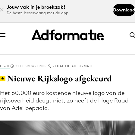
Jouw vak in je broekzak!
Download
De beste leeservaring met de app
Abonneer nu
Abonneer nu
Craft
21 FEBRUARI 2008
REDACTIE ADFORMATIE
Log in
Nieuwe Rijkslogo afgekeurd
Het 60.000 euro kostende nieuwe logo van de
Download de app
rijksoverheid deugt niet, zo heeft de Hoge Raad
Volg het laatste nieuws via de Adformatie
van Adel bepaald.
Nieuws app