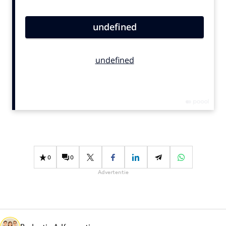
Bureaus
Campagnes
Carriere
Contentmarketing
Craft
Customer Experience
Data & Insights
Design
Digital transformation
Diversiteit
0
0
Effectiviteit
Advertentie
Gedragsverandering
Influencer marketing
Interne communicatie
Martech