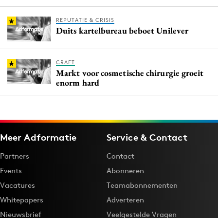
REPUTATIE & CRISIS
Duits kartelbureau beboet Unilever
CRAFT
Markt voor cosmetische chirurgie groeit
enorm hard
Meer Adformatie
Service & Contact
Partners
Contact
Events
Abonneren
Vacatures
Teamabonnementen
Whitepapers
Adverteren
Nieuwsbrief
Veelgestelde Vragen