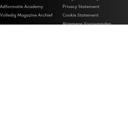
Adformatie Academy
Privacy Statement
Volledig Magazine Archief
Cookie Statement
Algemene Voorwaarden
Onze app
Maak Adformatie.nl je
Google-favoriet
Privacyinstellingen
Download de
Adformatie Nieuws App