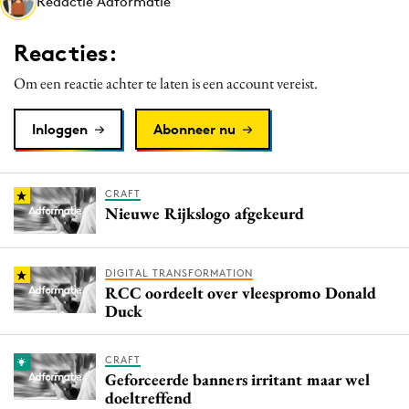
Redactie Adformatie
Media
Merkstrategie
Reacties:
PR
Om een reactie achter te laten is een account vereist.
Programmatic
Purpose Marketing
Inloggen
Abonneer nu
Reputatie & crisis
CRAFT
Nieuwe Rijkslogo afgekeurd
DIGITAL TRANSFORMATION
RCC oordeelt over vleespromo Donald
Duck
CRAFT
Geforceerde banners irritant maar wel
doeltreffend