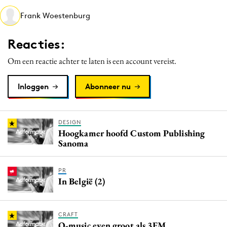
Media
Frank Woestenburg
Merkstrategie
Reacties:
PR
Programmatic
Om een reactie achter te laten is een account vereist.
Purpose Marketing
Inloggen
Abonneer nu
Reputatie & crisis
DESIGN
Hoogkamer hoofd Custom Publishing
Sanoma
PR
In België (2)
CRAFT
Q-music even groot als 3FM