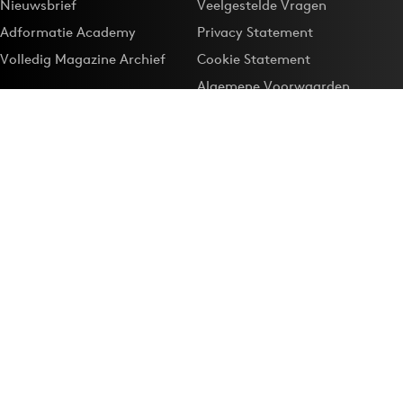
Nieuwsbrief
Veelgestelde Vragen
Adformatie Academy
Privacy Statement
Volledig Magazine Archief
Cookie Statement
Algemene Voorwaarden
Onze app
Maak Adformatie.nl je
Google-favoriet
Privacyinstellingen
Download de
Adformatie Nieuws App