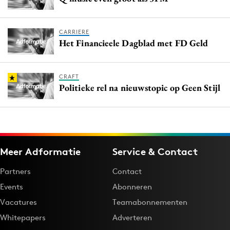
CARRIERE
Het Financieele Dagblad met FD Geld
CRAFT
Politieke rel na nieuwstopic op Geen Stijl
Meer Adformatie
Service & Contact
Partners
Contact
Events
Abonneren
Vacatures
Teamabonnementen
Whitepapers
Adverteren