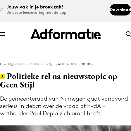
Jouw vak in je broekzak!
Download
De beste leeservaring met de app
Abonneer nu
Abonneer nu
Craft
28 NOVEMBER 2007
FRANK WOESTENBURG
Log in
Politieke rel na nieuwstopic op
Geen Stijl
Download de app
Volg het laatste nieuws via de Adformatie
De gemeenteraad van Nijmegen gaat vanavond
serieus in debat over de vraag of PvdA –
Nieuws app
wethouder Paul Depla zich oraal heeft…