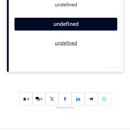
Bureaus
Campagnes
Carriere
Contentmarketing
Craft
Customer Experience
Data & Insights
Design
Digital transformation
Diversiteit
Effectiviteit
0
0
Gedragsverandering
Advertentie
Influencer marketing
Interne communicatie
Martech