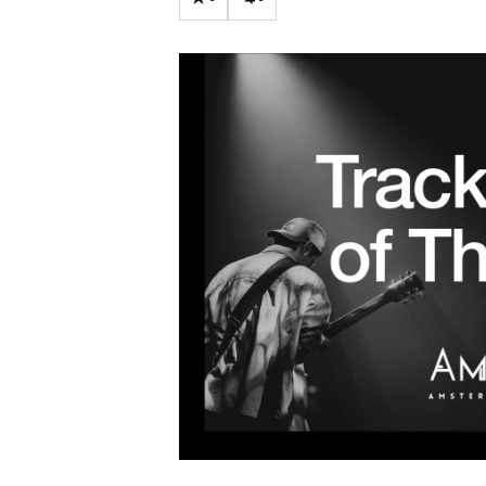
Carriere
Effectiviteit
Contentmarketing
Gedragsverand
Craft
Influencer mar
Customer Experience
Interne commu
Data & Insights
Martech