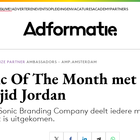
GLIVE!
GLIVE!
ADVERTEREN
ADVERTEREN
EVENTS
EVENTS
OPLEIDINGEN
OPLEIDINGEN
VACATURES
VACATURES
ACADEMY
ACADEMY
PARTNERS
PARTNERS
NZE PARTNER
AMBASSADORS - AMP.AMSTERDAM
ieuws app
nc Of The Month met
jid Jordan
onic Branding Company deelt iedere m
Media
 is uitgekomen.
ormation
Merkstrategie
PR