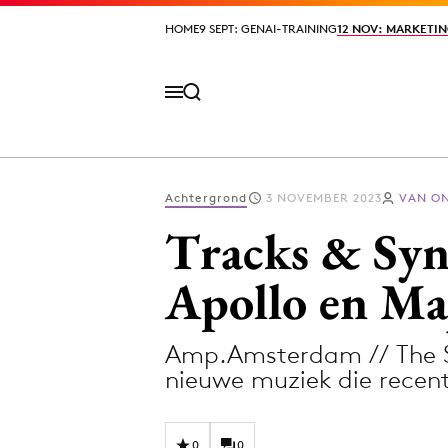
HOME
HOME
9 SEPT: GENAI-TRAINING
9 SEPT: GENAI-TRAINING
12 NOV: MARKETIN
12 NOV: MARKETIN
Achtergrond
3 NOVEMBER 2023
VAN O
Volg het laatste nieuws via de Adformatie N
Tracks & Sy
Apollo en Ma
Topics
Amp.Amsterdam // The S
Artificial Intelligence
Design
nieuwe muziek die recent
Bureaus
Digital transf
Campagnes
Diversiteit
0
0