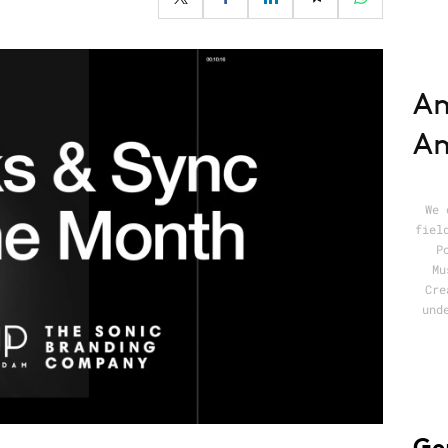
Programmatic
ering
Purpose Marketing
keting
Reputatie & crisis
nicatie
Am
A
We 
fiel
P
Mu
Cre
und
Ge