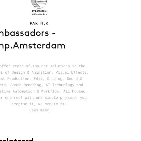
PARTNER
bassadors -
mp.Amsterdam
offer state-of-the-art solutions in the
ds of Design & Animation, Visual Effects,
ost Production, Edit, Grading, Sound &
sic, Sonic Branding, AI Technology and
ative Automation & Workflow. All housed
er one roof with one simple promise: you
imagine it, we create it.
Lees meer
relateerd