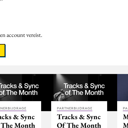
een account vereist.
TNERBIJDRAGE
PARTNERBIJDRAGE
PA
acks & Sync
Tracks & Sync
M
 The Month
Of The Month
M