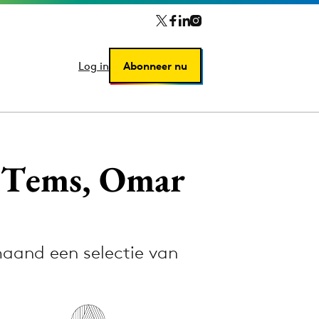
Log in
Log in
Abonneer nu
Abonneer nu
 Tems, Omar
aand een selectie van