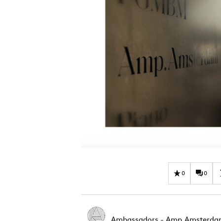
0
0
Ambassadors - Amp.Amsterd