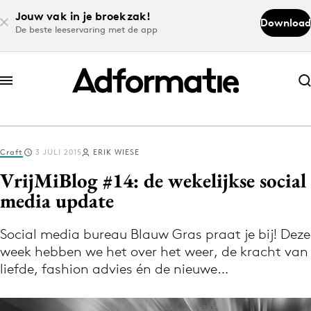
Jouw vak in je broekzak!
Download
De beste leeservaring met de app
Abonneer nu
Abonneer nu
Craft
3 JULI 2015
ERIK WIESE
Log in
VrijMiBlog #14: de wekelijkse social
media update
Download de app
Volg het laatste nieuws via de Adformatie
Social media bureau Blauw Gras praat je bij! Deze
week hebben we het over het weer, de kracht van
Nieuws app
liefde, fashion advies én de nieuwe…