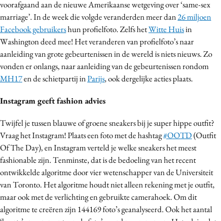
voorafgaand aan de nieuwe Amerikaanse wetgeving over ‘same-sex
Media
marriage’. In de week die volgde veranderden meer dan
26 miljoen
Merkstrategie
Facebook gebruikers
hun profielfoto. Zelfs het
Witte Huis
in
PR
Washington deed mee! Het veranderen van profielfoto’s naar
aanleiding van grote gebeurtenissen in de wereld is niets nieuws. Zo
Programmatic
vonden er onlangs, naar aanleiding van de gebeurtenissen rondom
Purpose Marketing
MH17
en de schietpartij in
Parijs
, ook dergelijke acties plaats.
Reputatie & crisis
Instagram geeft fashion advies
Twijfel je tussen blauwe of groene sneakers bij je super hippe outfit?
Vraag het Instagram! Plaats een foto met de hashtag
#OOTD
(Outfit
Of The Day), en Instagram verteld je welke sneakers het meest
fashionable zijn. Tenminste, dat is de bedoeling van het recent
ontwikkelde algoritme door vier wetenschapper van de Universiteit
van Toronto. Het algoritme houdt niet alleen rekening met je outfit,
maar ook met de verlichting en gebruikte camerahoek. Om dit
algoritme te creëren zijn 144169 foto’s geanalyseerd. Ook het aantal