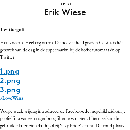
EXPERT
Bureaus
Erik Wiese
Campagnes
Carriere
Twittergolf
Contentmarketing
Craft
Het is warm. Heel erg warm. De hoeveelheid graden Celsius is hét
Customer Experience
gesprek van de dag in de supermarkt, bij de koffieautomaat én op
Twitter.
Data & Insights
Design
1.png
Digital transformation
2.png
Diversiteit
3.png
Effectiviteit
#LoveWins
Gedragsverandering
Influencer marketing
Vorige week vrijdag introduceerde Facebook de mogelijkheid om je
profielfoto van een regenboog filter te voorzien. Hiermee kan de
Interne communicatie
gebruiker laten zien dat hij of zij ‘Gay Pride’ steunt. Dit vond plaats
Martech