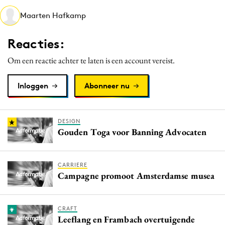
Media
Maarten Hafkamp
Merkstrategie
Reacties:
PR
Programmatic
Om een reactie achter te laten is een account vereist.
Purpose Marketing
Inloggen
Abonneer nu
Reputatie & crisis
DESIGN
Gouden Toga voor Banning Advocaten
CARRIERE
Campagne promoot Amsterdamse musea
CRAFT
Leeflang en Frambach overtuigende