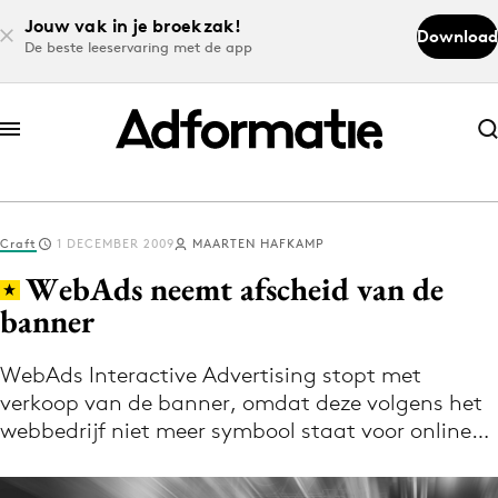
Jouw vak in je broekzak!
Download
De beste leeservaring met de app
Abonneer nu
Abonneer nu
Craft
1 DECEMBER 2009
MAARTEN HAFKAMP
Log in
WebAds neemt afscheid van de
banner
Download de app
Volg het laatste nieuws via de Adformatie
WebAds Interactive Advertising stopt met
verkoop van de banner, omdat deze volgens het
Nieuws app
webbedrijf niet meer symbool staat voor online…