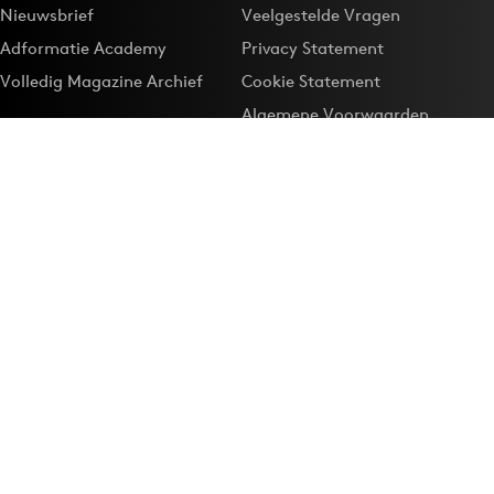
Nieuwsbrief
Veelgestelde Vragen
Adformatie Academy
Privacy Statement
Volledig Magazine Archief
Cookie Statement
Algemene Voorwaarden
Onze app
Maak Adformatie.nl je
Google-favoriet
Privacyinstellingen
Download de
Adformatie Nieuws App