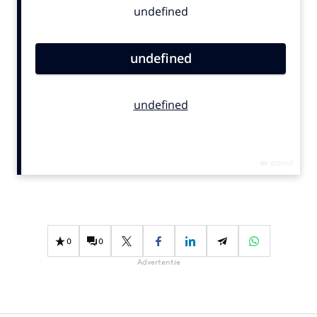
Bureaus
Campagnes
Carriere
Contentmarketing
Craft
Customer Experience
Data & Insights
Design
Digital transformation
Diversiteit
Effectiviteit
0
0
Gedragsverandering
Advertentie
Influencer marketing
Interne communicatie
Martech