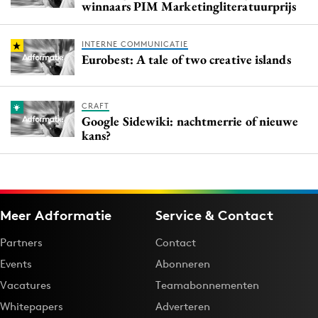
winnaars PIM Marketingliteratuurprijs
INTERNE COMMUNICATIE
Eurobest: A tale of two creative islands
CRAFT
Google Sidewiki: nachtmerrie of nieuwe
kans?
Meer Adformatie
Service & Contact
Partners
Contact
Events
Abonneren
Vacatures
Teamabonnementen
Whitepapers
Adverteren