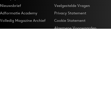
Nieuwsbrief
Veelgestelde Vragen
Adformatie Academy
Privacy Statement
Volledig Magazine Archief
Cookie Statement
Algemene Voorwaarden
Onze app
Maak Adformatie.nl je
Google-favoriet
Privacyinstellingen
Download de
Adformatie Nieuws App