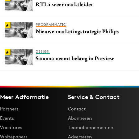
RTL4 weer marktleider
PROGRAMMATIC
Nieuwe marketingstrategie Philips
DESIGN
Sanoma neemt belang in Preview
Meer Adformatie
Service & Contact
Partners
Contact
Events
Abonneren
Vacatures
Teamabonnementen
Whitepapers
Adverteren