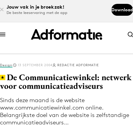
Jouw vak in je broekzak!
Download
De beste leeservaring met de app
Abonneer nu
Abonneer nu
Design
13 SEPTEMBER 2004
REDACTIE ADFORMATIE
Log in
De Communicatiewinkel: netwerk
voor communicatieadviseurs
Download de app
Volg het laatste nieuws via de Adformatie
Sinds deze maand is de website
www.communicatiewinkel.com online.
Nieuws app
Belangrijkste doel van de website is zelfstandige
communicatieadviseurs…