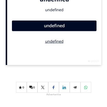
Bureaus
Campagnes
Carriere
Contentmarketing
Craft
Customer Experience
Data & Insights
Design
Digital transformation
Diversiteit
Effectiviteit
Gedragsverandering
0
0
Influencer marketing
Advertentie
Interne communicatie
Martech