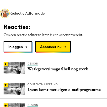
Media
Merkstrategie
Redactie Adformatie
PR
Reacties:
Programmatic
Purpose Marketing
Om een reactie achter te laten is een account vereist.
Reputatie & crisis
Inloggen
Abonneer nu
DESIGN
Werkgeversimago Shell nog sterk
CONTENTMARKETING
Lycos komt met eigen e-mailprogramma
DESIGN