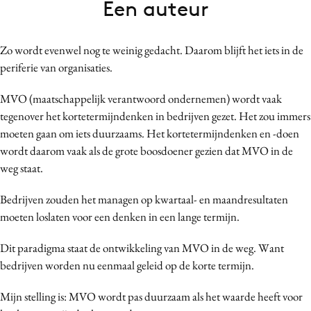
Een auteur
Bureaus
Campagnes
Zo wordt evenwel nog te weinig gedacht. Daarom blijft het iets in de
Carriere
periferie van organisaties.
Contentmarketing
Craft
MVO (maatschappelijk verantwoord ondernemen) wordt vaak
tegenover het kortetermijndenken in bedrijven gezet. Het zou immers
Customer Experience
moeten gaan om iets duurzaams. Het kortetermijndenken en -doen
Data & Insights
wordt daarom vaak als de grote boosdoener gezien dat MVO in de
Design
weg staat.
Digital transformation
Bedrijven zouden het managen op kwartaal- en maandresultaten
Diversiteit
moeten loslaten voor een denken in een lange termijn.
Effectiviteit
Gedragsverandering
Dit paradigma staat de ontwikkeling van MVO in de weg. Want
Influencer marketing
bedrijven worden nu eenmaal geleid op de korte termijn.
Interne communicatie
Mijn stelling is: MVO wordt pas duurzaam als het waarde heeft voor
Martech