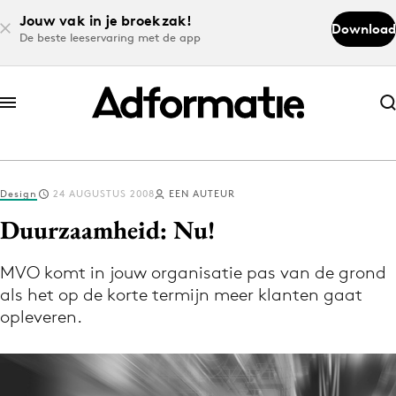
Jouw vak in je broekzak!
Download
De beste leeservaring met de app
Abonneer nu
Abonneer nu
Design
24 AUGUSTUS 2008
EEN AUTEUR
Log in
Duurzaamheid: Nu!
MVO komt in jouw organisatie pas van de grond
Download de app
als het op de korte termijn meer klanten gaat
Volg het laatste nieuws via de Adformatie
opleveren.
Nieuws app