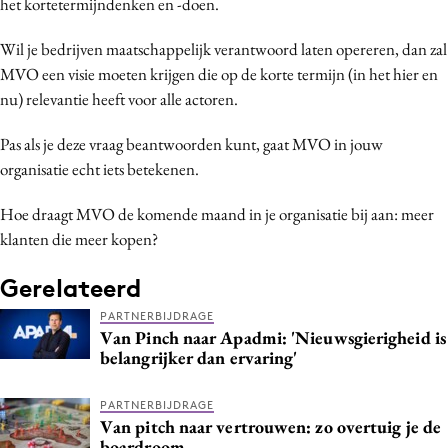
het kortetermijndenken en -doen.
Media
Wil je bedrijven maatschappelijk verantwoord laten opereren, dan zal
Merkstrategie
MVO een visie moeten krijgen die op de korte termijn (in het hier en
PR
nu) relevantie heeft voor alle actoren.
Programmatic
Purpose Marketing
Pas als je deze vraag beantwoorden kunt, gaat MVO in jouw
organisatie echt iets betekenen.
Reputatie & crisis
Hoe draagt MVO de komende maand in je organisatie bij aan: meer
klanten die meer kopen?
Gerelateerd
PARTNERBIJDRAGE
Van Pinch naar Apadmi: 'Nieuwsgierigheid is
belangrijker dan ervaring'
PARTNERBIJDRAGE
Van pitch naar vertrouwen: zo overtuig je de
boardroom