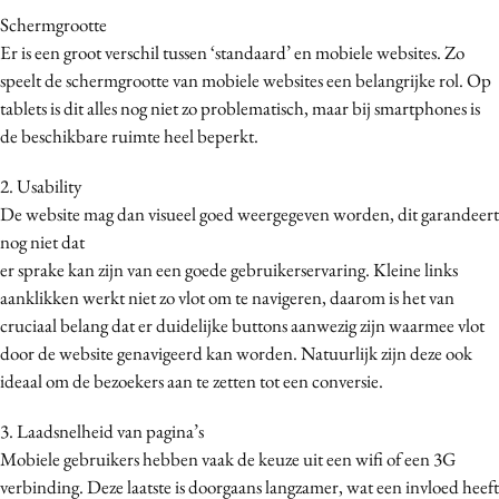
Bureaus
Schermgrootte
Er is een groot verschil tussen ‘standaard’ en mobiele websites. Zo
Campagnes
speelt de schermgrootte van mobiele websites een belangrijke rol. Op
Carriere
tablets is dit alles nog niet zo problematisch, maar bij smartphones is
Contentmarketing
de beschikbare ruimte heel beperkt.
Craft
2. Usability
Customer Experience
De website mag dan visueel goed weergegeven worden, dit garandeert
Data & Insights
nog niet dat
Design
er sprake kan zijn van een goede gebruikerservaring. Kleine links
Digital transformation
aanklikken werkt niet zo vlot om te navigeren, daarom is het van
Diversiteit
cruciaal belang dat er duidelijke buttons aanwezig zijn waarmee vlot
door de website genavigeerd kan worden. Natuurlijk zijn deze ook
Effectiviteit
ideaal om de bezoekers aan te zetten tot een conversie.
Gedragsverandering
Influencer marketing
3. Laadsnelheid van pagina’s
Interne communicatie
Mobiele gebruikers hebben vaak de keuze uit een wifi of een 3G
verbinding. Deze laatste is doorgaans langzamer, wat een invloed heeft
Martech