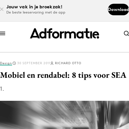
Jouw vak in je broekzak!
Download
De beste leeservaring met de app
Abonneer nu
Abonneer nu
Design
30 SEPTEMBER 2011
RICHARD OTTO
Log in
Mobiel en rendabel: 8 tips voor SEA
1.
Download de app
Volg het laatste nieuws via de Adformatie
Nieuws app