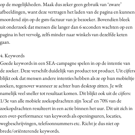
op de mogelijkheden. Maak dus zeker geen gebruik van ‘zware’
Media
afbeeldingen, want deze vertragen het laden van de pagina en kunnen
Merkstrategie
moordend zijn op de gsm-factuur van je bezoeker. Bovendien bleek
PR
uit onderzoek dat mensen die langer dan 6 seconden wachten op een
Programmatic
pagina in het vervolg, zelfs minder naar winkels van dezelfde keten
gaan.
Purpose Marketing
Reputatie & crisis
4. Keywords
Goede keywords in een SEA-campagne spelen in op de intentie van
de zoeker. Deze verschilt duidelijk van product tot product. Uit cijfers
blijkt ook dat mensen andere intenties hebben als ze op hun mobieltje
zoeken, tegenover wanneer ze achter hun desktop zitten. Je wilt
namelijk veel sneller tot resultaat komen. Dit blijkt ook uit de cijfers:
1/3e van alle mobiele zoekopdrachten zijn 'local' en 70% van de
zoekopdrachten resulteert in een actie binnen het uur. Dit uit zich in
een over-performance van keywords als openingsuren, locaties,
wegbeschrijvingen, telefoonnummers etc. Richt je dus niet op
brede/oriënterende keywords.